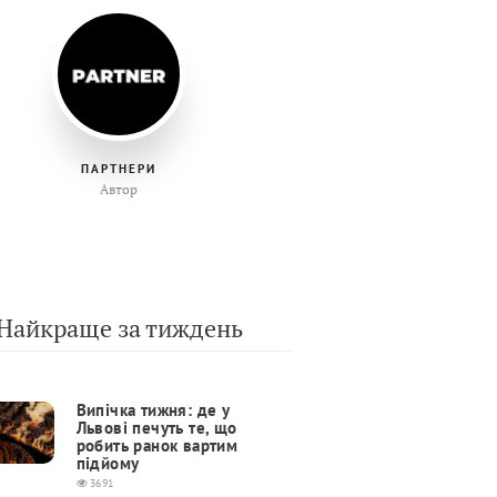
ПАРТНЕРИ
Автор
Найкраще за тиждень
Випічка тижня: де у
Львові печуть те, що
робить ранок вартим
підйому
3691