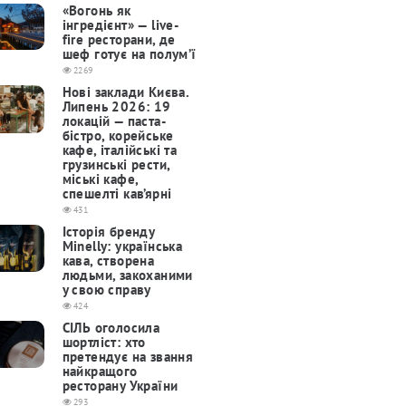
«Вогонь як
інгредієнт» — live-
fire ресторани, де
шеф готує на полум’ї
2269
Нові заклади Києва.
Липень 2026: 19
локацій — паста-
бістро, корейське
кафе, італійські та
грузинські рести,
міські кафе,
спешелті кав’ярні
431
Історія бренду
Minelly: українська
кава, створена
людьми, закоханими
у свою справу
424
СІЛЬ оголосила
шортліст: хто
претендує на звання
найкращого
ресторану України
293