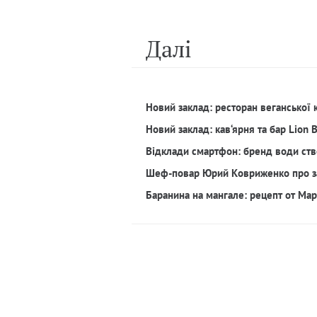
Далi
Новий заклад: ресторан веганської 
Новий заклад: кав‘ярня та бар Lion 
Відклади смартфон: бренд води ств
Шеф-повар Юрий Ковриженко про з
Баранина на мангале: рецепт от Ма