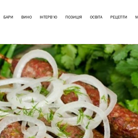
БАРИ
ВИНО
ІНТЕРВ'Ю
ПОЗИЦІЯ
ОСВІТА
РЕЦЕПТИ
М