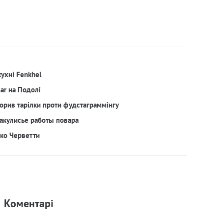
кухні Fenkhel
Bar на Подолі
орив тарілки проти фудстаграммінгу
акулисье работы повара
рко Черветти
Коментарi