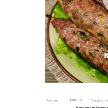
Головна
›
НОВИНИ
›
Секреты н
Материал подготов