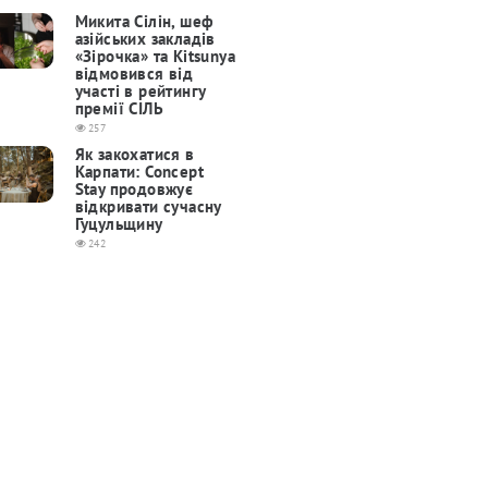
Микита Сілін, шеф
азійських закладів
«Зірочка» та Kitsunya
відмовився від
участі в рейтингу
премії СІЛЬ
257
Як закохатися в
Карпати: Concept
Stay продовжує
відкривати сучасну
Гуцульщину
242