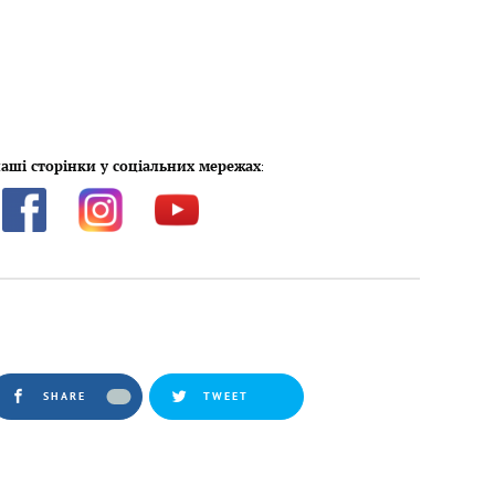
аші сторінки у соціальних мережах
:
SHARE
TWEET