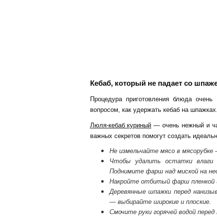
Кебаб, который не падает со шпаж
Процедура приготовления блюда очень
вопросом, как удержать кебаб на шпажках
Люля-кебаб куриный
— очень нежный и ча
важных секретов помогут создать идеаль
Не измельчайте мясо в мясорубке 
Чтобы удалить остатки влаги 
Поднимите фарш над миской на нес
Накройте отбитый фарш пленкой и 
Деревянные шпажки перед нанизы
— выбирайте широкие и плоские.
Смочите руки горячей водой перед