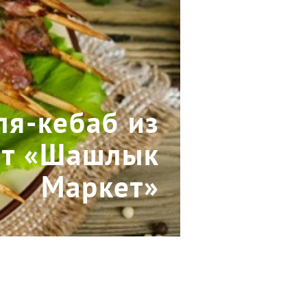
ля-кебаб из
от «Шашлык
Маркет»