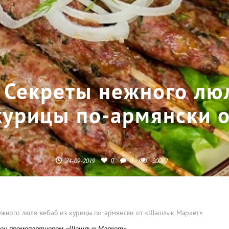
Секреты нежного лю
курицы по-армянски 
0
0
24-09-2019
20092
ежного люля-кебаб из курицы по-армянски от «Шашлык Маркет»
лен промопартнером «Шашлык Маркет»