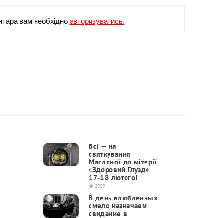
нтара вам необхiдно
авторизуватись.
Всі — на
святкування
Масляної до мітерії
«Здоровий Глузд»
17-18 лютого!
2909
В день влюбленных
смело назначаем
свидание в