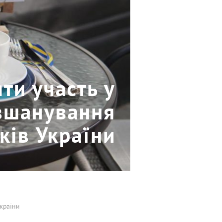
яти участь у
 вшанування
ків України
України