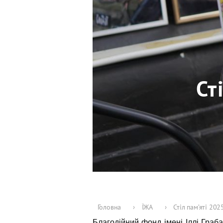
Ст
Головна
›
ЇЖА
›
Стіл пам’яті 20
Благодійний фонд імені Іллі Гра