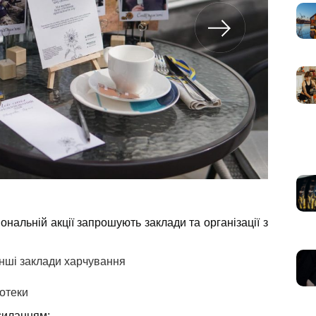
іональній акції запрошують заклади та організації з
 інші заклади харчування
іотеки
силанням: