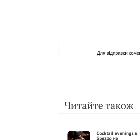
Для вiдправки коме
Читайте також
Сocktail evenings в
Spezzo на