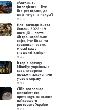
«Вогонь як
інгредієнт» — live-
fire ресторани, де
шеф готує на полум’ї
2315
Нові заклади Києва.
Липень 2026: 19
локацій — паста-
бістро, корейське
кафе, італійські та
грузинські рести,
міські кафе,
спешелті кав’ярні
526
Історія бренду
Minelly: українська
кава, створена
людьми, закоханими
у свою справу
468
СІЛЬ оголосила
шортліст: хто
претендує на звання
найкращого
ресторану України
342