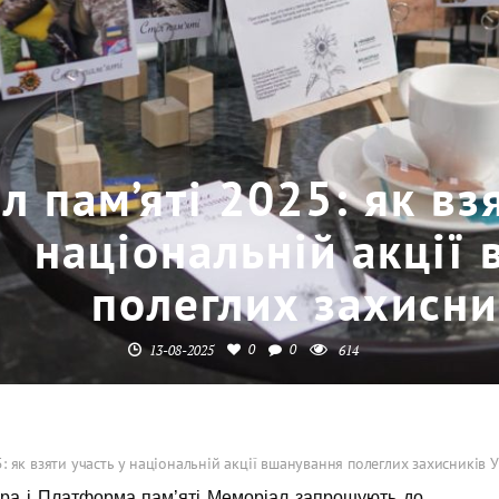
іл пам’яті 2025: як вз
національній акції
полеглих захисни
0
0
13-08-2025
614
25: як взяти участь у національній акції вшанування полеглих захисників 
бара і Платформа пам’яті Меморіал запрошують до