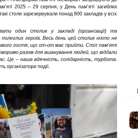
пам’яті 2025 – 29 серпня, у День пам’яті загиблих
такі столи зарезервували понад 800 закладів у всіх
ати один столик у закладі (організації) та
 полеглих героїв. Весь день цей столик ніхто не
ивого гостя, що от-от має прийти. Стіл пам’яті
и творимо разом для вшанування людей, що віддали
ас. Це – наша вдячність, солідарність, турбота.
ть організатори події.