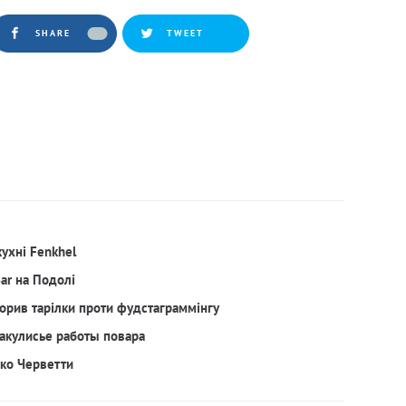
SHARE
TWEET
кухні Fenkhel
Bar на Подолі
орив тарілки проти фудстаграммінгу
акулисье работы повара
рко Черветти