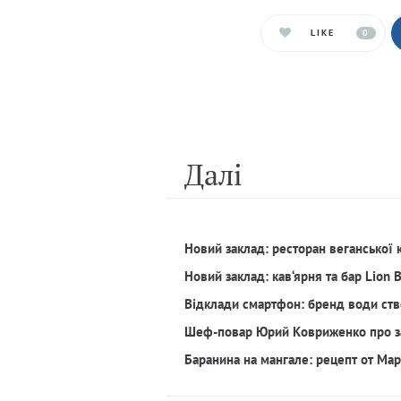
LIKE
0
Далi
Новий заклад: ресторан веганської 
Новий заклад: кав‘ярня та бар Lion 
Відклади смартфон: бренд води ств
Шеф-повар Юрий Ковриженко про з
Баранина на мангале: рецепт от Ма