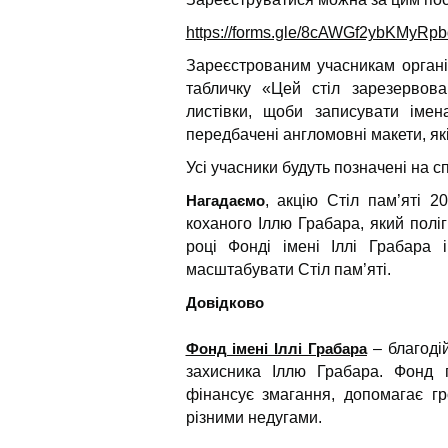
https://forms.gle/8cAWGf2ybKMyRp
Зареєстрованим учасникам органі
табличку «Цей стіл зарезервова
листівки, щоби записувати імен
передбачені англомовні макети, як
Усі учасники будуть позначені на с
Нагадаємо
, акцію Стіл пам’яті 2
коханого Іллю Грабара, який поліг
році Фонді імені Іллі Грабара
масштабувати Стіл пам’яті.
Довідково
Фонд імені Іллі Грабара
– благодій
захисника Іллю Грабара. Фонд пі
фінансує змагання, допомагає гр
різними недугами.