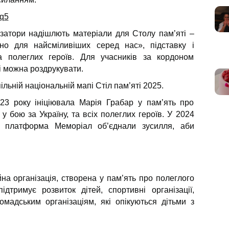
bq5
затори надішлють матеріали для Столу пам’яті –
но для найсміливіших серед нас», підставку і
а полеглих героїв. Для учасників за кордоном
і можна роздрукувати.
пільній національній мапі Стіл пам’яті 2025.
023 року ініціювала Марія Грабар у пам’ять про
 у бою за Україну, та всіх полеглих героїв. У 2024
 і платформа Меморіал об’єднали зусилля, аби
на організація, створена у пам’ять про полеглого
дтримує розвиток дітей, спортивні організації,
омадським організаціям, які опікуються дітьми з