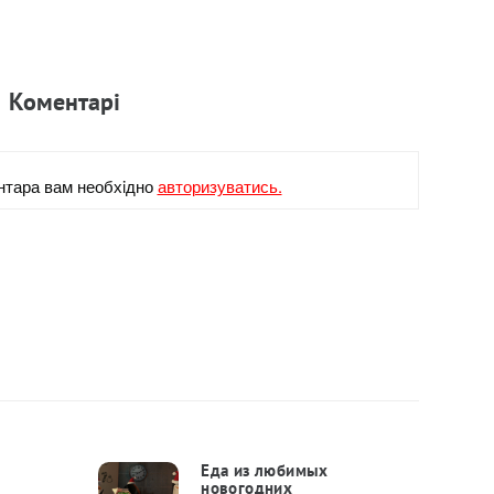
Коментарi
нтара вам необхiдно
авторизуватись.
Еда из любимых
новогодних