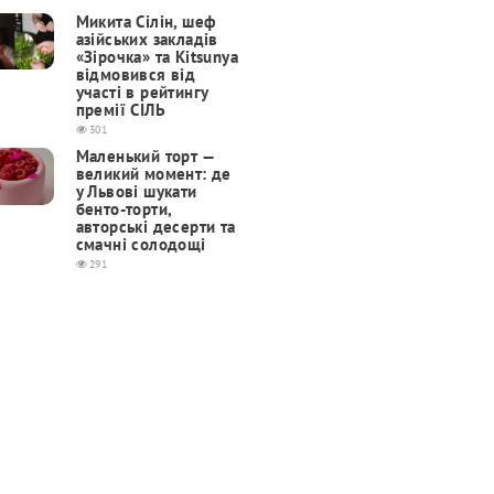
Микита Сілін, шеф
азійських закладів
«Зірочка» та Kitsunya
відмовився від
участі в рейтингу
премії СІЛЬ
301
Маленький торт —
великий момент: де
у Львові шукати
бенто-торти,
авторські десерти та
смачні солодощі
291