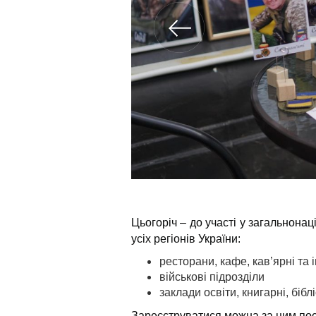
Цьогоріч – до участі у загальнонац
усіх регіонів України:
ресторани, кафе, кав’ярні та
військові підрозділи
заклади освіти, книгарні, бібл
Зареєструватися можна за цим по