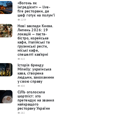
«Вогонь як
інгредієнт» — live-
fire ресторани, де
шеф готує на полум’ї
2259
Нові заклади Києва.
Липень 2026: 19
локацій — паста-
бістро, корейське
кафе, італійські та
грузинські рести,
міські кафе,
спешелті кав’ярні
410
Історія бренду
Minelly: українська
кава, створена
людьми, закоханими
у свою справу
408
СІЛЬ оголосила
шортліст: хто
претендує на звання
найкращого
ресторану України
282