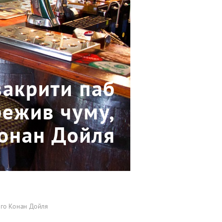
закрити паб
ережив чуму,
 Конан Дойля
ного Конан Дойля