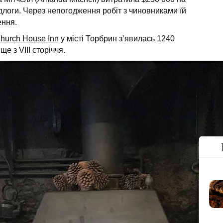
ідлоги. Через непогодження робіт з чиновниками їй
ення.
hurch House Inn
у місті Торбрин з’явилась 1240
е з VIII сторіччя.