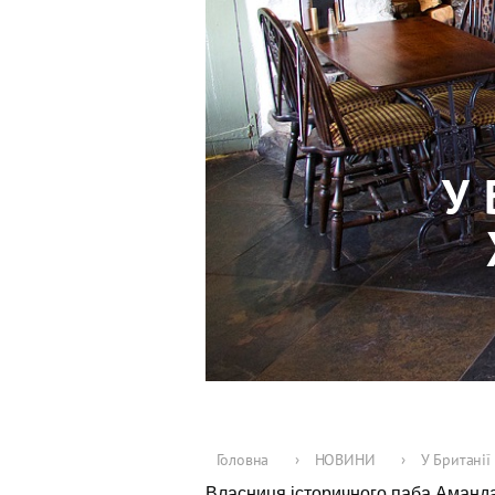
У 
Головна
›
НОВИНИ
›
У Британії
Власниця історичного паба Аманда 