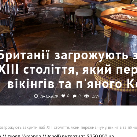
Британії загрожують 
XIII століття, який п
вікінгів та п'яного
0
0
16-12-2019
2727
 загрожують закрити паб XIII століття, який пережив чуму, вікінгів та п’я
Мітчелл (Amanda Mitchell) витратила $250 000 на