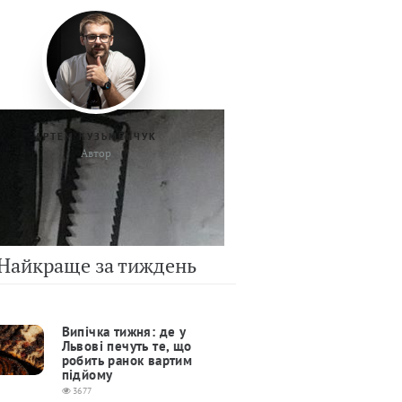
АРТЕМ КУЗЬМЕНЧУК
Автор
Найкраще за тиждень
Випічка тижня: де у
Львові печуть те, що
робить ранок вартим
підйому
3677