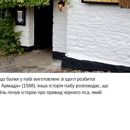
о балки у пабі виготовлені зі щогл розбитої
Армада» (1588). Інша історія пабу розповідає, що
ль почув історію про привид чорного пса, який