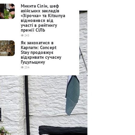
Микита Сілін, шеф
азійських закладів
«Зірочка» та Kitsunya
відмовився від
участі в рейтингу
премії СІЛЬ
245
Як закохатися в
Карпати: Concept
Stay продовжує
відкривати сучасну
Гуцульщину
234