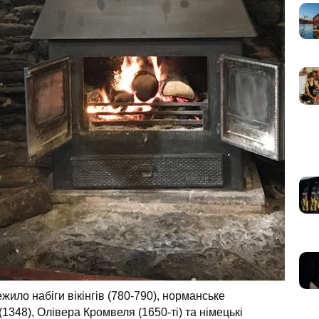
ило набіги вікінгів (780-790), норманське
1348), Олівера Кромвеля (1650-ті) та німецькі