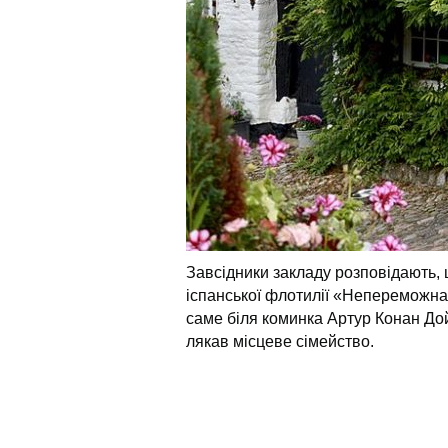
Завсідники закладу розповідають, щ
іспанської флотилії «Непереможна 
саме біля коминка Артур Конан Дой
лякав місцеве сімейство.