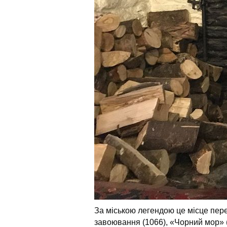
За міською легендою це місце переж
завоювання (1066), «Чорний мор» (