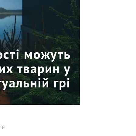
ості можуть
их тварин у
туальній грі
грі