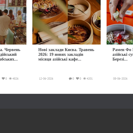
а. Червень
Нові заклади Києва. Травень
Рамен Фо 
ндійський
2026: 19 нових закладів
азійські с
абських...
місяця азійські кафе...
Березі...
0
4826
12-06-2026
0
0
4201
08-06-2026