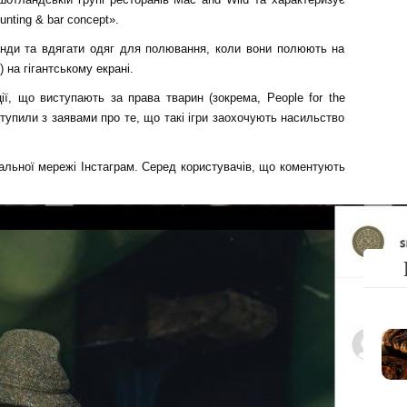
hunting & bar concept».
ди та вдягати одяг для полювання, коли вони полюють на
) на гігантському екрані.
ії, що виступають за права тварин (зокрема, People for the
иступили з заявами про те, що такі ігри заохочують насильство
альної мережі Інстаграм. Серед користувачів, що коментують