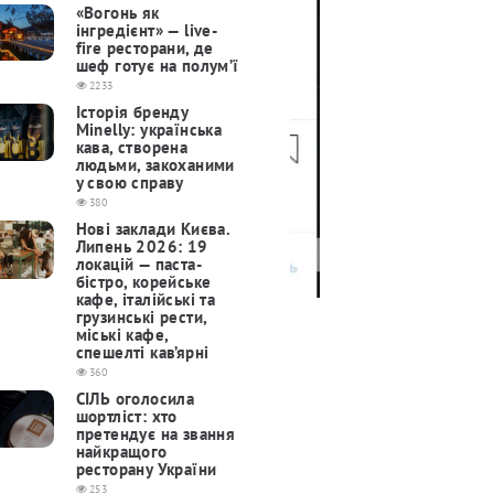
«Вогонь як
інгредієнт» — live-
fire ресторани, де
шеф готує на полум’ї
2233
Історія бренду
Minelly: українська
кава, створена
людьми, закоханими
у свою справу
380
Нові заклади Києва.
Липень 2026: 19
локацій — паста-
бістро, корейське
кафе, італійські та
грузинські рести,
міські кафе,
спешелті кав’ярні
360
СІЛЬ оголосила
шортліст: хто
претендує на звання
найкращого
ресторану України
253