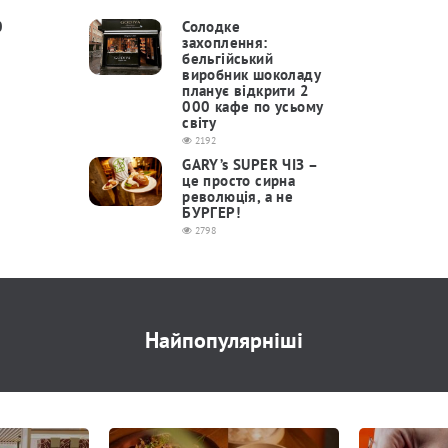
0
Солодке
захоплення:
бельгійський
виробник шоколаду
планує відкрити 2
000 кафе по усьому
світу
2192
GARY’s SUPER ЧІЗ –
це просто сирна
революція, а не
БУРГЕР!
2798
Найпопулярніші