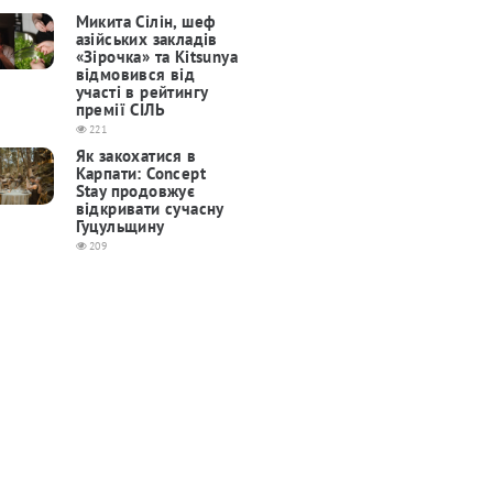
Микита Сілін, шеф
азійських закладів
«Зірочка» та Kitsunya
відмовився від
участі в рейтингу
премії СІЛЬ
221
Як закохатися в
Карпати: Concept
Stay продовжує
відкривати сучасну
Гуцульщину
209