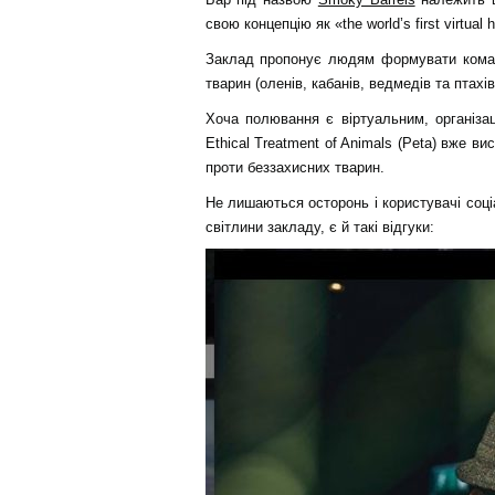
свою концепцію як «the world’s first virtual 
Заклад пропонує людям формувати коман
тварин (оленів, кабанів, ведмедів та птахів
Хоча полювання є віртуальним, організац
Ethical Treatment of Animals (Peta) вже в
проти беззахисних тварин.
Не лишаються осторонь і користувачі соці
світлини закладу, є й такі відгуки: