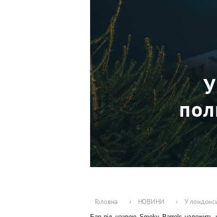
У
пол
Головна
›
НОВИНИ
›
У лондонсь
Бар під назвою
Smoky Barrels
належить ш