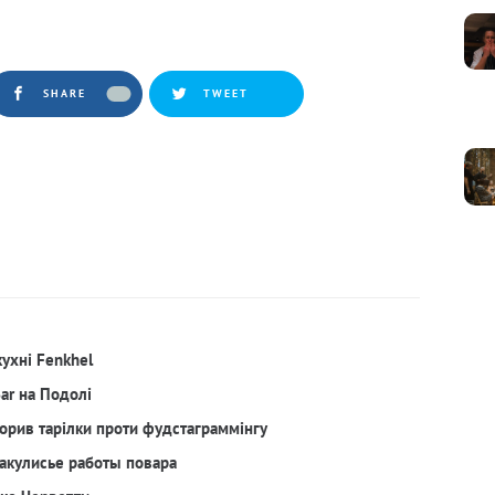
SHARE
TWEET
кухні Fenkhel
Bar на Подолі
орив тарілки проти фудстаграммінгу
акулисье работы повара