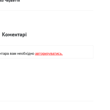
рко Черветти
Коментарi
нтара вам необхiдно
авторизуватись.