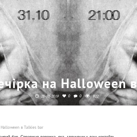
ечірка на Halloween в
0
0
28-10-2019
922
 Halloween в Talkies bar
расивий бар. Справжня ворожка, яка, глянувши у ваш коктейль,