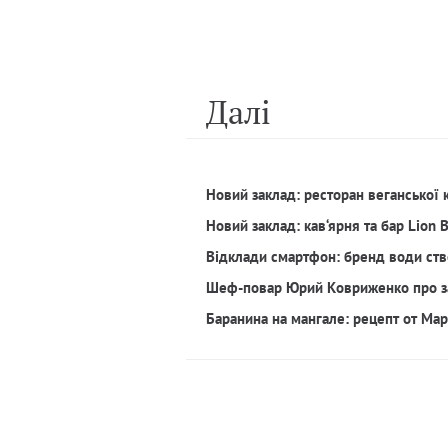
Далi
Новий заклад: ресторан веганської 
Новий заклад: кав‘ярня та бар Lion 
Відклади смартфон: бренд води ств
Шеф-повар Юрий Ковриженко про з
Баранина на мангале: рецепт от Ма