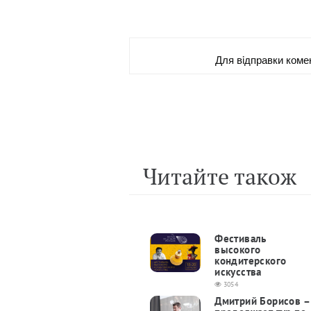
Для вiдправки коме
Читайте також
Фестиваль
высокого
кондитерского
искусства
3054
Дмитрий Борисов –