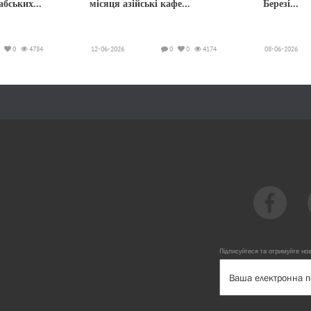
абських...
місяця азійські кафе...
Березі...
0
4784
12-06-2026
0
0
4174
08-06-2026
Підписуйтеся та отримуйте но