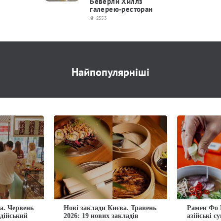
Беверли Хиллз
галерею-ресторан
2553
Найпопулярніші
а. Червень
Нові заклади Києва. Травень
Рамен Фо 
ндійський
2026: 19 нових закладів
азійські с