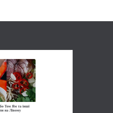
Бо Том Ям та інші
упи на Лівому