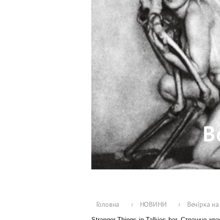
В
Головна
›
НОВИНИ
›
Вечірка на
Stranger Things in Talkies bar. Страшно к