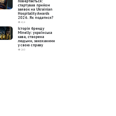
повертається:
cтартував прийом
заявок на Ukrainian
Hospitality Awards
2026. Як податися?
414
Історія бренду
Minelly: українська
кава, створена
людьми, закоханими
у свою справу
260