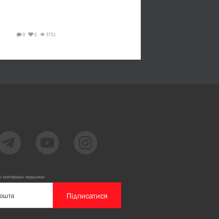
0
0
3751
ві матеріали першими
Підписатися