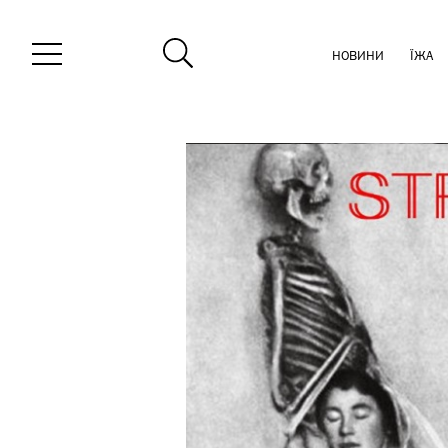
НОВИНИ
ЇЖА