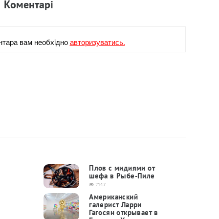
Коментарi
нтара вам необхiдно
авторизуватись.
Плов с мидиями от
шефа в Рыбе-Пиле
2147
Американский
галерист Ларри
Гагосян открывает в