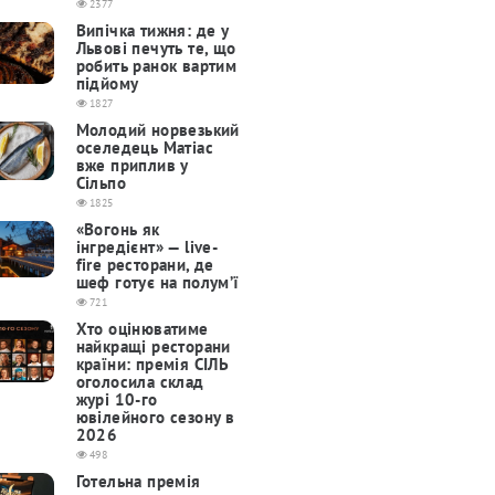
2377
Випічка тижня: де у
Львові печуть те, що
робить ранок вартим
підйому
1827
Молодий норвезький
оселедець Матіас
вже приплив у
Сільпо
1825
«Вогонь як
інгредієнт» — live-
fire ресторани, де
шеф готує на полум’ї
721
Хто оцінюватиме
найкращі ресторани
країни: премія СІЛЬ
оголосила склад
журі 10-го
ювілейного сезону в
2026
498
Готельна премія