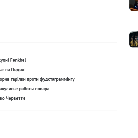
кухні Fenkhel
Bar на Подолі
орив тарілки проти фудстаграммінгу
акулисье работы повара
рко Черветти