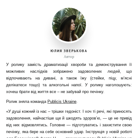
ЮЛИЯ ЗВЕРЬКОВА
Автор
У ролику замість драматизації хвороби та демонстрування її
можливих наслідків зображено задоволених людей, що
відпочивають на дивані, а також їжу (стейки, піцу, м’ясні
делікатеси тощо) та алкогольні напої. У ролику наголошують:
хочеш брати від життя все – не забувай про печінку.
Ролик зняла команда
Publicis Ukraine
.
«У душі кожний із нас – трішки гедоніст. І хоч ті речі, які приносять
задоволення, найчастіше ще й шкодять здоров’ю, — це не привід
від них відмовлятись. Головне — підготуватись і захистити свою
печінку, яка бере на себе основний удар. Інструкція у новій роботі