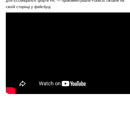
для Ессенціалє® форте Н», — прокоментували Publicis Ukraine на
своїй сторінці у фейсбуці.