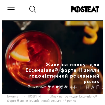
Живи на повну: для
Ессенціалє® форте Н зняли
гедоністичний рекламний
ролик
0
0
10-09-2019
1595
Головна
›
НОВИНИ
›
Живи на повну: для Ессенціалє®
форте Н зняли гедоністичний рекламний ролик