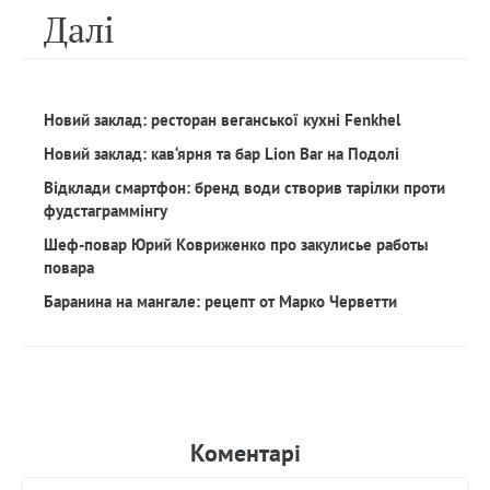
Далi
Новий заклад: ресторан веганської кухні Fenkhel
Новий заклад: кав‘ярня та бар Lion Bar на Подолі
Відклади смартфон: бренд води створив тарілки проти
фудстаграммінгу
Шеф-повар Юрий Ковриженко про закулисье работы
повара
Баранина на мангале: рецепт от Марко Черветти
Коментарi