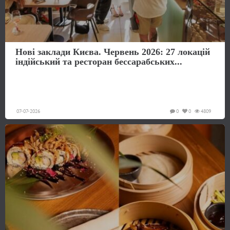
Нові заклади Києва. Червень 2026: 27 локацій
індійський та ресторан бессарабських...
07-07-2026
0
0
4809