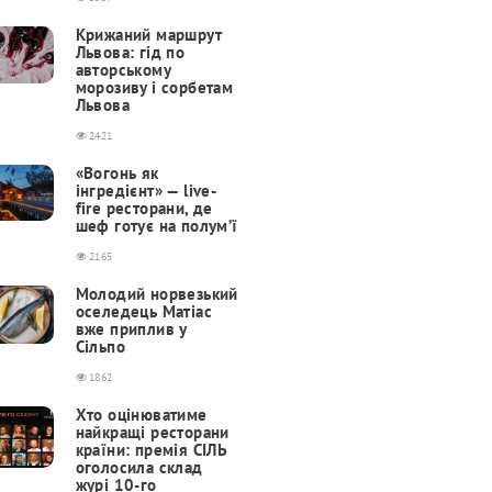
Крижаний маршрут
Львова: гід по
авторському
морозиву і сорбетам
Львова
2421
«Вогонь як
інгредієнт» — live-
fire ресторани, де
шеф готує на полум’ї
2165
Молодий норвезький
оселедець Матіас
вже приплив у
Сільпо
1862
Хто оцінюватиме
найкращі ресторани
країни: премія СІЛЬ
оголосила склад
журі 10-го