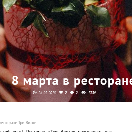
8 марта в ресторан
0
0
26-02-2018
3559
ресторане Три Вилки
кий день! Ресторан «Три Вилки» приглашает вас