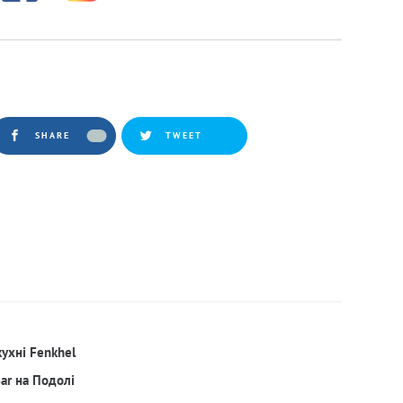
SHARE
TWEET
кухні Fenkhel
Bar на Подолі