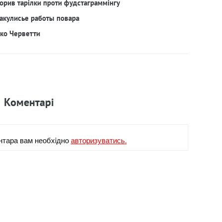
орив тарілки проти фудстаграммінгу
акулисье работы повара
рко Черветти
Коментарi
нтара вам необхiдно
авторизуватись.