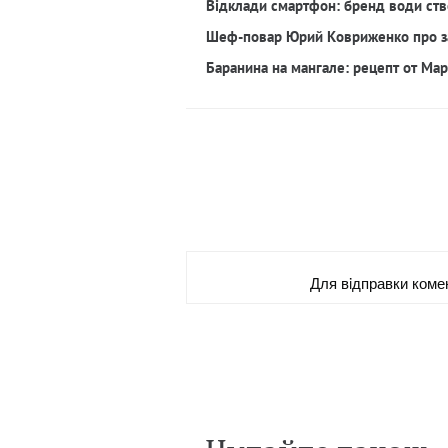
Відклади смартфон: бренд води ств
Шеф-повар Юрий Ковриженко про з
Баранина на мангале: рецепт от Ма
Для вiдправки коме