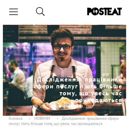
Дослідження: працівники
сфери послуг п’ють більше
тому, що увесь час
прикидаються
0
0
17-04-2019
2202
Головна
›
НОВИНИ
›
Дослідження: працівники сфери
послуг п’ють більше тому, що увесь час прикидаються