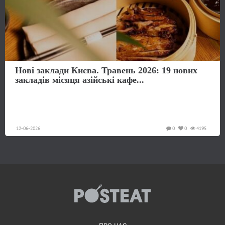
Нові заклади Києва. Травень 2026: 19 нових
закладів місяця азійські кафе...
12-06-2026
0
0
4195