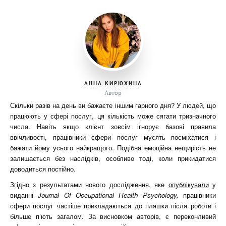
АННА КИРЮХИНА
Автор
Скільки разів на день ви бажаєте іншим гарного дня? У людей, що
працюють у сфері послуг, ця кількість може сягати тризначного
числа. Навіть якщо клієнт зовсім ігнорує базові правила
ввічливості, працівники сфери послуг мусять посміхатися і
бажати йому усього найкращого. Подібна емоційна нещирість не
залишається без наслідків, особливо тоді, коли прикидатися
доводиться постійно.
Згідно з результатами нового дослідження, яке
опублікували
у
виданні
Journal Of Occupational Health Psychology
,
працівники
сфери послуг частіше прикладаються до пляшки після роботи і
більше п’ють загалом. За висновком авторів, є переконливий