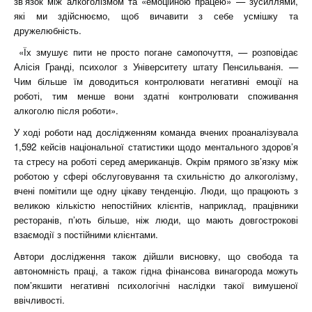
зв’язок між алкоголізмом та «емоційною працею» — зусиллями,
які ми здійснюємо, щоб вичавити з себе усмішку та
дружелюбність.
«Їх змушує пити не просто погане самопочуття, — розповідає
Алісія Гранді, психолог з Університету штату Пенсильванія. —
Чим більше їм доводиться контролювати негативні емоції на
роботі, тим менше вони здатні контролювати споживання
алкоголю після роботи».
У ході роботи над дослідженням команда вчених проаналізувала
1,592 кейсів національної статистики щодо ментального здоров’я
та стресу на роботі серед американців. Окрім прямого зв’язку між
роботою у сфері обслуговування та схильністю до алкоголізму,
вчені помітили ще одну цікаву тенденцію. Люди, що працюють з
великою кількістю непостійних клієнтів, наприклад, працівники
ресторанів, п’ють більше, ніж люди, що мають довгострокові
взаємодії з постійними клієнтами.
Автори дослідження також дійшли висновку, що свобода та
автономність праці, а також гідна фінансова винагорода можуть
пом’якшити негативні психологічні наслідки такої вимушеної
ввічливості.