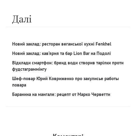
Далi
Новий заклад: ресторан веганської кухні Fenkhel
Новий заклад: кав‘ярня та бар Lion Bar на Подолі
Відклади смартфон: бренд води створив тарілки проти
фудстаграммінгу
Шеф-повар Юрий Ковриженко про закулисье работы
повара
Баранина на мангале: рецепт от Марко Черветти