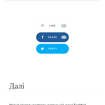
LIKE
0
SHARE
TWEET
Далi