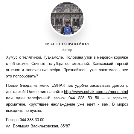
ЛИЗА БЕЗКОРАВАЙНАЯ
Автор
Хумус с телятиной. Гуакамоле. Половина утки в медовой корочке
с яблоками. Сочные голубцы со сметаной. Кавказский горный
ягненок и запеченные ребра. Признайтесь: уже захотелось все
это попробовать?
Новые блюда из меню ESHAK так удобно заказывать домой с
доставкой! Один клик на сайте
http://www.eshak.com.ua/menu.html
или один телефонный звонок 044 228 50 50 – и горячее,
ароматное, хрустящее наслаждение уже едет к вам. В мороз
выходить не нужно.
Резерв 044 383 33 00
ул. Большая Васильковская, 85/87