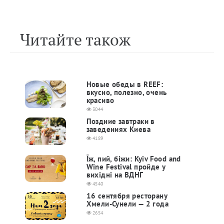
Читайте також
Новые обеды в REEF:
вкусно, полезно, очень
красиво
3044
Поздние завтраки в
заведениях Киева
4189
Їж, пий, біжи: Kyiv Food and
Wine Festival пройде у
вихідні на ВДНГ
4540
16 сентября ресторану
Хмели-Сунели — 2 года
2654