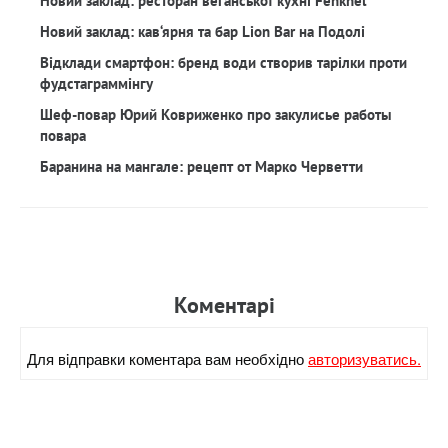
Новий заклад: ресторан веганської кухні Fenkhel
Новий заклад: кав‘ярня та бар Lion Bar на Подолі
Відклади смартфон: бренд води створив тарілки проти
фудстаграммінгу
Шеф-повар Юрий Ковриженко про закулисье работы
повара
Баранина на мангале: рецепт от Марко Черветти
Коментарi
Для вiдправки коментара вам необхiдно
авторизуватись.