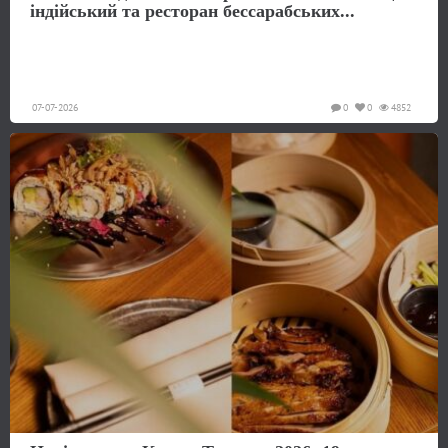
індійський та ресторан бессарабських...
07-07-2026
0
0
4852