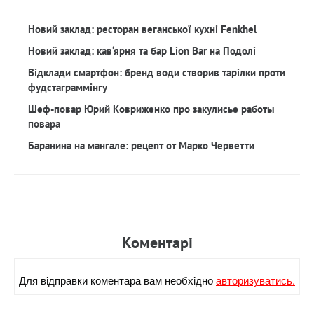
Новий заклад: ресторан веганської кухні Fenkhel
Новий заклад: кав‘ярня та бар Lion Bar на Подолі
Відклади смартфон: бренд води створив тарілки проти
фудстаграммінгу
Шеф-повар Юрий Ковриженко про закулисье работы
повара
Баранина на мангале: рецепт от Марко Черветти
Коментарi
Для вiдправки коментара вам необхiдно
авторизуватись.