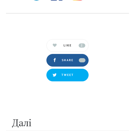
LIKE
2
SHARE
TWEET
Далi