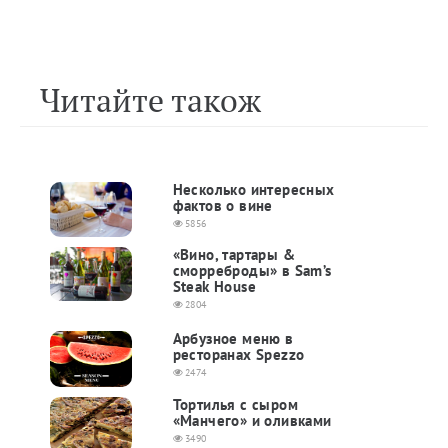
Читайте також
Несколько интересных
фактов о вине
5856
«Вино, тартары &
сморреброды» в Sam’s
Steak House
2804
Арбузное меню в
ресторанах Spezzo
2474
Тортилья с сыром
«Манчего» и оливками
3490