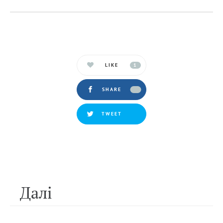
LIKE
1
SHARE
TWEET
Далi