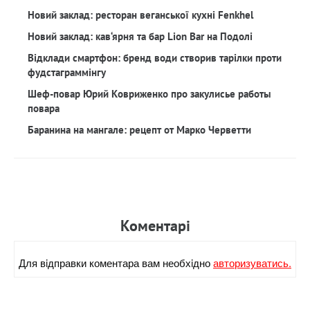
Новий заклад: ресторан веганської кухні Fenkhel
Новий заклад: кав‘ярня та бар Lion Bar на Подолі
Відклади смартфон: бренд води створив тарілки проти
фудстаграммінгу
Шеф-повар Юрий Ковриженко про закулисье работы
повара
Баранина на мангале: рецепт от Марко Черветти
Коментарi
Для вiдправки коментара вам необхiдно
авторизуватись.