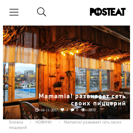
Mamamia! развивает сеть
своих пиццерий
1
0
16-11-2017
3870
Головна
›
НОВИНИ
›
Mamamia! развивает сеть своих
пиццерий