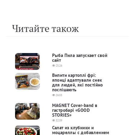
Читайте також
Рыба Пила запускает свой
сайт
2526
Випити картоплі фрі:
японці адаптували снек
для людей, які постійно
поспішають
2603
MAGNET Cover-band в
гастробарі «GOOD
STORIES»
3209
Салат из клубники и
моцареллы с добавлением