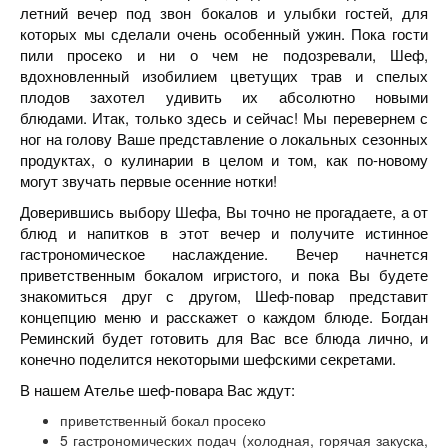
летний вечер под звон бокалов и улыбки гостей, для
которых мы сделали очень особенный ужин. Пока гости
пили просеко и ни о чем не подозревали, Шеф,
вдохновленный изобилием цветущих трав и спелых
плодов захотел удивить их абсолютно новыми
блюдами. Итак, только здесь и сейчас! Мы перевернем с
ног на голову Ваше представление о локальных сезонных
продуктах, о кулинарии в целом и том, как по-новому
могут звучать первые осенние нотки!
Доверившись выбору Шефа, Вы точно не прогадаете, а от
блюд и напитков в этот вечер и получите истинное
гастрономическое наслаждение. Вечер начнется
приветственным бокалом игристого, и пока Вы будете
знакомиться друг с другом, Шеф-повар представит
концепцию меню и расскажет о каждом блюде. Богдан
Реминский будет готовить для Вас все блюда лично, и
конечно поделится некоторыми шефскими секретами.
В нашем Ателье шеф-повара Вас ждут:
приветственный бокал просеко
5 гастрономических подач (холодная, горячая закуска,