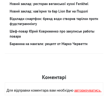
Новий заклад: ресторан веганської кухні Fenkhel
Новий заклад: кав‘ярня та бар Lion Bar на Подолі
Відклади смартфон: бренд води створив тарілки проти
фудстаграммінгу
Шеф-повар Юрий Ковриженко про закулисье работы
повара
Баранина на мангале: рецепт от Марко Черветти
Коментарi
Для вiдправки коментара вам необхiдно
авторизуватись.