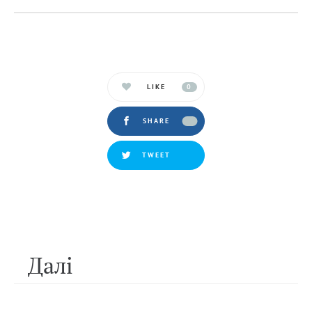
LIKE
0
SHARE
TWEET
Далi