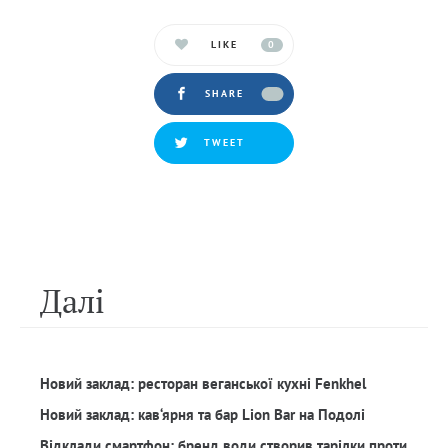
LIKE
0
SHARE
TWEET
Далi
Новий заклад: ресторан веганської кухні Fenkhel
Новий заклад: кав‘ярня та бар Lion Bar на Подолі
Відклади смартфон: бренд води створив тарілки проти