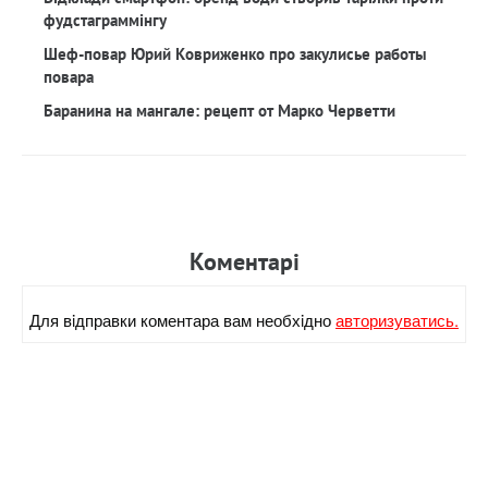
фудстаграммінгу
Шеф-повар Юрий Ковриженко про закулисье работы
повара
Баранина на мангале: рецепт от Марко Черветти
Коментарi
Для вiдправки коментара вам необхiдно
авторизуватись.