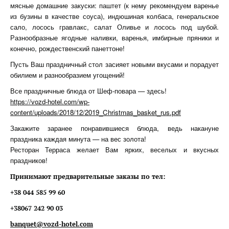
мясные домашние закуски: паштет (к нему рекомендуем варенье
из бузины в качестве соуса), индюшиная колбаса, генеральское
сало, лосось гравлакс, салат Оливье и лосось под шубой.
Разнообразные ягодные наливки, варенья, имбирные пряники и
конечно, рождественский панеттоне!
Пусть Ваш праздничный стол засияет новыми вкусами и порадует
обилием и разнообразием угощений!
Все праздничные блюда от Шеф-повара — здесь!
https://vozd-hotel.com/wp-
content/uploads/2018/12/2019_Christmas_basket_rus.pdf
Закажите заранее понравившиеся блюда, ведь накануне
праздника каждая минута — на вес золота!
Ресторан Терраса желает Вам ярких, веселых и вкусных
праздников!
Принимают предварительные заказы по тел:
+38 044 585 99 60
+38067 242 90 03
banquet@vozd-hotel.com