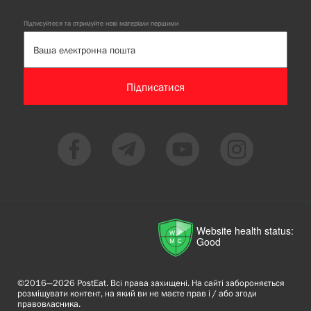
Підписуйтеся та отримуйте нові матеріали першими
Підписатися
Website health status:
Good
©2016—2026 PostEat. Всі права захищені. На сайті забороняється
розміщувати контент, на який ви не маєте прав і / або згоди
правовласника.