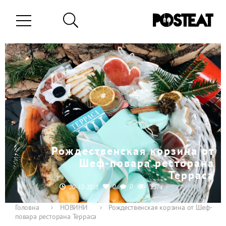
Рождественская корзина от
Шеф-повара ресторана
Терраса
0
0
20-12-2018
2574
Головна
›
НОВИНИ
›
Рождественская корзина от Шеф-
повара ресторана Терраса