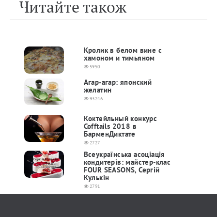
Читайте також
Кролик в белом вине с
хамоном и тимьяном
5950
Агар-агар: японский
желатин
93246
Коктейльный конкурс
Cofftails 2018 в
БарменДиктате
2727
Всеукраїнська асоціація
кондитерів: майстер-клас
FOUR SEASONS, Сергій
Кулькін
2791