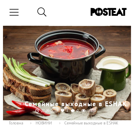
Семейные выходные в ESHAK
1
0
27-09-2017
2659
Головна
›
НОВИНИ
›
Семейные выходные в ESHAK