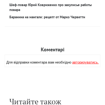
Шеф-повар Юрий Ковриженко про закулисье работы
повара
Баранина на мангале: рецепт от Марко Черветти
Коментарi
Для вiдправки коментара вам необхiдно
авторизуватись.
Читайте також