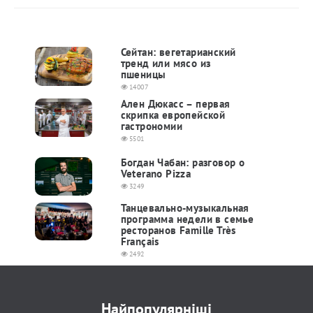
Сейтан: вегетарианский
тренд или мясо из
пшеницы
14007
Ален Дюкасс – первая
скрипка европейской
гастрономии
5501
Богдан Чабан: разговор о
Veterano Pizza
3249
Танцевально-музыкальная
программа недели в семье
ресторанов Famille Très
Français
2492
Найпопулярніші