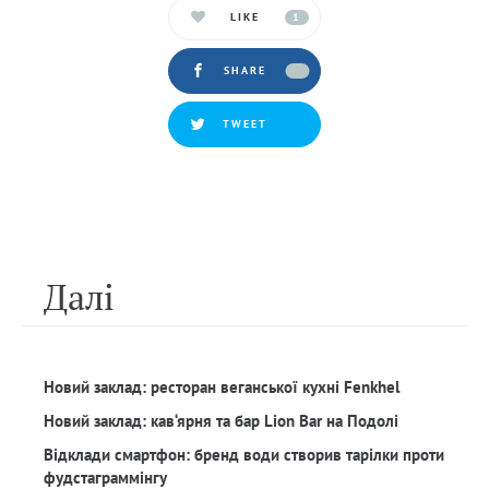
LIKE
1
SHARE
TWEET
Далi
Новий заклад: ресторан веганської кухні Fenkhel
Новий заклад: кав‘ярня та бар Lion Bar на Подолі
Відклади смартфон: бренд води створив тарілки проти
фудстаграммінгу