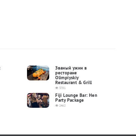
с
Званый ужин в
ресторане
Olimpiyskiy
Restaurant & Grill
3781
Fiji Lounge Bar: Hen
Party Package
а
2462