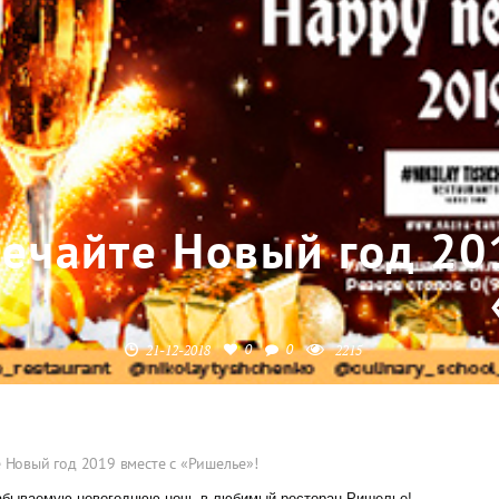
речайте Новый год 20
0
0
21-12-2018
2215
 Новый год 2019 вместе с «Ришелье»!
забываемую новогоднюю ночь в любимый ресторан Ришелье!