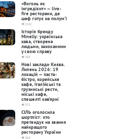
«Вогонь як
інгредієнт» — live-
fire ресторани, де
шеф готує на полум’ї
2242
Історія бренду
Minelly: українська
кава, створена
людьми, закоханими
у свою справу
388
Нові заклади Києва.
Липень 2026: 19
локацій — паста-
бістро, корейське
кафе, італійські та
грузинські рести,
міські кафе,
спешелті кав’ярні
375
СІЛЬ оголосила
шортліст: хто
претендує на звання
найкращого
ресторану України
264