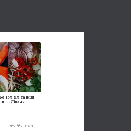
Бо Том Ям та інші
упи на Лівому
0
0
3773