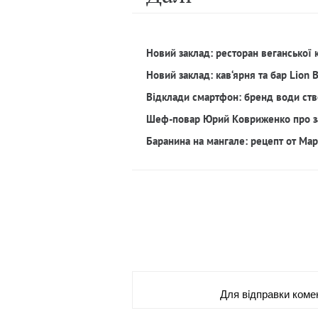
Новий заклад: ресторан веганської 
Новий заклад: кав‘ярня та бар Lion 
Відклади смартфон: бренд води ств
Шеф-повар Юрий Ковриженко про з
Баранина на мангале: рецепт от Ма
Для вiдправки коме