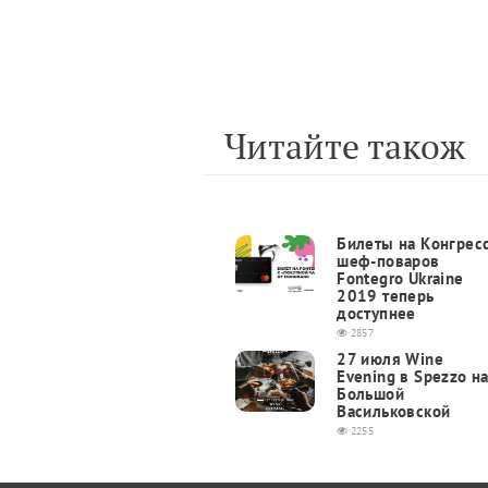
Читайте також
Билеты на Конгрес
шеф-поваров
Fontegro Ukraine
2019 теперь
доступнее
2857
27 июля Wine
Evening в Spezzo н
Большой
Васильковской
2255