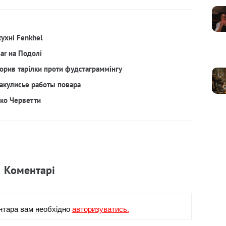
кухні Fenkhel
Bar на Подолі
орив тарілки проти фудстаграммінгу
акулисье работы повара
рко Черветти
Коментарi
нтара вам необхiдно
авторизуватись.