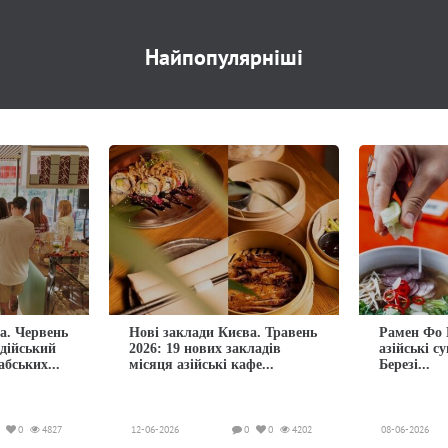
Найпопулярніші
а. Червень
Нові заклади Києва. Травень
Рамен Фо 
ндійський
2026: 19 нових закладів
азійські с
абських...
місяця азійські кафе...
Березі...
0
4827
12-06-2026
0
0
4202
08-06-2026