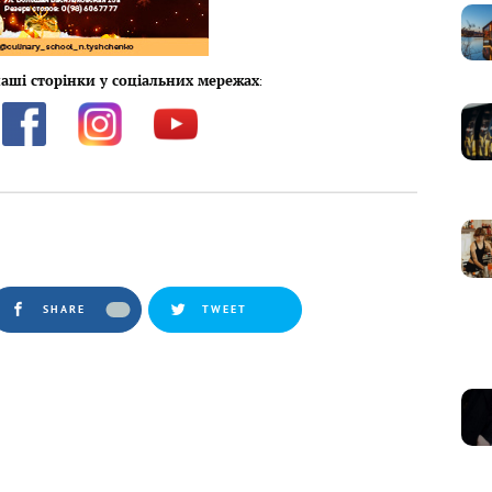
аші сторінки у соціальних мережах
:
SHARE
TWEET