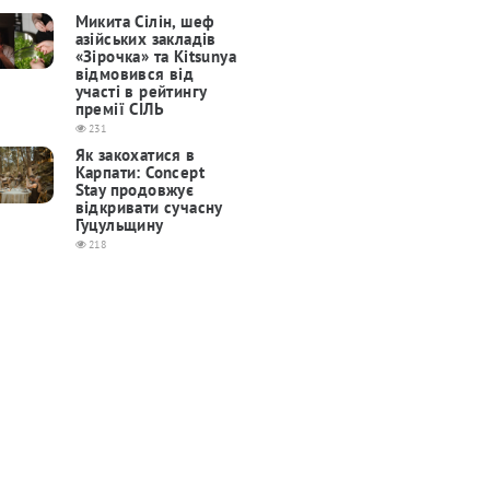
Микита Сілін, шеф
азійських закладів
«Зірочка» та Kitsunya
відмовився від
участі в рейтингу
премії СІЛЬ
231
Як закохатися в
Карпати: Concept
Stay продовжує
відкривати сучасну
Гуцульщину
218