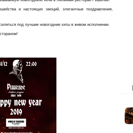
ебства и настоящих эмоций, элегантные поздравления,
селиться под лучшие новогодние хиты в живом исполнении.
стораном!