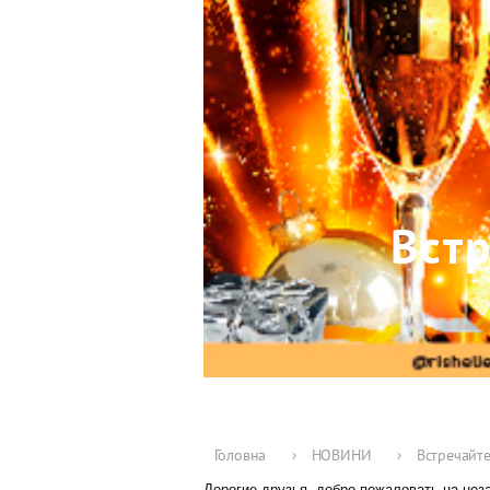
Вст
Головна
›
НОВИНИ
›
Встречайте
Дорогие друзья, добро пожаловать на не