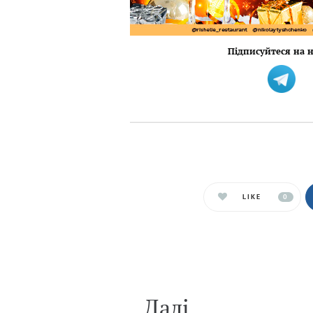
Підписуйтеся на н
LIKE
0
Далi