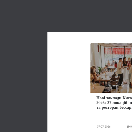
Нові заклади Києв
2026: 27 локацій і
та ресторан бессар
07-07-2026
0