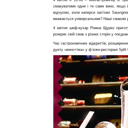
смакуватиме одне і те саме вино, якщо 
відчуємо, коли каперси зап’ємо Sauvign
вважається універсальним? Наші смакові ре
4 квітня шеф-кухар Ромна Щурко приготу
розкриє свій смак з різних сторін у поєднан
Час гастрономічних відкриттів, розширенн
дуету «вино+їжа» у ф’южн-ресторані Split C