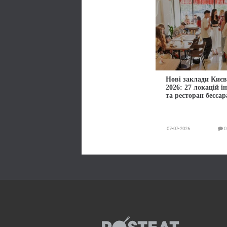
Нові заклади Києв
2026: 27 локацій і
та ресторан бессар
07-07-2026
0