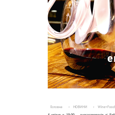
е
Головна
›
НОВИНИ
›
Wine+Food:
4 квітня о 19:00 – еногастровечір зі Sp