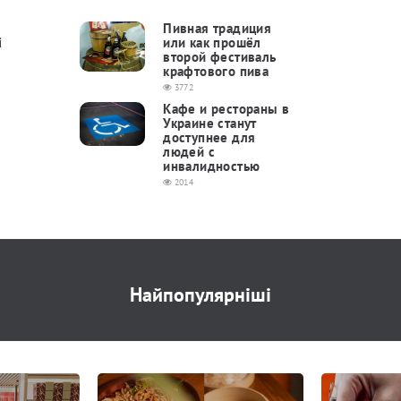
Пивная традиция
і
или как прошёл
второй фестиваль
крафтового пива
3772
Кафе и рестораны в
Украине станут
доступнее для
людей с
инвалидностью
2014
Найпопулярніші