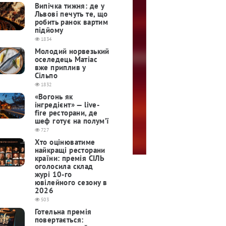
Випічка тижня: де у
Львові печуть те, що
робить ранок вартим
підйому
1834
Молодий норвезький
оселедець Матіас
вже приплив у
Сільпо
1832
«Вогонь як
інгредієнт» — live-
fire ресторани, де
шеф готує на полум’ї
727
Хто оцінюватиме
найкращі ресторани
країни: премія СІЛЬ
оголосила склад
журі 10-го
ювілейного сезону в
2026
503
Готельна премія
повертається: