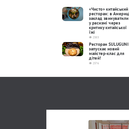
«Чисто» китайський
ресторан: в Америц
заклад звинуватили
у расизмі через
критику китайської
їжі
2383
Ресторан SULUGUNI
запускає новий
майстер-клас для
дітей!
2376