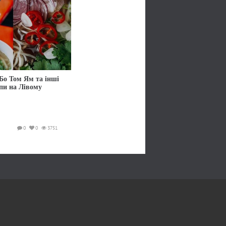
Бо Том Ям та інші
упи на Лівому
0
0
3751