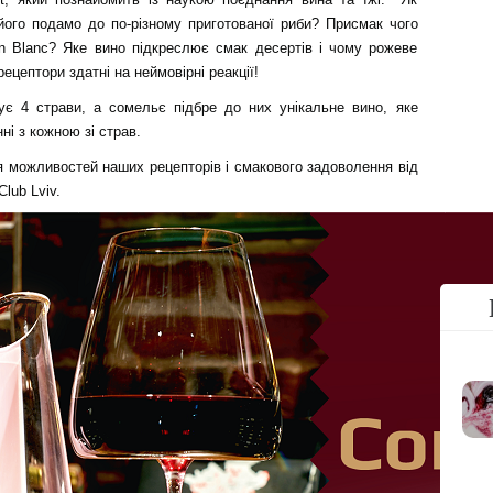
його подамо до по-різному приготованої риби? Присмак чого
on Blanc? Яке вино підкреслює смак десертів і чому рожеве
цептори здатні на неймовірні реакції!
є 4 страви, а сомельє підбре до них унікальне вино, яке
ні з кожною зі страв.
я можливостей наших рецепторів і смакового задоволення від
lub Lviv.