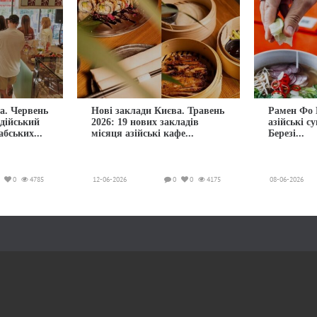
а. Червень
Нові заклади Києва. Травень
Рамен Фо 
ндійський
2026: 19 нових закладів
азійські с
абських...
місяця азійські кафе...
Березі...
0
4785
12-06-2026
0
0
4175
08-06-2026