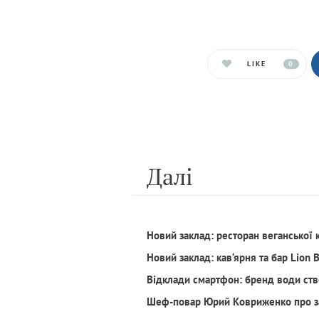
LIKE
0
Далi
Новий заклад: ресторан веганської 
Новий заклад: кав‘ярня та бар Lion 
Відклади смартфон: бренд води ств
Шеф-повар Юрий Ковриженко про з