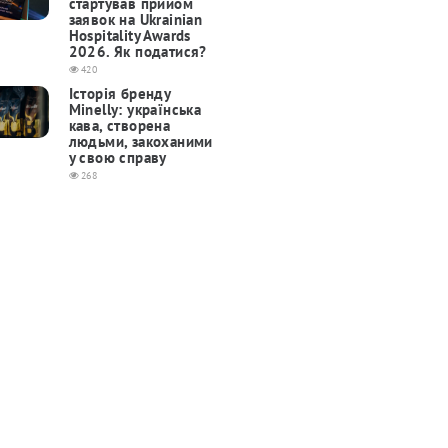
cтартував прийом
заявок на Ukrainian
Hospitality Awards
2026. Як податися?
420
Історія бренду
Minelly: українська
кава, створена
людьми, закоханими
у свою справу
268