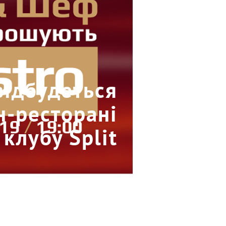
відбудеться
н-ресторані
клубу Split