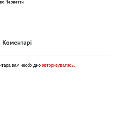
рко Черветти
Коментарi
нтара вам необхiдно
авторизуватись.