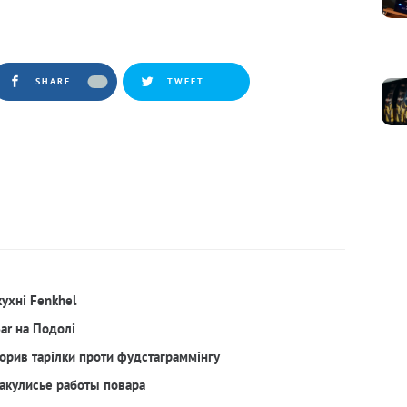
SHARE
TWEET
кухні Fenkhel
Bar на Подолі
орив тарілки проти фудстаграммінгу
акулисье работы повара