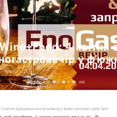
Wine+Food: 4 квітня 
ногастровечір у ф’юж
0
0
11-03-2019
1932
 4 квітня відбудеться еногастровечір у ф’южн-ресторані клубу Split
lit, який познайомить із наукою поєднання вина та їжі. Як