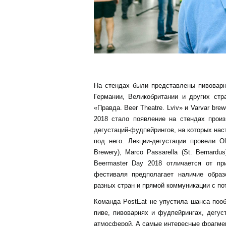
На стендах были представлены пивоварн
Германии, Великобритании и других стр
«Правда. Beer Theatre. Lviv» и Varvar br
2018 стало появление на стендах прои
дегустаций-фудпейрингов, на которых на
под него. Лекции-дегустации провели Oli
Brewery), Marco Passarella (St. Bernardus
Beermaster Day 2018 отличается от пр
фестиваля предполагает наличие обра
разных стран и прямой коммуникации с п
Команда PostEat не упустила шанса поо
пиве, пивоварнях и фудпейрингах, дегу
атмосферой. А самые интересные фрагмен