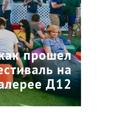
 как прошел
естиваль на
Галерее Д12