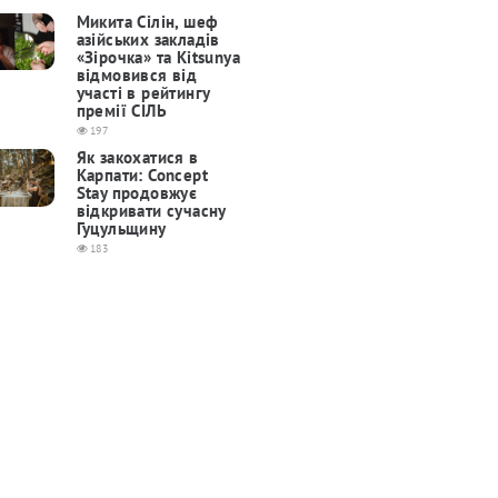
Микита Сілін, шеф
азійських закладів
«Зірочка» та Kitsunya
відмовився від
участі в рейтингу
премії СІЛЬ
197
Як закохатися в
Карпати: Concept
Stay продовжує
відкривати сучасну
Гуцульщину
183