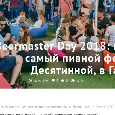
Beermaster Day 2018:
самый пивной ф
Десятинной, в 
0
0
06-06-2018
5019
2018: как прошел самый пивной фестиваль на Десятинной, в Галерее Д12
частливые лица людей – в такой атмосфере прошел третий