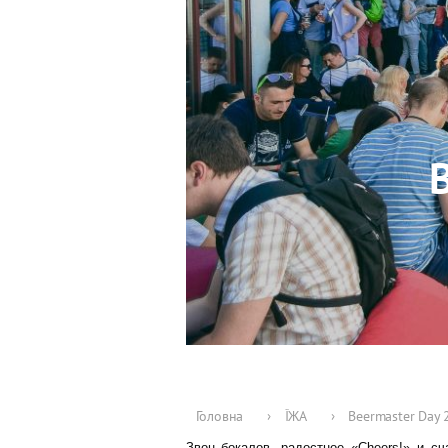
Головна
›
ЇЖА
›
Beermaster Day 
Звон бокалов, радостное «Cheers!» и с