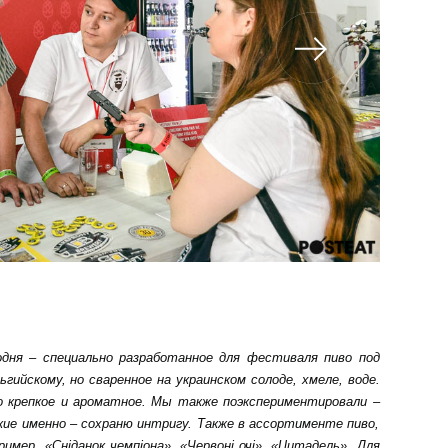
дня – специально разработанное для фестиваля пиво под
ьгийскому, но сваренное на украинском солоде, хмеле, воде.
о крепкое и ароматное. Мы также поэкспериментировали –
акие именно – сохраню интригу. Также в ассортименте пиво,
имер, «Сніданок чемпіона», «Червоні очі», «Цитадель». Для