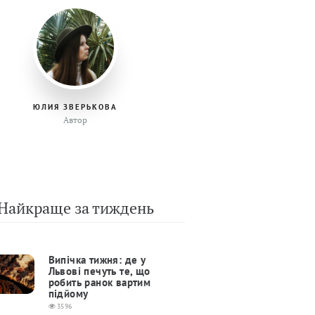
ЮЛИЯ ЗВЕРЬКОВА
Автор
Найкраще за тиждень
Випічка тижня: де у
Львові печуть те, що
робить ранок вартим
підйому
3596