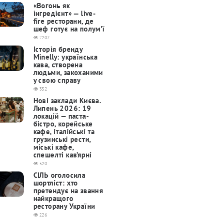
«Вогонь як
інгредієнт» — live-
fire ресторани, де
шеф готує на полум’ї
2207
Історія бренду
Minelly: українська
кава, створена
людьми, закоханими
у свою справу
352
Нові заклади Києва.
Липень 2026: 19
локацій — паста-
бістро, корейське
кафе, італійські та
грузинські рести,
міські кафе,
спешелті кав’ярні
320
СІЛЬ оголосила
шортліст: хто
претендує на звання
найкращого
ресторану України
226