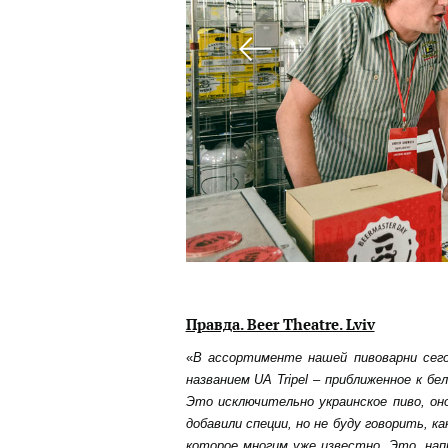
Правда. Beer Theatre. Lviv
«
В ассортименте нашей пивоварни сего
названием UA Tripel – приближенное к бел
Это исключительно украинское пиво, он
добавили специи, но не буду говорить, к
которое многим уже известно. Это, напр