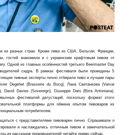
и из разных стран. Кроме пива из США, Бельгии, Франции,
ан, гостей знакомили и с украинским крафтовым пивом от
ewery. Одной из главных особенностей третьего Beermaster Day
зводителей сидра. В рамках фестиваля были проведены 5
стоящие пивные эксперты лично отбирали пиво и лучшие пары
vier Degehet (Brasserie du Bocq), Лана Свитанкова (Varvar
), David Davies (Sovereign), Giuseppe Daru (Birra Antoniana).
ивычных фестивалей дегустаций, поскольку формат этого
зовательной платформы для обмена опытом пивоваров из
отенциальным потребителем.
бщаться с представителями пивоварен лично. Спрашивали о
стировали и наслаждались отличным пивом и замечательной
ты из рассказов производителей читайте прямо сейчас.