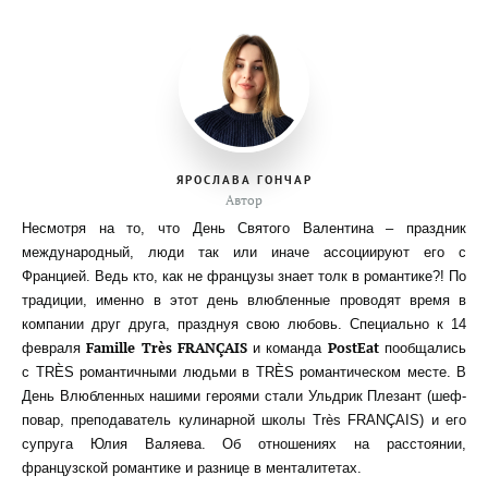
ЯРОСЛАВА ГОНЧАР
Автор
Несмотря на то, что День Святого Валентина – праздник
международный, люди так или иначе ассоциируют его с
Францией. Ведь кто, как не французы знает толк в романтике?! По
традиции, именно в этот день влюбленные проводят время в
компании друг друга, празднуя свою любовь. Специально к 14
Famille Très FRANÇAIS
PostEat
февраля
и команда
пообщались
с TRÈS романтичными людьми в TRÈS романтическом месте. В
День Влюбленных нашими героями стали Ульдрик Плезант (шеф-
повар, преподаватель кулинарной школы Très FRANÇAIS) и его
супруга Юлия Валяева. Об отношениях на расстоянии,
французской романтике и разнице в менталитетах.