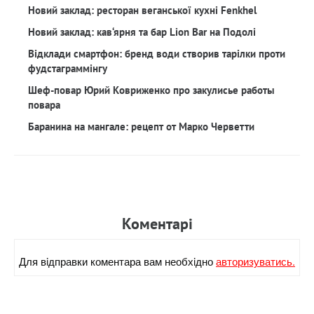
Новий заклад: ресторан веганської кухні Fenkhel
Новий заклад: кав‘ярня та бар Lion Bar на Подолі
Відклади смартфон: бренд води створив тарілки проти
фудстаграммінгу
Шеф-повар Юрий Ковриженко про закулисье работы
повара
Баранина на мангале: рецепт от Марко Черветти
Коментарi
Для вiдправки коментара вам необхiдно
авторизуватись.