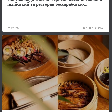
індійський та ресторан бессарабських...
07-07-2026
0
0
4804