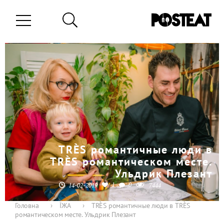
TRÈS романтичные люди в
TRÈS романтическом месте.
Ульдрик Плезант
1
0
14-02-2019
7444
Головна
›
ЇЖА
›
TRÈS романтичные люди в TRÈS
романтическом месте. Ульдрик Плезант