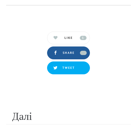
LIKE
1
SHARE
TWEET
Далi