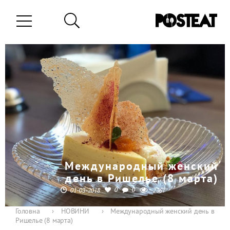
Международный женский
день в Ришелье (8 марта)
0
0
01-03-2018
2367
Головна
›
НОВИНИ
›
Международный женский день в
Ришелье (8 марта)