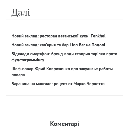
Далi
Новий заклад: ресторан веганської кухні Fenkhel
Новий заклад: кав‘ярня та бар Lion Bar на Подолі
Відклади смартфон: бренд води створив тарілки проти
фудстаграммінгу
Шеф-повар Юрий Ковриженко про закулисье работы
повара
Баранина на мангале: рецепт от Марко Черветти
Коментарi