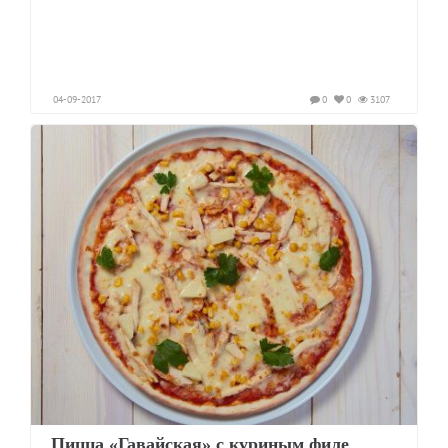
04-09-2017
0
0
3107
Пицца «Гавайская» с куриным филе