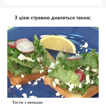
З цiєю стравою дивляться також:
Тости з авокадо