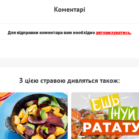
Коментарi
Для вiдправки коментара вам необхiдно
авторизуватись.
З цiєю стравою дивляться також: