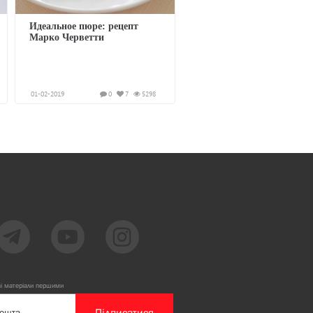
Идеальное пюре: рецепт
Марко Черветти
01-02-2019
0
7
5298
ві матеріали першими
Підписатися