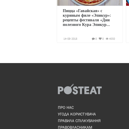
Пицца «Гавайская» с
куриным филе «Эпикур»:
рецепты фестиваля «Дни
полезного Кура Эпикур...
14-08-2018
0
0
4550
ПРО НАС
УГОДА КОРИСТУВАЧА
ПРАВИЛА СПІЛКУВАННЯ
ПРАВОВЛАСНИКАМ