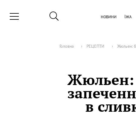
НОВИНИ
ЇЖА
Головна
›
РЕЦЕПТИ
›
Жюльен: б
Жюльен: 
запеченн
в слив