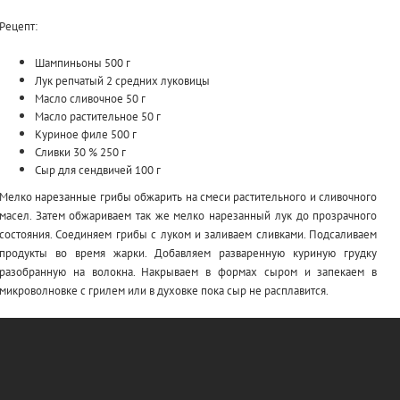
Рецепт:
Шампиньоны 500 г
Лук репчатый 2 средних луковицы
Масло сливочное 50 г
Масло растительное 50 г
Куриное филе 500 г
Сливки 30 % 250 г
Сыр для сендвичей 100 г
Мелко нарезанные грибы обжарить на смеси растительного и сливочного
масел. Затем обжариваем так же мелко нарезанный лук до прозрачного
состояния. Соединяем грибы с луком и заливаем сливками. Подсаливаем
продукты во время жарки. Добавляем разваренную куриную грудку
разобранную на волокна. Накрываем в формах сыром и запекаем в
микроволновке с грилем или в духовке пока сыр не расплавится.