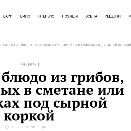
БАРИ
ВИНО
ІНТЕРВ'Ю
ПОЗИЦІЯ
ОСВІТА
РЕЦЕПТИ
М
людо из грибов, запеченных в сметане или в сливках под сырной корко
РЕЦЕПТИ
блюдо из грибов,
ых в сметане или
ках под сырной
коркой
08-11-2018
2
0