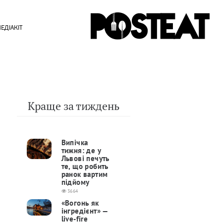
ЕДІАКІТ
й
Краще за тиждень
Випічка
тижня: де у
Львові печуть
те, що робить
ранок вартим
підйому
3664
«Вогонь як
інгредієнт» —
live-fire