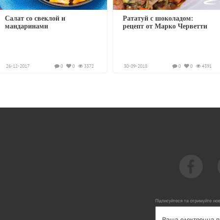
Салат со свеклой и
Рататуй с шоколадом:
мандаринами
рецепт от Марко Черветти
26-12-2017
0
0
3372
30-09-2018
0
0
4391
Підписуйтеся та отримуйте но