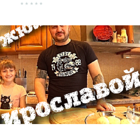
★
★
★
★
★