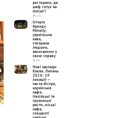
ресторани, де
шеф готує на
полум’ї
2251
Історія
бренду
Minelly:
українська
кава,
створена
людьми,
закоханими у
свою справу
399
Нові заклади
Києва. Липень
2026: 19
локацій —
паста-бістро,
корейське
кафе,
італійські та
грузинські
рести, міські
кафе,
спешелті
кав’ярні