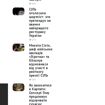
394
СІЛЬ
оголосила
шортліст: хто
претендує на
звання
найкращого
ресторану
України
274
Микита Сілін,
шеф азійських
закладів
«Зірочка» та
Kitsunya
відмовився
від участі в
рейтингу
премії СІЛЬ
240
Як закохатися
в Карпати:
Concept Stay
продовжує
відкривати
сучасну