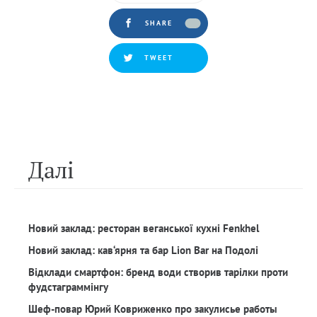
SHARE
TWEET
Далi
Новий заклад: ресторан веганської кухні Fenkhel
Новий заклад: кав‘ярня та бар Lion Bar на Подолі
Відклади смартфон: бренд води створив тарілки проти
фудстаграммінгу
Шеф-повар Юрий Ковриженко про закулисье работы