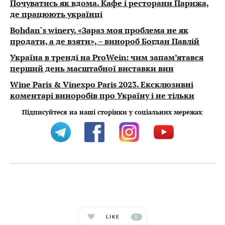
Почуватись як вдома. Кафе і ресторани Парижа,
де працюють українці
Bohdan`s winery. «Зараз моя проблема не як
продати, а де взяти», – винороб Богдан Павлій
Україна в тренді на ProWein: чим запам’ятався
перший день масштабної виставки вин
Wine Paris & Vinexpo Paris 2023. Ексклюзивні
коментарі виноробів про Україну і не тільки
Підписуйтеся на наші сторінки у соціальних мережах
:
LIKE
1