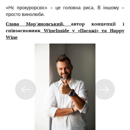
«Нє прокурорскіє» – це головна риса. В іншому –
просто винолюби.
Слава Марʼяновський,
автор концепції і
співзасновник
WineInside у «Пасажі» та Happy
Wine