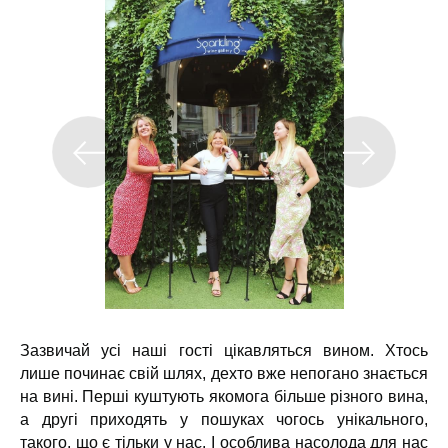
Зазвичай усі наші гості цікавляться вином. Хтось
лише починає свій шлях, дехто вже непогано знається
на вині. Перші куштують якомога більше різного вина,
а другі приходять у пошуках чогось унікального,
такого, що є тільки у нас. І особлива насолода для нас