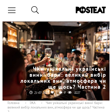
Чим унікальні українські
винні бари: великий вибір
локальних вин, атмосфера чи
ще щось? Частина 2
1
0
21-07-2023
3227
Головна
›
ЇЖА
›
Чим унікальні українські винні бари:
великий вибір локальних вин, атмосфера чи ще щось? Частина
2