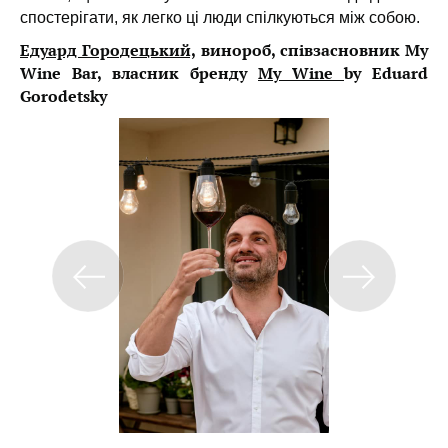
спостерігати, як легко ці люди спілкуються між собою.
Едуард Городецький,
винороб, співзасновник My
Wine Bar, власник бренду
My Wine
by Eduard
Gorodetsky