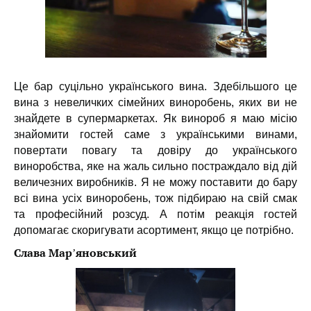
Це бар суцільно українського вина. Здебільшого це
вина з невеличких сімейних виноробень, яких ви не
знайдете в супермаркетах. Як винороб я маю місію
знайомити гостей саме з українськими винами,
повертати повагу та довіру до українського
виноробства, яке на жаль сильно постраждало від дій
величезних виробників. Я не можу поставити до бару
всі вина усіх виноробень, тож підбираю на свій смак
та професійний розсуд. А потім реакція гостей
допомагає скоригувати асортимент, якщо це потрібно.
Слава Марʼяновський