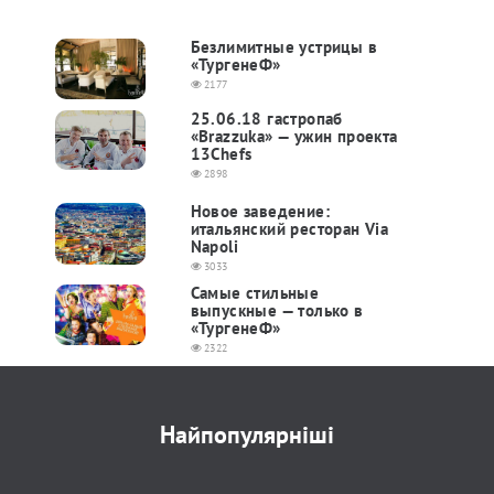
Безлимитные устрицы в
«ТургенеФ»
2177
25.06.18 гастропаб
«Brazzuka» — ужин проекта
13Chefs
2898
Новое заведение:
итальянский ресторан Via
Napoli
3033
Самые стильные
выпускные — только в
«ТургенеФ»
2322
Найпопулярніші