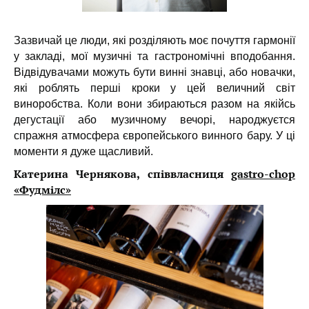
Зазвичай це люди, які розділяють моє почуття гармонії
у закладі, мої музичні та гастрономічні вподобання.
Відвідувачами можуть бути винні знавці, або новачки,
які роблять перші кроки у цей величний світ
виноробства. Коли вони збираються разом на якійсь
дегустації або музичному вечорі, народжуєтся
спражня атмосфера європейського винного бару. У ці
моменти я дуже щасливий.
Катерина Чернякова, співвласниця
gastro-chop
«Фудмілс»