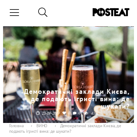
Демократичні заклади Києва,
де подають ігристі вина: де
шукати?
0
0
23-09-2019
4187
Головна
›
ВИНО
›
Демократичні заклади Києва, де
подають ігристі вина: де шукати?