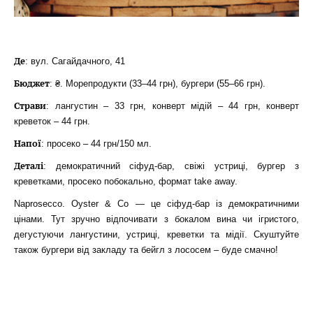
Де
: вул. Сагайдачного, 41
Бюджет
: ₴. Морепродукти (33–44 грн), бургери (55–66 грн).
Страви
: лангустин – 33 грн, конверт мідій – 44 грн, конверт
креветок – 44 грн.
Напої
: просеко – 44 грн/150 мл.
Деталі
: демократичний сіфуд-бар, свіжі устриці, бургер з
креветками, просеко побокально, формат take away.
Naprosecco. Oyster & Co — це сіфуд-бар із демократичними
цінами. Тут зручно відпочивати з бокалом вина чи ігристого,
дегустуючи лангустини, устриці, креветки та мідії. Скуштуйте
також бургери від закладу та бейгл з лососем – буде смачно!