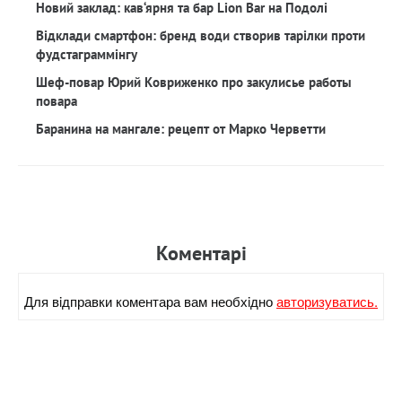
Новий заклад: кав‘ярня та бар Lion Bar на Подолі
Відклади смартфон: бренд води створив тарілки проти
фудстаграммінгу
Шеф-повар Юрий Ковриженко про закулисье работы
повара
Баранина на мангале: рецепт от Марко Черветти
Коментарi
Для вiдправки коментара вам необхiдно
авторизуватись.