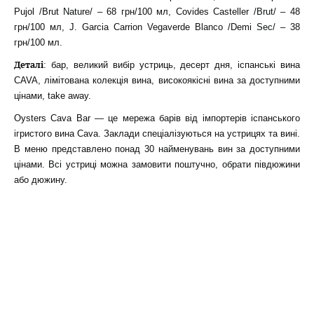
Pujol /Brut Nature/ – 68 грн/100 мл, Covides Casteller /Brut/ – 48
грн/100 мл, J. Garcia Carrion Vegaverde Blanco /Demi Sec/ – 38
грн/100 мл.
Деталі
: бар, великий вибір устриць, десерт дня, іспанські вина
CAVA, лімітована колекція вина, високоякісні вина за доступними
цінами, take away.
Oysters Cava Bar — це мережа барів від імпортерів іспанського
ігристого вина Cava. Заклади спеціалізуються на устрицях та вині.
В меню представлено понад 30 найменувань вин за доступними
цінами. Всі устриці можна замовити поштучно, обрати півдюжини
або дюжину.