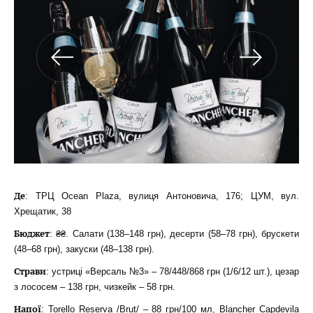
Де
: ТРЦ Ocean Plaza, вулиця Антоновича, 176; ЦУМ, вул.
Хрещатик, 38
Бюджет
: ₴₴. Салати (138–148 грн), десерти (58–78 грн), брускети
(48–68 грн), закуски (48–138 грн).
Страви
: устриці «Версаль №3» – 78/448/868 грн (1/6/12 шт.), цезар
з лососем – 138 грн, чизкейк – 58 грн.
Напої
: Torello Reserva /Brut/ – 88 грн/100 мл, Blancher Capdevila