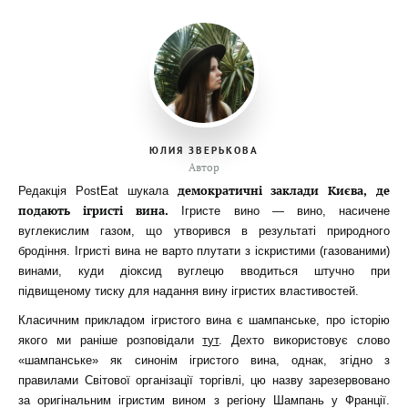
ЮЛИЯ ЗВЕРЬКОВА
Автор
демократичні заклади Києва, де
Редакція PostEat шукала
подають ігристі вина.
Ігристе вино — вино, насичене
вуглекислим газом, що утворився в результаті природного
бродіння. Ігристі вина не варто плутати з іскристими (газованими)
винами, куди діоксид вуглецю вводиться штучно при
підвищеному тиску для надання вину ігристих властивостей.
Класичним прикладом ігристого вина є шампанське, про історію
якого ми раніше розповідали
тут
. Дехто використовує слово
«шампанське» як синонім ігристого вина, однак, згідно з
правилами Світової організації торгівлі, цю назву зарезервовано
за оригінальним ігристим вином з регіону Шампань у Франції.