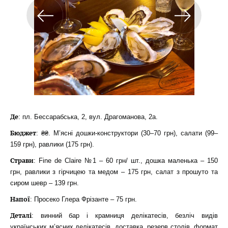
Де
: пл. Бессарабська, 2, вул. Драгоманова, 2а.
Бюджет
: ₴₴. М’ясні дошки-конструктори (30–70 грн), салати (99–
159 грн), равлики (175 грн).
Страви
: Fine de Claire №1 – 60 грн/ шт., дошка маленька – 150
грн, равлики з гірчицею та медом – 175 грн, салат з прошуто та
сиром шевр – 139 грн.
Напої
: Просеко Глера Фрізанте – 75 грн.
Деталі
: винний бар і крамниця делікатесів, безліч видів
українських м’ясних делікатесів, доставка, резерв столів, формат