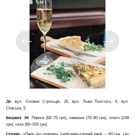
Де
: вул. Січових Стрільців, 26, вул. Льва Толстого, 5, вул.
Спаська, 5.
Бюджет
: ₴₴. Пироги (60–75 грн), намазки (70–80 грн), плато (149
грн), сети (80–320 грн).
Страви
: «Пиріг під рожеве» (цибулево-сирний пиріг – 60 грн, сет