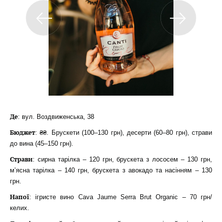
Де
: вул. Воздвиженська, 38
Бюджет
: ₴₴. Брускети (100–130 грн), десерти (60–80 грн), страви
до вина (45–150 грн).
Страви
: сирна тарілка – 120 грн, брускета з лососем – 130 грн,
м’ясна тарілка – 140 грн, брускета з авокадо та насінням – 130
грн.
Напої
: ігристе вино Cava Jaume Serra Brut Organic – 70 грн/
келих.