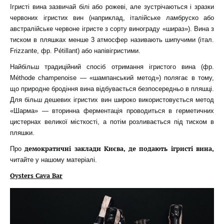
Ігристі вина зазвичай білі або рожеві, але зустрічаються і зразки
червоних ігристих вин (наприклад, італійське ламбруско або
австралійське червоне ігристе з сорту винограду «шираз»). Вина з
тиском в пляшках менше 3 атмосфер називають шипучими (італ.
Frizzante, фр. Pétillant) або напівігристими.
Найбільш традиційний спосіб отримання ігристого вина (фр.
Méthode champenoise — «шампанський метод») полягає в тому,
що природне бродіння вина відбувається безпосередньо в пляшці.
Для більш дешевих ігристих вин широко використовується метод
«Шарма» — вторинна ферментація проводиться в герметичних
цистернах великої місткості, а потім розливається під тиском в
пляшки.
демократичні заклади Києва, де подають ігристі вина,
Про
читайте у нашому матеріалі.
Oysters Cava Bar