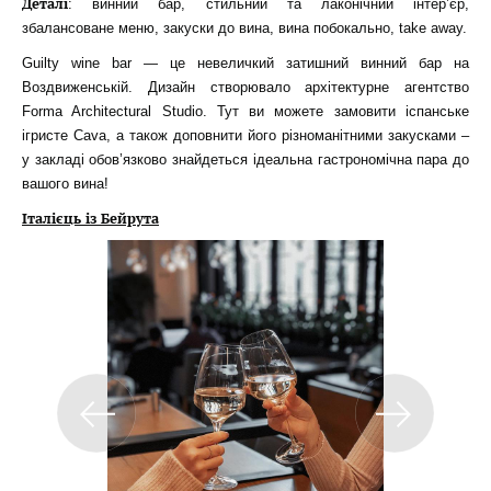
Деталі
: винний бар, стильний та лаконічний інтер’єр,
збалансоване меню, закуски до вина, вина побокально, take away.
Guilty wine bar — це невеличкий затишний винний бар на
Воздвиженській. Дизайн створювало архітектурне агентство
Forma Architectural Studio. Тут ви можете замовити іспанське
ігристе Cava, а також доповнити його різноманітними закусками –
у закладі обов’язково знайдеться ідеальна гастрономічна пара до
вашого вина!
Італієць із Бейрута