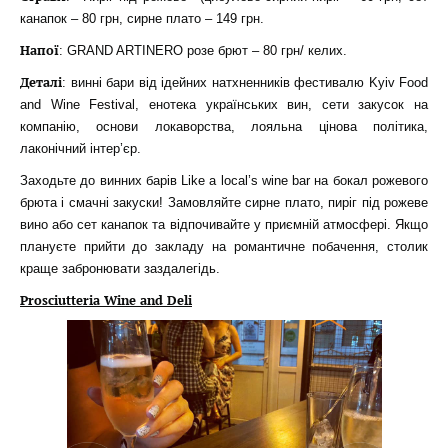
канапок – 80 грн, сирне плато – 149 грн.
Напої
: GRAND ARTINERO розе брют – 80 грн/ келих.
Деталі
: винні бари від ідейних натхненників фестивалю Kyiv Food
and Wine Festival, енотека українських вин, сети закусок на
компанію, основи локаворства, лояльна цінова політика,
лаконічний інтер’єр.
Заходьте до винних барів Like a local’s wine bar на бокал рожевого
брюта і смачні закуски! Замовляйте сирне плато, пиріг під рожеве
вино або сет канапок та відпочивайте у приємній атмосфері. Якщо
плануєте прийти до закладу на романтичне побачення, столик
краще забронювати заздалегідь.
Prosciutteria Wine and Deli