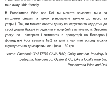
take away, kids friendly.
В Prosciutteria Wine and Deli ви можете замовити вино за
вигідними цінами, а також різноманітні закуски до нього та
устриці. Так, ви можете обрати дошку-конструктор та «додати» до
своєї дошки бажані інгредієнти у потрібній вам кількості. Зверніть
увагу: по вівторках і четвергах в прошутерії на Бессарабці
французькі Four seasons №2 та дикі атлантичні устриці можна
скуштувати за демократичною ціною – 39 грн.
Фото: Facebook
OYSTERS CAVA BAR
,
Guilty wine bar
,
Італієць із
Бейрута
,
Naprosecco. Oyster & Co
,
Like a local’s wine bar
,
Prosciutteria Wine and Deli