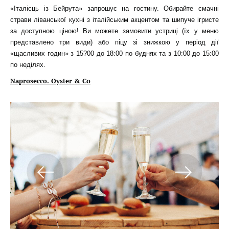
«Італієць із Бейрута» запрошує на гостину. Обирайте смачні
страви ліванської кухні з італійським акцентом та шипуче ігристе
за доступною ціною! Ви можете замовити устриці (їх у меню
представлено три види) або піцу зі знижкою у період дії
«щасливих годин» з 15?00 до 18:00 по буднях та з 10:00 до 15:00
по неділях.
Naprosecco. Oyster & Co