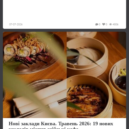
07-07-2026
0
0
4806
Нові заклади Києва. Травень 2026: 19 нових
закладів місяця азійські кафе...