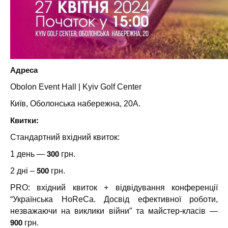
Адреса
Obolon Event Hall | Kyiv Golf Center
Київ, Оболонська набережна, 20А.
Квитки:
Стандартний вхідний квиток:
300
1 день —
грн.
500
2 дні –
грн.
PRO: вхідний квиток + відвідування конференції
“Українська HoReCa. Досвід ефективної роботи,
незважаючи на виклики війни” та майстер-класів —
900
грн.