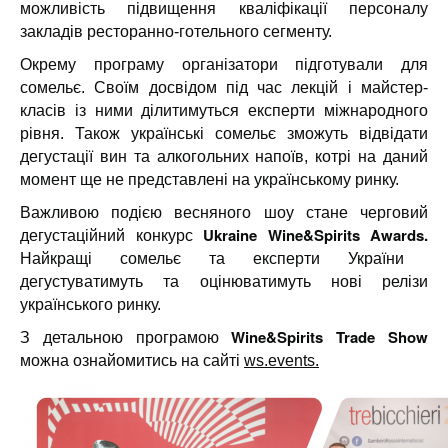
можливість підвищення кваліфікації персоналу
закладів ресторанно-готельного сегменту.
Окрему програму організатори підготували для
сомельє. Своїм досвідом під час лекцій і майстер-
класів із ними ділитимуться експерти міжнародного
рівня. Також українські сомельє зможуть відвідати
дегустації вин та алкогольних напоїв, котрі на даний
момент ще не представлені на українському ринку.
Важливою подією весняного шоу стане черговий
Ukraine Wine&Spirits Awards.
дегустаційний конкурс
Найкращі сомельє та експерти України
дегустуватимуть та оцінюватимуть нові релізи
українського ринку.
Wine&Spirits Trade Show
З детальною програмою
можна ознайомитись на сайті
ws.events.