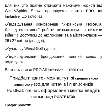
Для тих, хто прагне отримати максимум користі від
PRO All
Wine&Spirits Show, пропонуємо квиток
inclusive
, що включає:
відвідування конференції “Українська HoReCa.
Досвід ефективної роботи незважаючи на виклики
війни” з доступом до експо-зони та майстер-класів —
26 і 27 квітня (два дні);
участь у Wine&Golf турнірі;
індивідуальний брендований винний келих у
подарунок.
1300
Вартість квитка PRO All inclusive —
грн.
Придбати квиток
можна тут
зі
спеціальною
знижкою у 30%
для читачів і підписників
PostEat: під час оформлення квитка введіть
промо код
POSTEAT30.
Графік роботи: