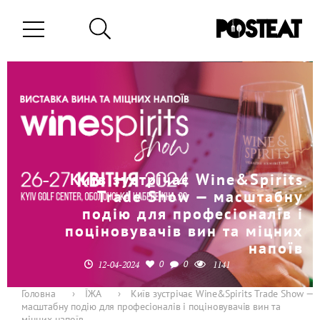
Київ зустрічає Wine&Spirits
Trade Show — масштабну
подію для професіоналів і
поціновувачів вин та міцних
напоїв
0
0
12-04-2024
1141
Головна
›
ЇЖА
›
Київ зустрічає Wine&Spirits Trade Show —
масштабну подію для професіоналів і поціновувачів вин та
міцних напоїв