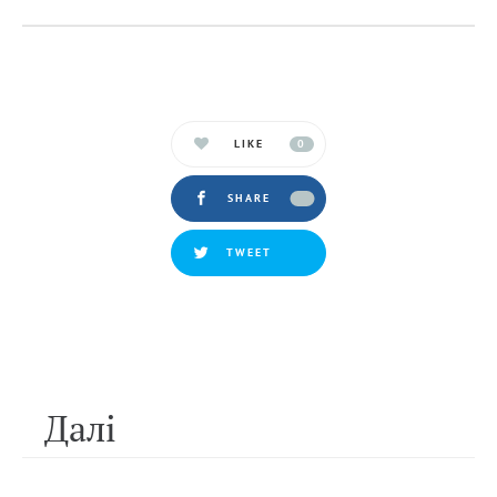
LIKE
0
SHARE
TWEET
Далi