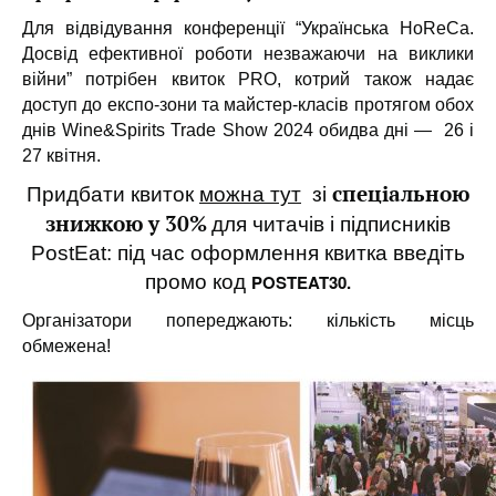
Для відвідування конференції “Українська HoReCa.
Досвід ефективної роботи незважаючи на виклики
війни” потрібен квиток PRO, котрий також надає
доступ до експо-зони та майстер-класів протягом обох
днів Wine&Spirits Trade Show 2024 обидва дні — 26 і
27 квітня.
спеціальною
Придбати квиток
можна тут
зі
знижкою у 30%
для читачів і підписників
PostEat: під час оформлення квитка введіть
промо код
POSTEAT30.
Організатори попереджають: кількість місць
обмежена!