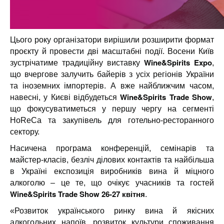
Цього року організатори вирішили розширити формат
проєкту й провести дві масштабні події. Восени Київ
Wine&Spirits Expo
зустрічатиме традиційну виставку
,
що вчергове залучить байерів з усіх регіонів України
та іноземних імпортерів. А вже найближчим часом,
Wine&Spirits Trade Show
навесні, у Києві відбудеться
,
що фокусуватиметься у першу чергу на сегменті
HoReCa та закупівель для готельно-ресторанного
сектору.
Насичена програма конференцій, семінарів та
майстер-класів, безліч ділових контактів та найбільша
в Україні експозиція виробників вина й міцного
алкоголю – це те, що очікує учасників та гостей
Wine&Spirits Trade Show 26-27 квітня
.
«Розвиток українського ринку вина й якісних
алкогольних напоїв, розвиток культури споживання