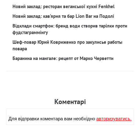
Новий заклад: ресторан веганської кухні Fenkhel
Новий заклад: кав‘ярня та бар Lion Bar на Подолі
Відклади смартфон: бренд води створив тарілки проти
фудстаграммінгу
Шеф-повар Юрий Ковриженко про закулисье работы
повара
Баранина на мангале: рецепт от Марко Черветти
Коментарi
Для вiдправки коментара вам необхiдно
авторизуватись.