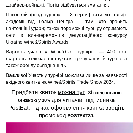
драйвер-рейнджі. Потім відбудуться змагання.
Призовий фонд турніру — 3 сертифікати до гольф-
академії від Гольф Центра — тим, хто зробить
найточніші удари; також переможці турніру отримають
сети з вин-переможців дегустаційного конкурсу
Ukraine Wine&Spirits Awards.
Вартість участі у Wine&Golf турнірі — 400 грн.
(вартість включає інструктаж, тренування й турнір, а
також оренду обладнання).
Важливо! Участь у турнірі можлива лише за наявності
вхідного квитка на Wine&Spirits Trade Show 2024.
Придбати квиток
можна тут
зі
спеціальною
знижкою у 30%
для читачів і підписників
PostEat: під час оформлення квитка введіть
промо код
POSTEAT30.