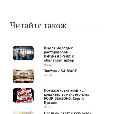
Читайте також
Школа молодых
рестораторов
BabyRestoPraktiki
объявляет набор
2227
Завтраки SAUVAGE
2855
Всеукраїнська асоціація
кондитерів: майстер-клас
FOUR SEASONS, Сергій
Кулькін
2792
Постный салат с кукурузой