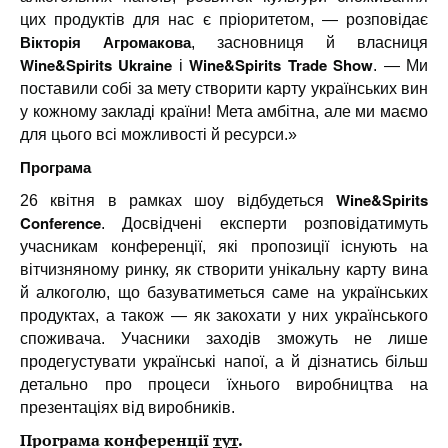
цих продуктів для наc є пріоритетом, — розповідає
Вікторія Агромакова
, засновниця й власниця
Wine&Spirits Ukraine
Wine&Spirits Trade Show
і
. — Ми
поставили собі за мету створити карту українських вин
у кожному закладі країни! Мета амбітна, але ми маємо
для цього всі можливості й ресурси.»
Програма
Wine&Spirits
26 квітня в рамках шоу відбудеться
Conference
. Досвідчені експерти розповідатимуть
учасникам конференції, які пропозиції існують на
вітчизняному ринку, як створити унікальну карту вина
й алкоголю, що базуватиметься саме на українських
продуктах, а також — як закохати у них українського
споживача. Учасники заходів зможуть не лише
продегустувати українські напої, а й дізнатись більш
детально про процеси їхнього виробництва на
презентаціях від виробників.
Програма конференції
тут
.