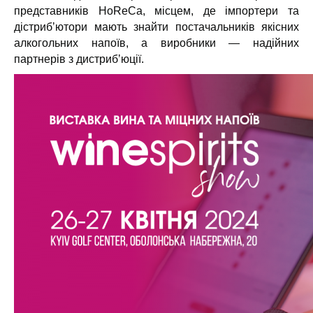
представників HoReCa, місцем, де імпортери та
дістрибʼютори мають знайти постачальників якісних
алкогольних напоїв, а виробники — надійних
партнерів з дистрибʼюції.