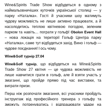
Wine&Spirits Trade Show відбудеться в одному з
наймальовничіших куточків української столиці — у
парку «Наталка». Гості й учасники шоу матимуть
чудову можливість не лише активно працювати, а й
насолодитись теплою квітневою погодою, зеленим
Obolon Event Hall
парком та навіть… пограти у гольф!
– нова локація на території Гольф Центра парку
«Наталка», саме тут відбудеться захід.
Вино і гольф —
чудове поєднання! І ось чому.
Wine&Golf турнір 27.04
Wine&Golf турнір
, що відбудеться на Wine&Spirits
Trade Show 27 квітня — це чудова можливість не
лише навчитися грати в гольф, але й взяти участь у
змаганні, що пройде прямо під час виставки, та
виграти призи.
Перш ніж розпочати змагання, всі учасники пройдуть
інструктаж від професійного тренера з гольфу та
зможуть потренуватись і відпрацювати удари на