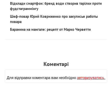
Відклади смартфон: бренд води створив тарілки проти
фудстаграммінгу
Шеф-повар Юрий Ковриженко про закулисье работы
повара
Баранина на мангале: рецепт от Марко Черветти
Коментарi
Для вiдправки коментара вам необхiдно
авторизуватись.