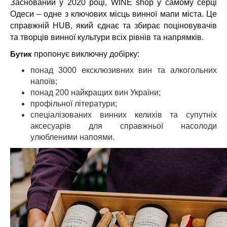
Заснований у 2020 році, WINE shop у самому серці
Одеси – одне з ключових місць винної мапи міста.
Це
справжній HUB, який єднає та збирає поціновувачів
та творців винної культури всіх рівнів та напрямків.
Бутик
пропонує виключну добірку:
понад 3000 ексклюзивних вин та алкогольних
напоїв;
понад 200 найкращих вин України;
профільної літератури;
спеціалізованих винних келихів та супутніх
аксесуарів для справжньої насолоди
улюбленими напоями.