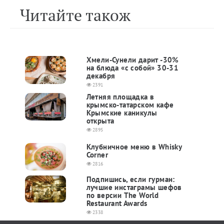
Читайте також
Хмели-Сунели дарит -30%
на блюда «с собой» 30-31
декабря
2391
Летняя площадка в
крымско-татарском кафе
Крымские каникулы
открыта
2895
​Клубничное меню в Whisky
Corner
2816
Подпишись, если гурман:
лучшие инстаграмы шефов
по версии The World
Restaurant Awards
2338