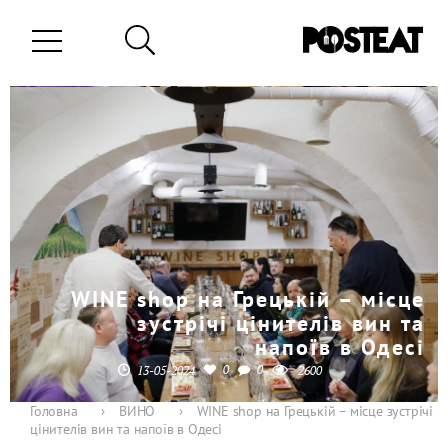
WINE shop на Грецькій – місце
зустрічі цінителів вин та
напоїв в Одесі
0
0
13-05-2024
2600
Головна
›
ВИНО
›
WINE shop на Грецькій – місце зустрічі
цінителів вин та напоїв в Одесі