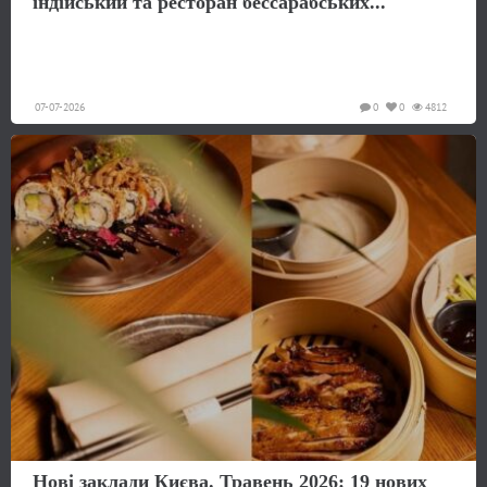
індійський та ресторан бессарабських...
07-07-2026
0
0
4812
Нові заклади Києва. Травень 2026: 19 нових