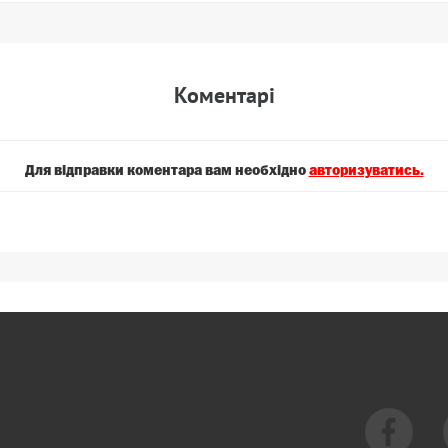
Коментарi
Для вiдправки коментара вам необхiдно
авторизуватись.