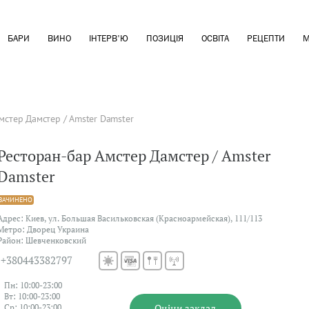
БАРИ
ВИНО
ІНТЕРВ'Ю
ПОЗИЦІЯ
ОСВІТА
РЕЦЕПТИ
М
мстер Дамстер / Amster Damster
Ресторан-бар Амстер Дамстер / Amster
Damster
ЗАЧИНЕНО
Адрес: Киев, ул. Большая Васильковская (Красноармейская), 111/113
Метро: Дворец Украина
Район: Шевченковский
+380443382797
Пн: 10:00-23:00
Вт: 10:00-23:00
Оцiни заклад
Ср: 10:00-23:00