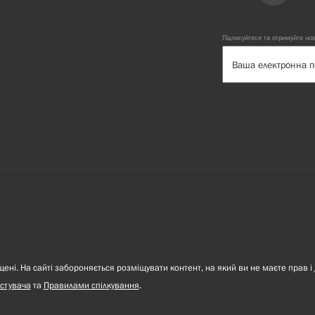
Підписуйтеся та отримуйте но
ні. На сайті забороняється розміщувати контент, на який ви не маєте прав і 
стувача
та
Правилами спілкування
.