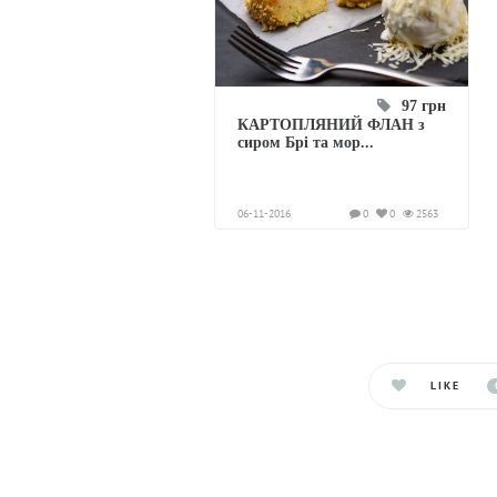
97 грн
КАРТОПЛЯНИЙ ФЛАН з
сиром Брі та мор...
06-11-2016
0
0
2563
LIKE