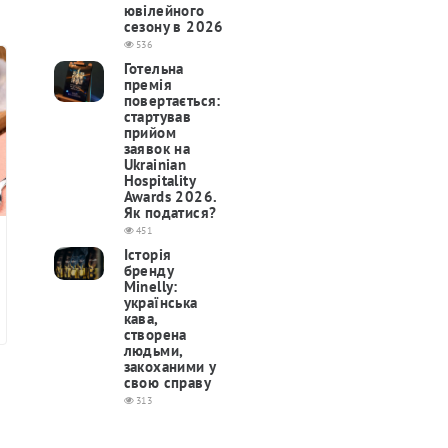
ювілейного
сезону в 2026
536
Готельна
премія
повертається:
cтартував
прийом
заявок на
Ukrainian
Hospitality
Awards 2026.
Як податися?
451
Історія
бренду
Minelly:
українська
кава,
створена
людьми,
закоханими у
свою справу
313