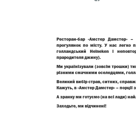
Ресторан-бар «Амстер Дамстер» –
прогулянок по місту. У нас легко 
голландський Heineken і неповто
прародителя джину).
Ми українізували (зовсім трошки) ти
різними смачними оселедцями, голл
Великий вибір страв, ситних, справж
Кажуть, в «Амстер Дамстер» – порції 
А зранку ми готуємо (на всі лади) на
Заходьте, ми відчинені!