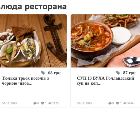
Блюда ресторана
68 грн
87 грн
Тюлька трьох посолів з
СУП ІЗ ВУХА Голландський
чорною чіаба...
суп на коп...
06-11-2016
0
0
2720
06-11-2016
0
0
3494