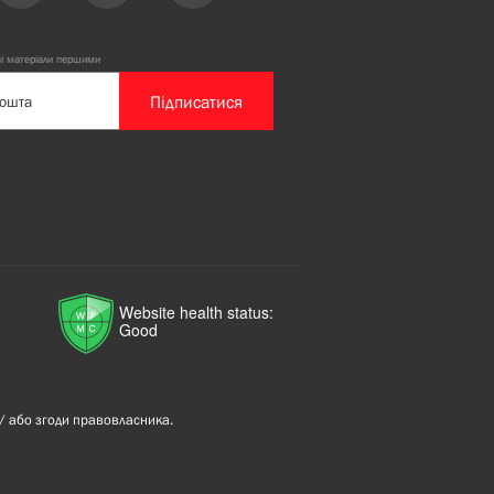
ві матеріали першими
Підписатися
Website health status:
Good
/ або згоди правовласника.