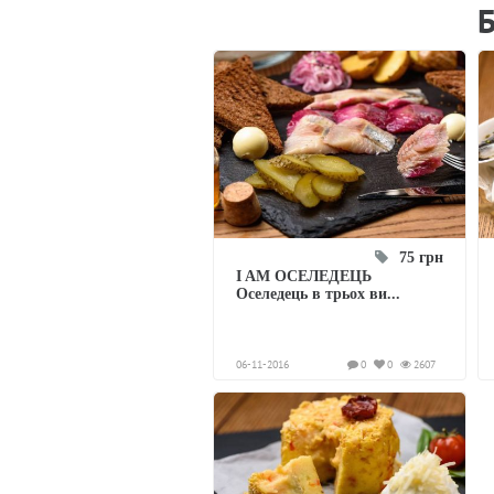
75 грн
I AM ОСЕЛЕДЕЦЬ
Оселедець в трьох ви...
06-11-2016
0
0
2607