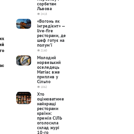
сорбетам
Львова
2418
«Вогонь як
інгредієнт» —
live-fire
ресторани, де
их
шеф готує на
полум’ї
ий
2160
го
Молодий
норвезький
ас
оселедець
Матіас вже
приплив у
Сільпо
1862
Хто
оцінюватиме
найкращі
ресторани
країни:
премія СІЛЬ
оголосила
склад журі
10-го