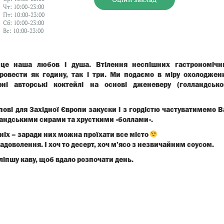
Чт: 10:00-23:00
Пт: 10:00-23:00
Сб: 10:00-23:00
Вс: 10:00-23:00
 це наша любов і душа. Втілення неспішних гастрономічн
провести як годину, так і три. Ми подаємо в міру охолоджен
рні авторські коктейлі на основі дженеверу (голландсько
пові для Західної Європи закуски і з гордістю частуватимемо В
андськими сирами та хрусткими «боллами».
ніх – заради них можна проїхати все місто
задоволення. І хоч то десерт, хоч м’ясо з незвичайним соусом.
йліпшу каву, щоб вдало розпочати день.