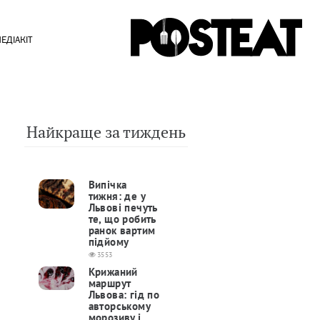
ЕДІАКІТ
Найкраще за тиждень
Випічка
тижня: де у
Львові печуть
те, що робить
ранок вартим
підйому
3553
Крижаний
маршрут
Львова: гід по
авторському
морозиву і