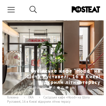
Сусідське кафе "Hood" на
Шота Руставелі, 16 в Києві
відкрили літню терасу
0
0
08-06-2026
661
Головна
›
ЇЖА
›
Сусідське кафе «Hood» на Шота
Руставелі, 16 в Києві відкрили літню терасу