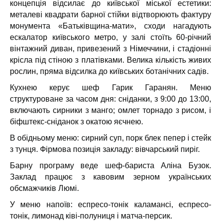
концепція відсилає до київської міської естетики:
металеві квадрати барної стійки відтворюють фактуру
монумента «Батьківщина-мати», сходи нагадують
ескалатор київського метро, у залі стоїть 60-річний
вінтажний диван, привезений з Німеччини, і стадіонні
крісла під стіною з платівками. Велика кількість живих
рослин, пряма відсилка до київських ботанічних садів.
Кухнею керує шеф Гарик Гаранян. Меню
структуроване за часом дня: сніданки, з 9:00 до 13:00,
включають сирники з манго; омлет торнадо з рисом, і
біфштекс-сніданок з окатою яєчнею.
В обідньому меню: сирний суп, порк блек пепер і стейк
з тунця. Фірмова позиція закладу: вівчарський пиріг.
Барну програму веде шеф-бариста Аліна Бузок.
Заклад працює з кавовим зерном українських
обсмажчиків Люмі.
У меню напоїв: еспресо-тонік каламансі, еспресо-
тонік, лимонад ківі-полуниця і матча-персик.