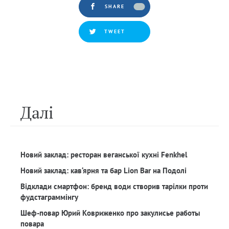
SHARE
TWEET
Далi
Новий заклад: ресторан веганської кухні Fenkhel
Новий заклад: кав‘ярня та бар Lion Bar на Подолі
Відклади смартфон: бренд води створив тарілки проти
фудстаграммінгу
Шеф-повар Юрий Ковриженко про закулисье работы
повара