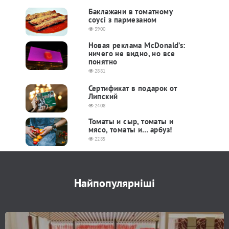
Баклажани в томатному
соусі з пармезаном
3900
Новая реклама McDonald’s:
ничего не видно, но все
понятно
2881
Сертификат в подарок от
Липский
2408
Томаты и сыр, томаты и
мясо, томаты и… арбуз!
2285
Найпопулярніші