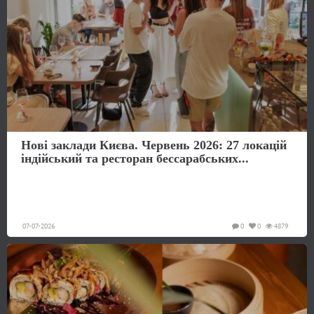
Нові заклади Києва. Червень 2026: 27 локацій
індійський та ресторан бессарабських...
07-07-2026
0
0
4879