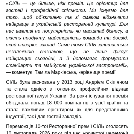
«СІЛЬ — це більше, ніж премія. Це орієнтир для
гостей і професійної спільноти. Ми існуємо для
того, щоб об’єктивно та зі смаком відзначати
найкраще в українській ресторанній культурі. Для
нас важливі не популярність чи масштаб бізнесу, а
якість продукту, майстерність команди та досвід,
який створює заклад. Саме тому СІЛЬ залишається
незалежною відзнакою, що не лише фіксує
найкращих сьогодні, а й допомагає формувати
стандарти та майбутнє української гастрономії»,
— коментує Таміла Марківська, керівниця премії.
СІЛЬ була заснована у 2013 році Андрієм Скіп’яном
та стала однією з головних професійних відзнак
ресторанної галузі України. За роки існування премія
об’єднала понад 18 000 номінантів з усієї країни та
стала важливим орієнтиром як для представників
індустрії, так і для гостей закладів.
Переможців 10-тої Ресторанної премії СІЛЬ оголосять
10 листопада 2026 року під час урочистої церемонії