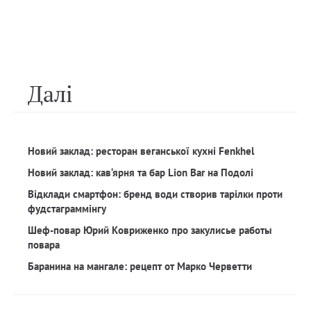
Далi
Новий заклад: ресторан веганської кухні Fenkhel
Новий заклад: кав‘ярня та бар Lion Bar на Подолі
Відклади смартфон: бренд води створив тарілки проти
фудстаграммінгу
Шеф-повар Юрий Ковриженко про закулисье работы
повара
Баранина на мангале: рецепт от Марко Черветти