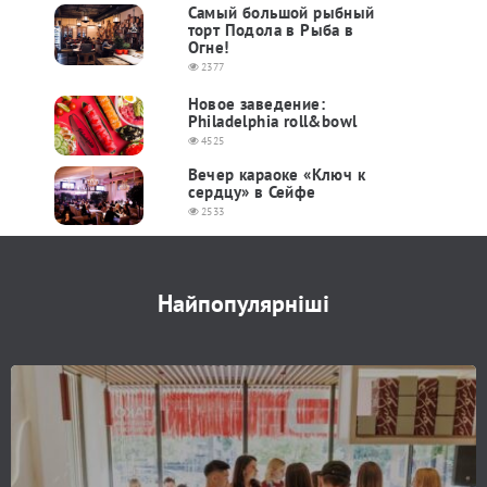
Самый большой рыбный
торт Подола в Рыба в
Огне!
2377
Новое заведение:
Philadelphia roll&bowl
4525
Вечер караоке «Ключ к
сердцу» в Сейфе
2533
Найпопулярніші