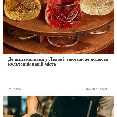
Де пити наливки у Львові: заклади де подають
культовий напій міста
09-12-2024
0
0
5407