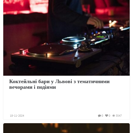
Коктейльні бари у Львові з тематичними
вечорами і подіями
18-11-2024
0
0
3547