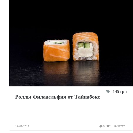
145 грн
Роллы Филадельфия от Тайнабокс
14-07-2019
0
1
31737