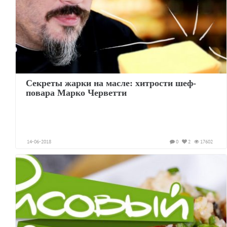
Секреты жарки на масле: хитрости шеф-
повара Марко Черветти
14-06-2018
0
2
17602