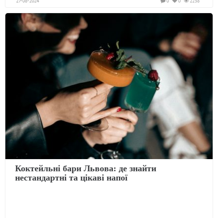
27-08-2024
0
0
2238
Коктейльні бари Львова: де знайти
нестандартні та цікаві напої