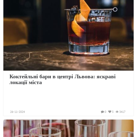
Коктейльні бари в центрі Львова: яскраві
локації міста
26-11-2024
0
3
3417