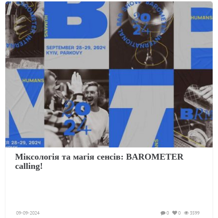
Міксологія та магія сенсів: BAROMETER
calling!
09-09-2024
0
0
3599