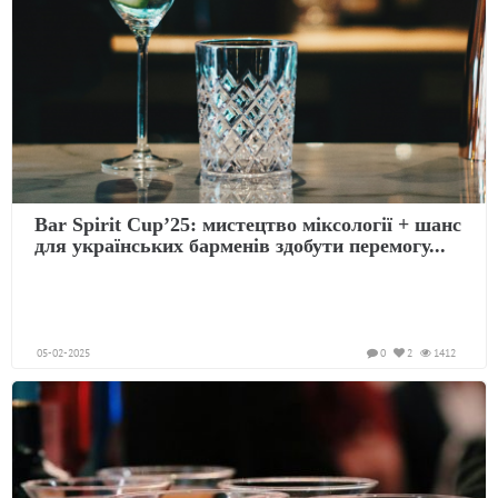
Bar Spirit Cup’25: мистецтво міксології + шанс
для українських барменів здобути перемогу...
05-02-2025
0
2
1412