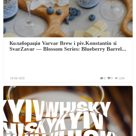
Колаборація Varvar Brew і piv.Konstantin зі
SvarZavar — Blossom Series: Blueberry Barrel...
18-06-2025
0
0
1104