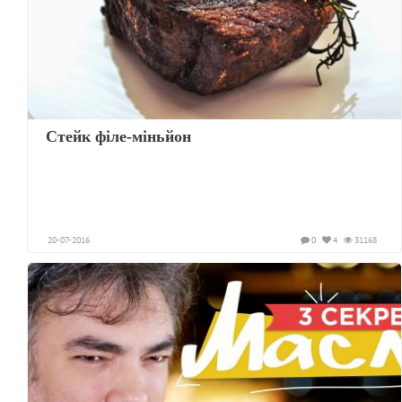
Стейк філе-міньйон
20-07-2016
0
4
31168