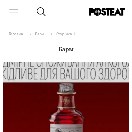
Головна
›
Бари
›
Сторiнка 1
Бары