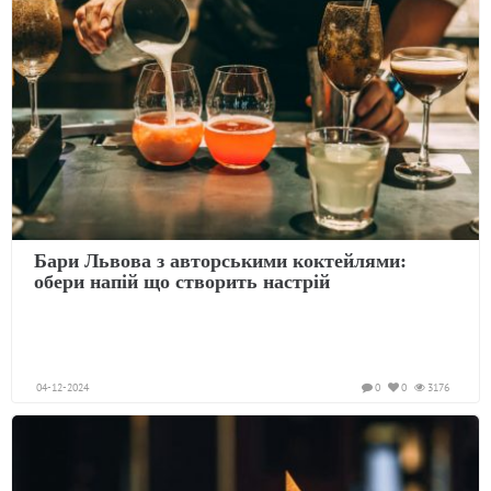
Бари Львова з авторськими коктейлями:
обери напій що створить настрій
04-12-2024
0
0
3176