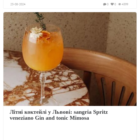
23-08-2024
0
0
4399
Літні коктейлі у Львові: sangria Spritz
veneziano Gin and tonic Mimosa