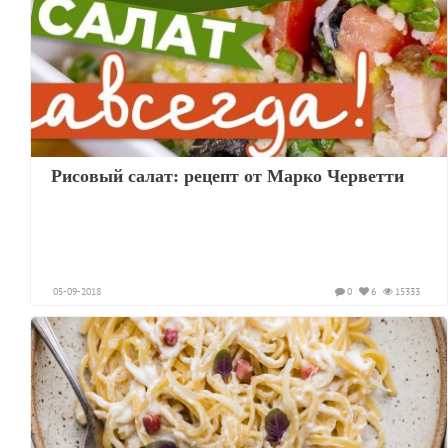
Рисовый салат: рецепт от Марко Черветти
05-09-2018
0
6
15333