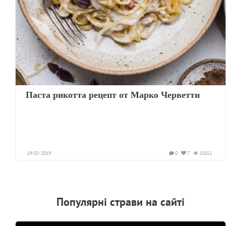
Паста рикотта рецепт от Марко Черветти
19-02-2019
0
7
15012
Популярнi страви на сайтi