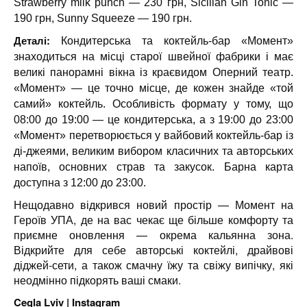
Strawberry milk punch — 230 грн, Sicilian Gin Tonic —
190 грн, Sunny Squeeze — 190 грн.
Деталі:
Кондитерська та коктейль-бар «Момент»
знаходиться на місці старої швейної фабрики і має
великі панорамні вікна із краєвидом Оперний театр.
«Момент» — це точно місце, де кожен знайде «той
самий» коктейль. Особливість формату у тому, що
08:00 до 19:00 — це кондитерська, а з 19:00 до 23:00
«Момент» перетворюється у вайбовий коктейль-бар із
ді-джеями, великим вибором класичних та авторських
напоїв, основних страв та закусок. Барна карта
доступна з 12:00 до 23:00.
Нещодавно відкрився новий простір — Момент на
Героїв УПА, де на вас чекає ще більше комфорту та
приємне оновлення — окрема кальянна зона.
Відкрийте для себе авторські коктейлі, драйвові
діджей-сети, а також смачну їжу та свіжу випічку, які
неодмінно підкорять ваші смаки.
Cegla Lviv |
Instagram