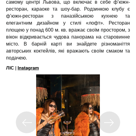
самому центрі Львова, що включає в себе ф’южн-
ресторан, караоке та шоу-бар. Родзинкою клубу є
ф’южн-ресторан з паназійськкою кухнею та
елегантним дизайном у стилі «лофт». Ресторан
площею у понад 600 м. кв. вражає своїм простором, з
вікон відкривається чудова панорама на старовинне
місто. В барній карті ви знайдете різноманіття
авторських коктейлів, які вражають своїм смаком та
подачею.
ЛІС |
Instagram