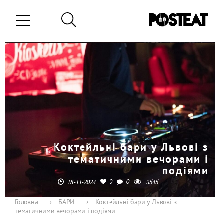
Коктейльні бари у Львові з
тематичними вечорами і
подіями
0
0
18-11-2024
3545
Головна
›
БАРИ
›
Коктейльні бари у Львові з
тематичними вечорами і подіями