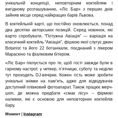
унікальній концепції, неповторним коктейлям і
вигідному розташуванню, «Ліс Бар» з перших днів
зайняв місце серед найкращих барів Львова.
В коктейльній карті, що постійно оновлюється, понад
два десятки авторських позицій. Серед новинок, які
варто спробувати, “Потужна Авіація” — варіація на
класичний коктейль “Авіація”, фішкою якої слугує джин
Botanist та його 22 ботанікали, поєднаний з лікером
Мараскіно та фіалковим бітером.
«Ліс Бар» піклується про те, щоб гості завжди були в
гарному настрої: у четвер, п’ятницю, суботу та неділю
тут проходять DJ-вечірки. Кожен гість може зробити
унікальні знімки на пам’ять, адже для відвідувачів
доступний плівковий фотоапарат. Також працює мерч-
шоп, де можна придбати «смак лісу» – фірмові
наливки, які є основою для неповторних коктейлів
бару.
Момент |
Instagram