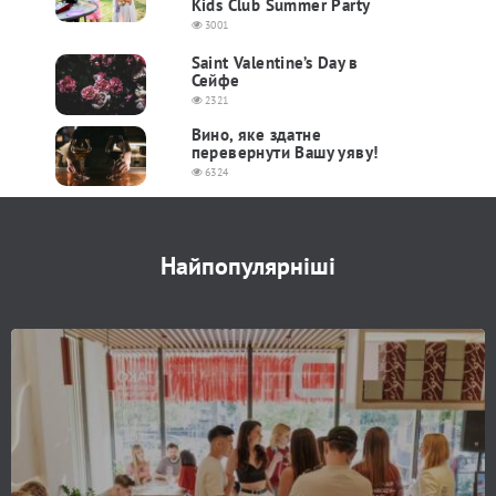
Kids Club Summer Party
3001
Saint Valentine’s Day в
Сейфе
2321
Вино, яке здатне
перевернути Вашу уяву!
6324
Найпопулярніші