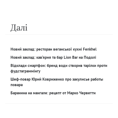
Далi
Новий заклад: ресторан веганської кухні Fenkhel
Новий заклад: кав‘ярня та бар Lion Bar на Подолі
Відклади смартфон: бренд води створив тарілки проти
фудстаграммінгу
Шеф-повар Юрий Ковриженко про закулисье работы
повара
Баранина на мангале: рецепт от Марко Черветти