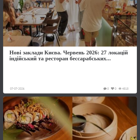
Нові заклади Києва. Червень 2026: 27 локацій
індійський та ресторан бессарабських...
07-07-2026
0
0
4818