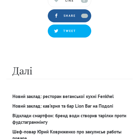
LIKE
0
SHARE
TWEET
Далi
Новий заклад: ресторан веганської кухні Fenkhel
Новий заклад: кав‘ярня та бар Lion Bar на Подолі
Відклади смартфон: бренд води створив тарілки проти
фудстаграммінгу
Шеф-повар Юрий Ковриженко про закулисье работы
повара