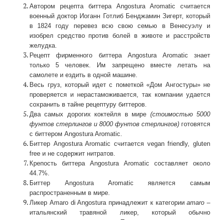
Автором рецепта биттера Angostura Aromatic считается
военный доктор Иоганн Готлиб Бенджамин Зигерт, который
в 1824 году перевез всю свою семью в Венесуэлу и
изобрел средство против болей в животе и расстройств
желудка.
Рецепт фирменного биттера Angostura Aromatic знает
только 5 человек. Им запрещено вместе летать на
самолете и ездить в одной машине.
Весь груз, который идет с пометкой «Дом Ангостуры» не
проверяется и нерастаможивается, так компании удается
сохранить в тайне рецептуру биттеров.
Два самых дорогих коктейля в мире
(стоимостью 5000
фунтов стерлингов и 8000 фунтов стерлингов)
готовятся
с биттером Angostura Aromatic.
Биттер Angostura Aromatic считается vegan friendly, gluten
free и не содержит нитратов.
Крепость биттера Angostura Aromatic составляет около
44.7%.
Биттер Angostura Aromatic является самым
распространенным в мире.
Ликер Amaro di Angostura принадлежит к категории
amaro
–
итальянский травяной ликер, который обычно