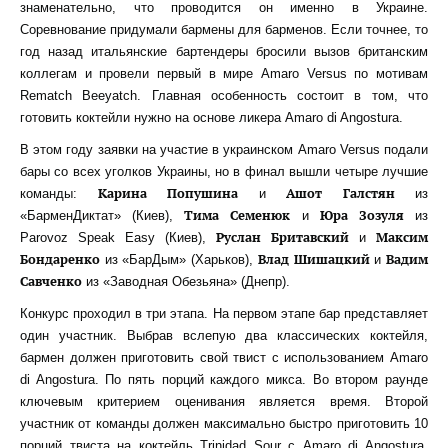
знаменательно, что проводится он именно в Украине.
Соревнование придумали бармены для барменов. Если точнее, то
год назад итальянские бартендеры бросили вызов британским
коллегам и провели первый в мире Amaro Versus по мотивам
Rematch Beeyatch. Главная особенность состоит в том, что
готовить коктейли нужно на основе ликера Amaro di Angostura.
В этом году заявки на участие в украинском Amaro Versus подали
бары со всех уголков Украины, но в финал вышли четыре лучшие
Карина Попушина
Ашот Галстян
команды:
и
из
Тима Семенюк
Юра Зозуля
«БарменДиктат» (Киев),
и
из
Руслан Бритавский
Максим
Parovoz Speak Easy (Киев),
и
Бондаренко
Влад Шишацкий
Вадим
из «БарДым» (Харьков),
и
Савченко
из «Заводная Обезьяна» (Днепр).
Конкурс проходил в три этапа. На первом этапе бар представляет
один участник. Выбрав вслепую два классических коктейля,
бармен должен приготовить свой твист с использованием Amaro
di Angostura. По пять порций каждого микса. Во втором раунде
ключевым критерием оценивания является время. Второй
участник от команды должен максимально быстро приготовить 10
порций твиста на коктейль Trinidad Sour с Amaro di Angostura.