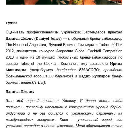
Судьи
Оценивать профессионализм украинских бартендеров приехал
Дэниел Джонс (Daniyel Jones)
— глобальный бренд-амбассадор
The House of Angostura, Лучший Бармен Тринидад и Тобаго-2011 и
2012, победитель конкурса Angostura Global Cocktail Competition
2013 и один из 10 лучших глобальных бренд-амбассадоров по
Ирина
версии Tales of the Cocktail. Компанию ему составили
Машихина
(шеф-бармен boutiquebar BIANCORO; президент
Надир Кучкаров
(
Всеукраинской ассоциации барменов)
и
шеф-
бармен Hendrick’s Bar)
.
Дэниел Джонс:
Это мой первый визит в Украину. Я давно хотел сюда
приехать, поскольку наслышан о конкурентном уровне барной
индустрии и не раз общался с украинскими барменами на
международных конкурсах. Киев – уникальный город, где
уважают наследие и ценят качество. Меня вдохновляют такие