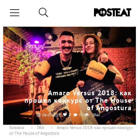
Amaro Versus 2018: как
прошел конкурс от The House
of Angostura
0
0
04-07-2018
3944
Головна
›
ЇЖА
›
Amaro Versus 2018: как прошел конкурс
от The House of Angostura