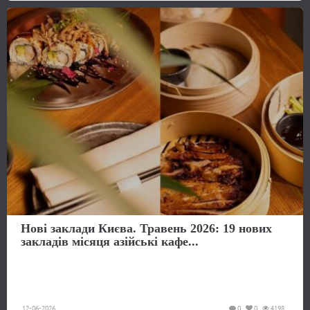
Нові заклади Києва. Травень 2026: 19 нових
закладів місяця азійські кафе...
12-06-2026
0
0
4198