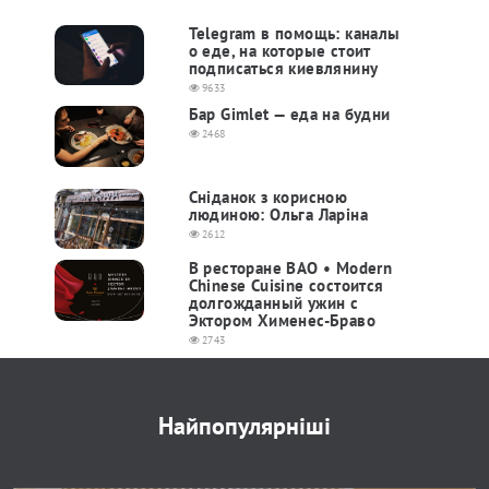
Telegram в помощь: каналы
о еде, на которые стоит
подписаться киевлянину
9633
Бар Gimlet — еда на будни
2468
Сніданок з корисною
людиною: Ольга Ларіна
2612
В ресторане BAO • Modern
Chinese Cuisine состоится
долгожданный ужин с
Эктором Хименес-Браво
2743
Найпопулярніші