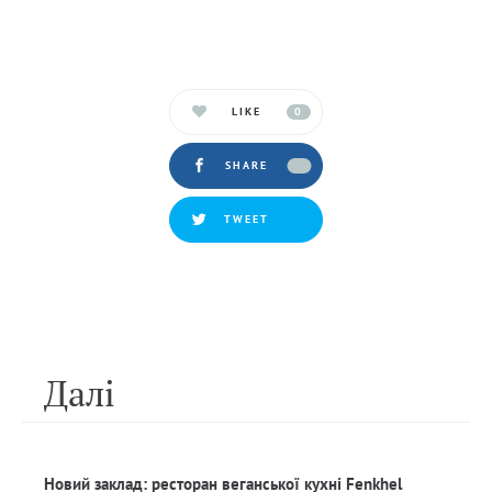
LIKE
0
SHARE
TWEET
Далi
Новий заклад: ресторан веганської кухні Fenkhel