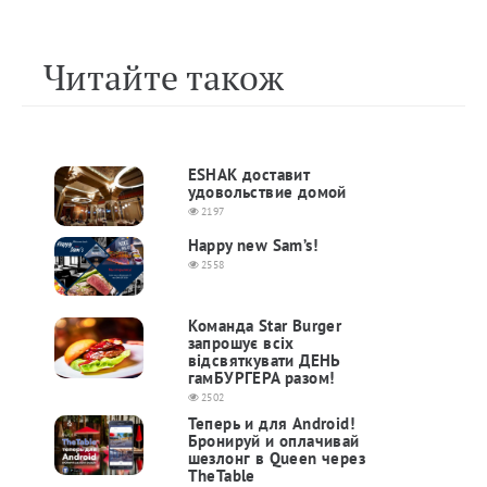
Читайте також
ESHAK доставит
удовольствие домой
2197
Happy new Sam’s!
2558
Команда Star Burger
запрошує всіх
відсвяткувати ДЕНЬ
гамБУРГЕРА разом!
2502
Теперь и для Android!
Бронируй и оплачивай
шезлонг в Queen через
TheTable