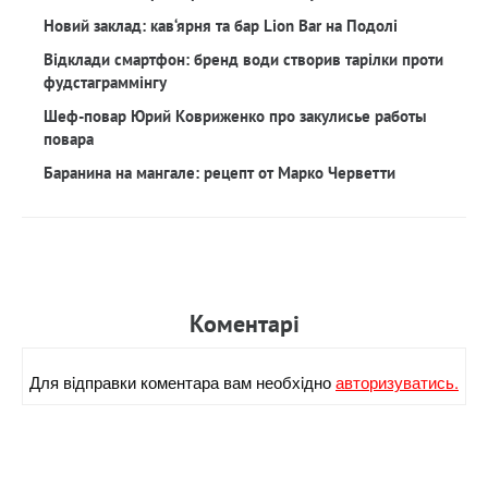
Новий заклад: кав‘ярня та бар Lion Bar на Подолі
Відклади смартфон: бренд води створив тарілки проти
фудстаграммінгу
Шеф-повар Юрий Ковриженко про закулисье работы
повара
Баранина на мангале: рецепт от Марко Черветти
Коментарi
Для вiдправки коментара вам необхiдно
авторизуватись.