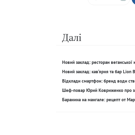
Далi
Новий заклад: ресторан веганської 
Новий заклад: кав‘ярня та бар Lion 
Відклади смартфон: бренд води ств
Шеф-повар Юрий Ковриженко про з
Баранина на мангале: рецепт от Ма