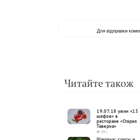
Для вiдправки коме
Читайте також
19.07.18 ужин «13
шефов» в
ресторане «Старая
Таверна»
2891
Шашлык: соусы и