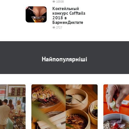
10308
Коктейльный
конкурс Cofftails
2018 в
БарменДиктате
2727
Найпопулярніші