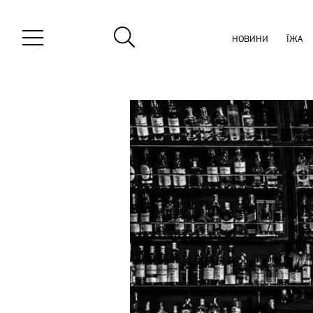
НОВИНИ
ЇЖА