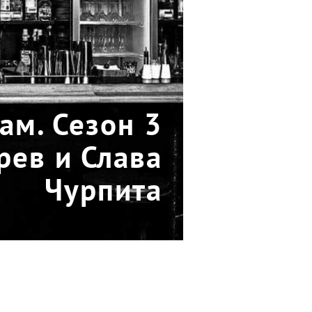
ам. Сезон 3
рев и Слава
Чурпита