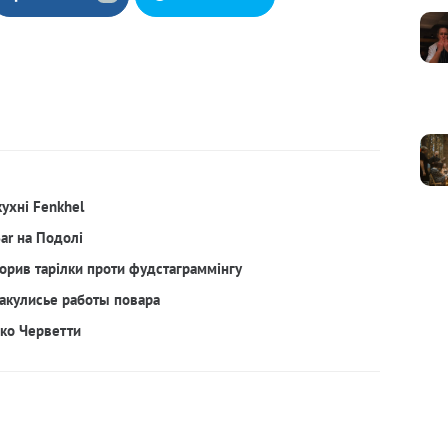
кухні Fenkhel
Bar на Подолі
орив тарілки проти фудстаграммінгу
акулисье работы повара
рко Черветти