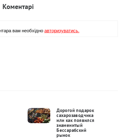
Коментарi
нтара вам необхiдно
авторизуватись.
Дорогой подарок
сахарозаводчика
или как появился
знаменитый
Бессарабский
рынок