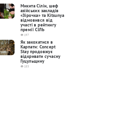
Микита Сілін, шеф
азійських закладів
«Зірочка» та Kitsunya
відмовився від
участі в рейтингу
премії СІЛЬ
197
Як закохатися в
Карпати: Concept
Stay продовжує
відкривати сучасну
Гуцульщину
183