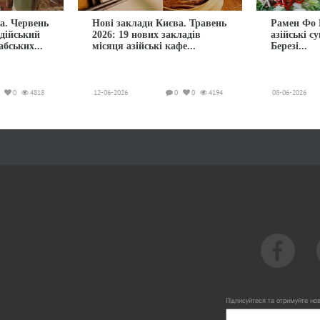
а. Червень
Нові заклади Києва. Травень
Рамен Фо 
ндійський
2026: 19 нових закладів
азійські с
абських...
місяця азійські кафе...
Березі...
0
4818
12-06-2026
0
0
4194
08-06-2026
Підписуйтеся та отримуйте но