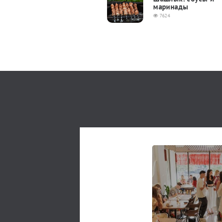
маринады
7624