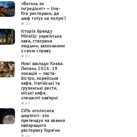
«Вогонь як
інгредієнт» — live-
fire ресторани, де
шеф готує на полум’ї
2207
Історія бренду
Minelly: українська
кава, створена
людьми, закоханими
у свою справу
352
Нові заклади Києва.
Липень 2026: 19
локацій — паста-
бістро, корейське
кафе, італійські та
грузинські рести,
міські кафе,
спешелті кав’ярні
320
СІЛЬ оголосила
шортліст: хто
претендує на звання
найкращого
ресторану України
226