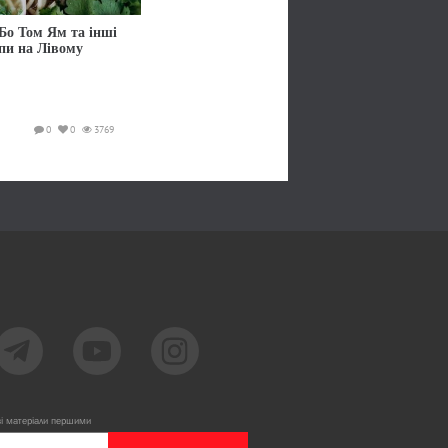
Бо Том Ям та інші
упи на Лівому
0
0
3769
ві матеріали першими