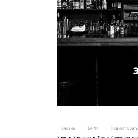
Головна
›
БАРИ
›
Подкаст Брать
Кирилл Кисляков и Тимур Дорофеев веду