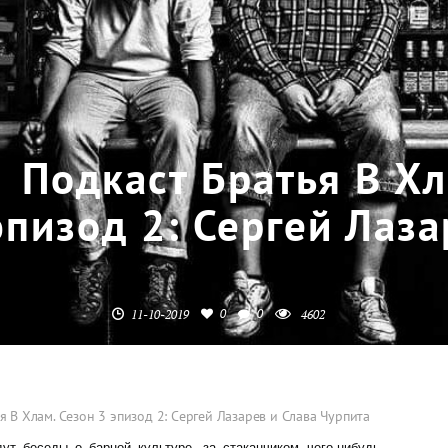
Подкаст Братья В Хл
эпизод 2: Сергей Лаза
0
0
11-10-2019
4602
я В Хлам. Сезон 3 эпизод 2: Сергей Лазарев и Слава Чурпита
т беседы о барной культуре, за стаканчиком чего-нибудь