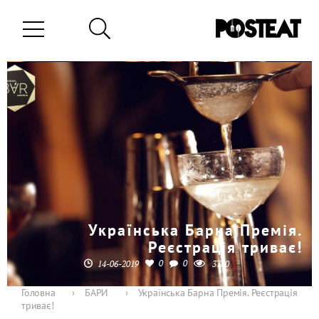
Українська Барна Премія.
Реєстрація триває!
0
0
14-06-2019
3780
Головна
›
БАРИ
›
Українська Барна Премія. Реєстрація
триває!