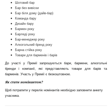
Шотовий бар
Бар без вивіски
Бар біля дому (дайв-бар)
Команда бару
Дизайн бару
Бармен року
Барледі року
Бар-менеджер року
Алкогольний бренд року
Барна стійка року
Товари для барменів і барів
До участі у Премії запрошуються бари, бармени, алкогольні
бренди і компанії, які представляють товари для барів та
барменів. Участь у Премії є безкоштовною.
Як стати номінантом?
Щоб потрапити у перелік номінантів необхідно заповнити анкету
учасника.