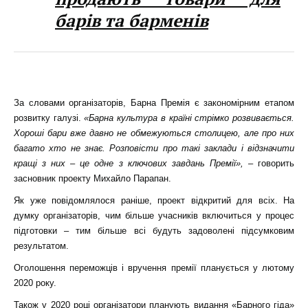
барів та барменів
За словами організаторів, Барна Премія є закономірним етапом
розвитку галузі.
«Барна культура в країні стрімко розвивається.
Хороші бари вже давно не обмежуються столицею, але про них
багато хто не знає. Розповісти про такі заклади і відзначити
кращі з них
–
це одне з ключових завдань Премії»,
– говорить
засновник проекту Михайло Парапан.
Як уже повідомлялося раніше, проект відкритий для всіх. На
думку організаторів, чим більше учасників включиться у процес
підготовки – тим більше всі будуть задоволені підсумковим
результатом.
Оголошення переможців і вручення премії планується у лютому
2020 року.
Також у 2020 році організатори планують видання «Барного гіда»