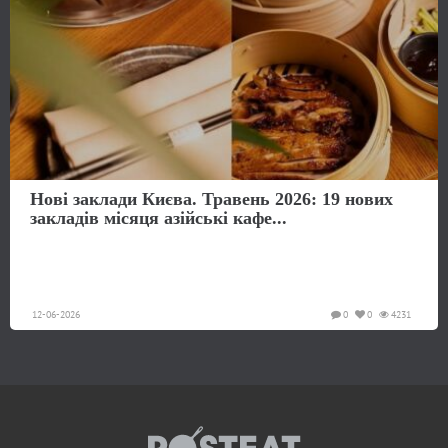
Нові заклади Києва. Травень 2026: 19 нових
закладів місяця азійські кафе...
12-06-2026
0
0
4231