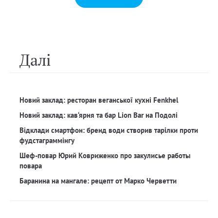
Далi
Новий заклад: ресторан веганської кухні Fenkhel
Новий заклад: кав‘ярня та бар Lion Bar на Подолі
Відклади смартфон: бренд води створив тарілки проти
фудстаграммінгу
Шеф-повар Юрий Ковриженко про закулисье работы
повара
Баранина на мангале: рецепт от Марко Черветти