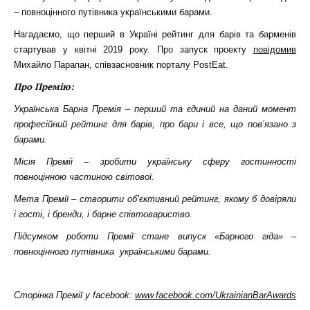
– повноцінного путівника українськими барами.
Нагадаємо, що перший в Україні рейтинг для барів та барменів
стартував у квітні 2019 року. Про запуск проекту
повідомив
Михайло Парапан, співзасновник порталу PostEat.
Про Премію:
Українська Барна Премія – перший та єдиний на даний момент
професійний рейтинг для барів, про бари і все, що пов’язано з
барами.
Місія Премії – зробити українську сферу гостинності
повноцінною частиною світової.
Мета Премії – створити об’єктивний рейтинг, якому б довіряли
і гості, і бренди, і барне співтовариство.
Підсумком роботи Премії стане випуск «Барного гіда» –
повноцінного путівника українськими барами.
Сторінка Премії у facebook:
www.facebook.com/UkrainianBarAwards