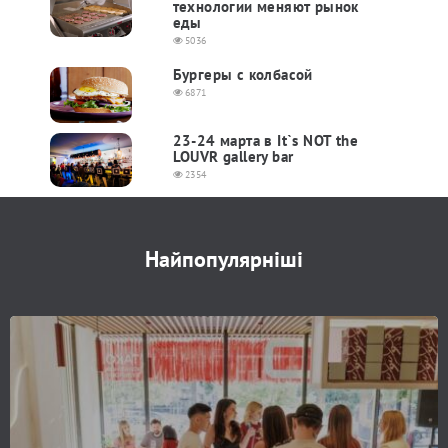
технологии меняют рынок
еды
5036
Бургеры с колбасой
6871
23-24 марта в It`s NOT the
LOUVR gallery bar
2354
Найпопулярніші