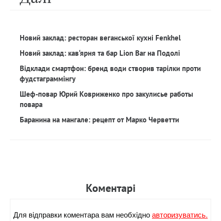
Новий заклад: ресторан веганської кухні Fenkhel
Новий заклад: кав‘ярня та бар Lion Bar на Подолі
Відклади смартфон: бренд води створив тарілки проти
фудстаграммінгу
Шеф-повар Юрий Ковриженко про закулисье работы
повара
Баранина на мангале: рецепт от Марко Черветти
Коментарi
Для вiдправки коментара вам необхiдно
авторизуватись.