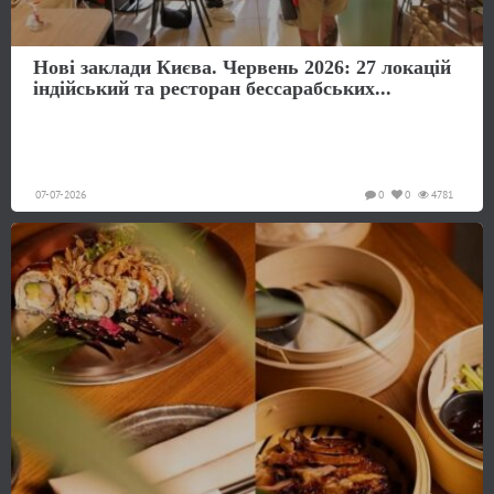
Нові заклади Києва. Червень 2026: 27 локацій
індійський та ресторан бессарабських...
07-07-2026
0
0
4781