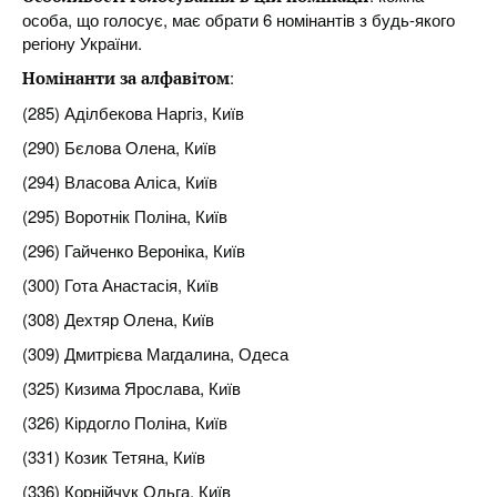
особа, що голосує, має обрати 6 номінантів з будь-якого
регіону України.
:
Номінанти за алфавітом
(285) Аділбекова Наргіз, Київ
(290) Бєлова Олена, Київ
(294) Власова Аліса, Київ
(295) Воротнік Поліна, Київ
(296) Гайченко Веронiка, Київ
(300) Гота Анастасія, Київ
(308) Дехтяр Олена, Київ
(309) Дмитрієва Магдалина, Одеса
(325) Кизима Ярослава, Київ
(326) Кірдогло Поліна, Київ
(331) Козик Тетяна, Київ
(336) Корнійчук Ольга, Київ