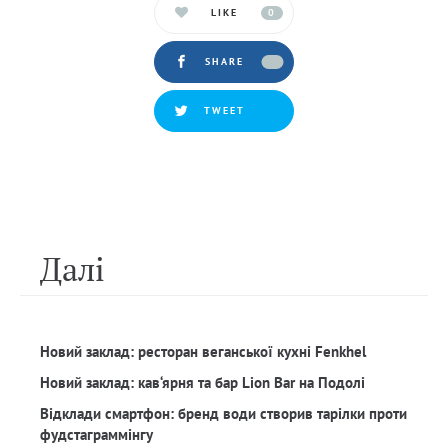
LIKE
0
SHARE
TWEET
Далi
Новий заклад: ресторан веганської кухні Fenkhel
Новий заклад: кав‘ярня та бар Lion Bar на Подолі
Відклади смартфон: бренд води створив тарілки проти
фудстаграммінгу