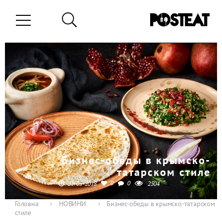
Бизнес-обеды в крымско-
татарском стиле
0
0
21-05-2018
2504
Головна
›
НОВИНИ
›
Бизнес-обеды в крымско-татарском
стиле