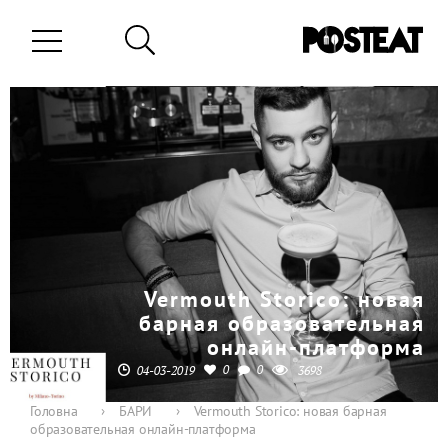
Vermouth Storico: новая
барная образовательная
онлайн-платформа
0
0
04-03-2019
3698
Головна
›
БАРИ
›
Vermouth Storico: новая барная
образовательная онлайн-платформа