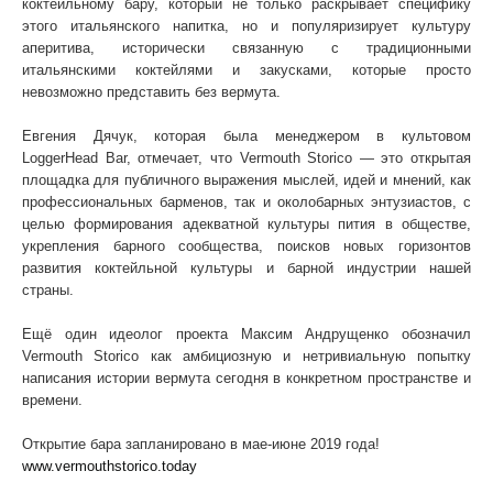
коктейльному бару, который не только раскрывает специфику
этого итальянского напитка, но и популяризирует культуру
аперитива, исторически связанную с традиционными
итальянскими коктейлями и закусками, которые просто
невозможно представить без вермута.
Евгения Дячук, которая была менеджером в культовом
LoggerHead Bar, отмечает, что Vermouth Storico — это открытая
площадка для публичного выражения мыслей, идей и мнений, как
профессиональных барменов, так и околобарных энтузиастов, с
целью формирования адекватной культуры пития в обществе,
укрепления барного сообщества, поисков новых горизонтов
развития коктейльной культуры и барной индустрии нашей
страны.
Ещё один идеолог проекта Максим Андрущенко обозначил
Vermouth Storico как амбициозную и нетривиальную попытку
написания истории вермута сегодня в конкретном пространстве и
времени.
Открытие бара запланировано в мае-июне 2019 года!
www.vermouthstorico.today