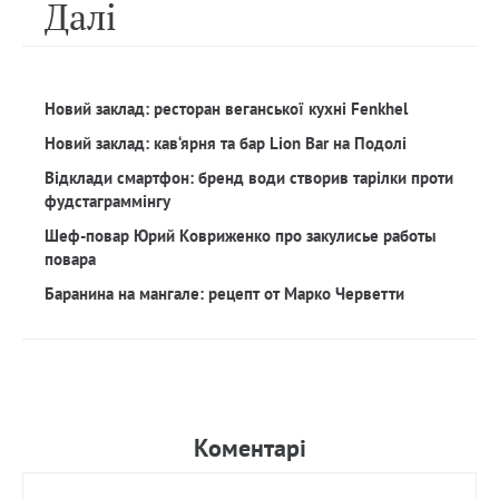
Далi
Новий заклад: ресторан веганської кухні Fenkhel
Новий заклад: кав‘ярня та бар Lion Bar на Подолі
Відклади смартфон: бренд води створив тарілки проти
фудстаграммінгу
Шеф-повар Юрий Ковриженко про закулисье работы
повара
Баранина на мангале: рецепт от Марко Черветти
Коментарi