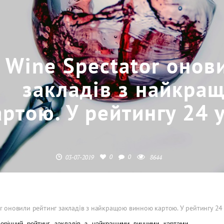
Wine Spectator онов
закладів з найкра
артою. У рейтингу 24 
0
0
03-07-2019
8644
or оновили рейтинг закладів з найкращою винною картою. У рейтингу 24
орічний рейтинг закладів з найкращими винними картами.