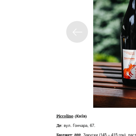
Piccolino
(Київ)
: вул. Гончара, 67.
Де
: ₴₴₴. Закуски (145 – 415 грн), паст
Бюджет