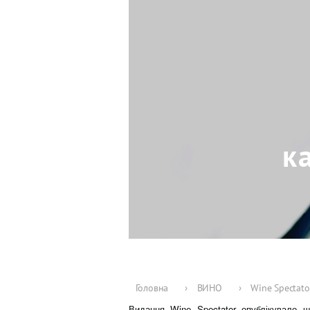
к
Головна
›
ВИНО
›
Wine Spectat
Видання Wine Spectator опублікувало щ