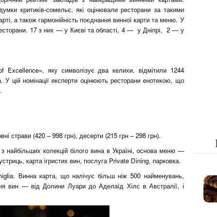
думки критиків-сомельє, які оцінювали ресторани за такими
арті, а також гармонійність поєднання винної карти та меню. У
есторани. 17 з них — у Києві та області, 4 — у Дніпрі, 2 — у
f Excellence», яку символізує два келихи, відмітили 1244
. У цій номінації експерти оцінюють ресторани енотекою, що
ь.
овні страви (420 – 998 грн), десерти (215 грн – 298 грн).
а з найбільших колекцій білого вина в Україні, основа меню —
устриць, карта ігристих вин, послуга Private Dining, парковка.
glia. Винна карта, що налічує більш ніж 500 найменувань,
ня вин — від Долини Луари до Аделаїд Хілс в Австралії, і