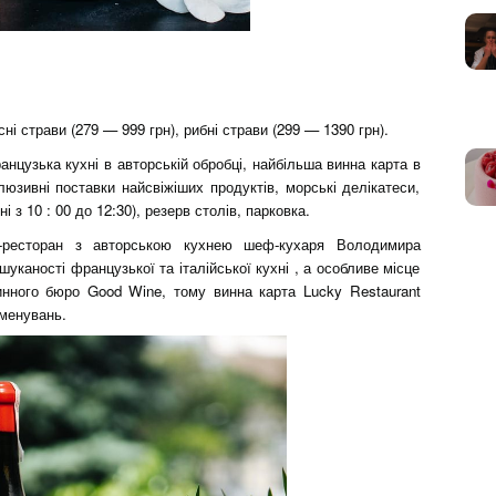
сні страви (279 — 999 грн), рибні страви (299 — 1390 грн).
анцузька кухні в авторській обробці, найбільша винна карта в
люзивні поставки найсвіжіших продуктів, морські делікатеси,
і з 10 : 00 до 12:30), резерв столів, парковка.
м-ресторан з авторською кухнею шеф-кухаря Володимира
уканості французької та італійської кухні , а особливе місце
нного бюро Good Wine, тому винна карта Lucky Restaurant
йменувань.