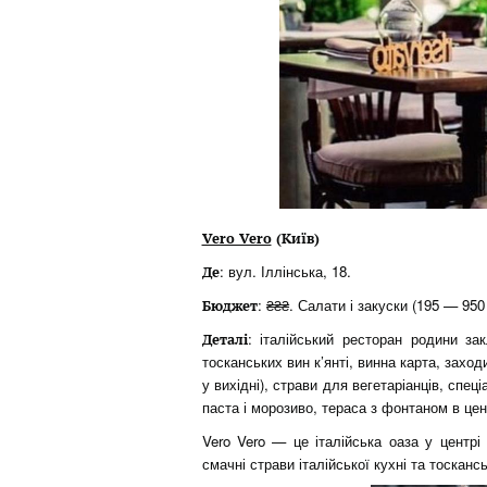
Vero Vero
(Київ)
: вул. Іллінська, 18.
Де
: ₴₴₴. Салати і закуски (195 — 950 
Бюджет
: італійський ресторан родини за
Деталі
тосканських вин к’янті, винна карта, заход
у вихідні), страви для вегетаріанців, сп
паста і морозиво, тераса з фонтаном в цен
Vero Vero — це італійська оаза у центрі
смачні страви італійської кухні та тоскансь