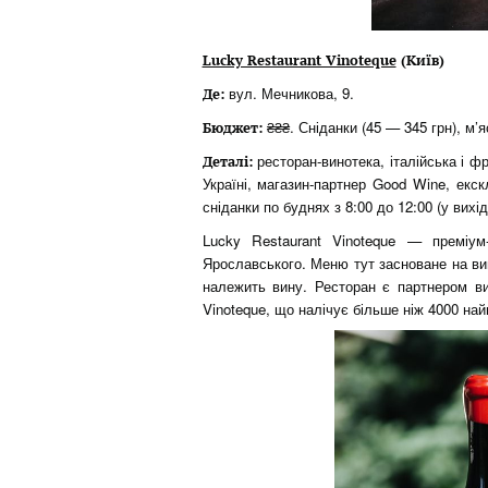
Lucky Restaurant Vinoteque
(Київ)
вул. Мечникова, 9.
Де:
₴₴₴. Сніданки (45 — 345 грн), м’я
Бюджет:
ресторан-винотека, італійська і фр
Деталі:
Україні, магазин-партнер Good Wine, екск
сніданки по буднях з 8:00 до 12:00 (у вихідн
Lucky Restaurant Vinoteque — преміу
Ярославського. Меню тут засноване на виш
належить вину. Ресторан є партнером ви
Vinoteque, що налічує більше ніж 4000 на