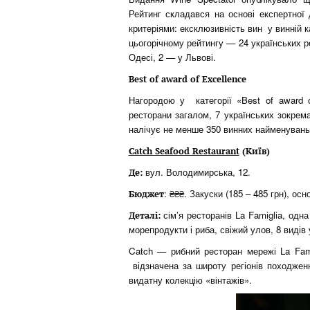
Рейтинг складався на основі експертної 
критеріями: ексклюзивність вин у винній к
цьогорічному рейтингу — 24 українських р
Одесі, 2 — у Львові.
Best of award of Excellence
Нагородою у категорії «Best of award o
ресторани загалом, 7 українських зокрема
налічує не менше 350 винних найменуван
Catch Seafood Restaurant
(Київ)
вул. Володимирська, 12.
Де:
: ₴₴₴. Закуски (185 – 485 грн), осн
Бюджет
сім’я ресторанів La Famiglia, одн
Деталі:
морепродукти і риба, свіжий улов, 8 видів 
Catch — рибний ресторан мережі La Fami
відзначена за широту регіонів походжен
видатну колекцію «вінтажів».