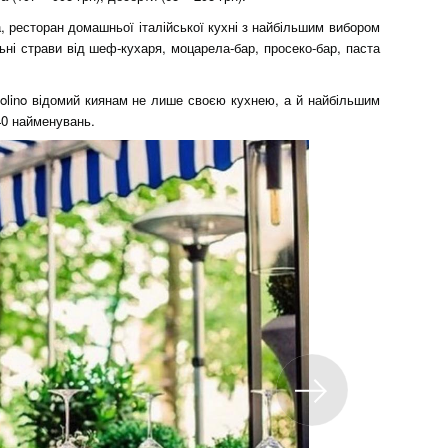
ia, ресторан домашньої італійської кухні з найбільшим вибором
льні страви від шеф-кухаря, моцарела-бар, просеко-бар, паста
colino відомий киянам не лише своєю кухнею, а й найбільшим
40 найменувань.