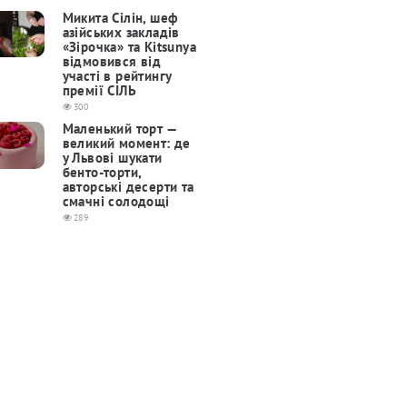
Микита Сілін, шеф
азійських закладів
«Зірочка» та Kitsunya
відмовився від
участі в рейтингу
премії СІЛЬ
300
Маленький торт —
великий момент: де
у Львові шукати
бенто-торти,
авторські десерти та
смачні солодощі
289