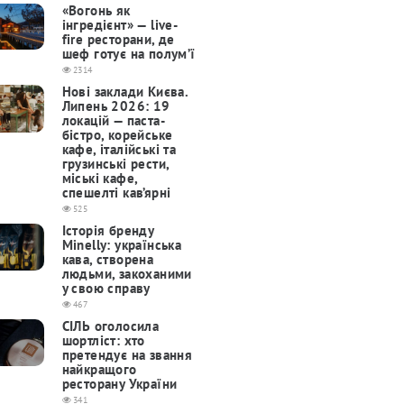
«Вогонь як
інгредієнт» — live-
fire ресторани, де
шеф готує на полум’ї
2314
Нові заклади Києва.
Липень 2026: 19
локацій — паста-
бістро, корейське
кафе, італійські та
грузинські рести,
міські кафе,
спешелті кав’ярні
525
Історія бренду
Minelly: українська
кава, створена
людьми, закоханими
у свою справу
467
СІЛЬ оголосила
шортліст: хто
претендує на звання
найкращого
ресторану України
341