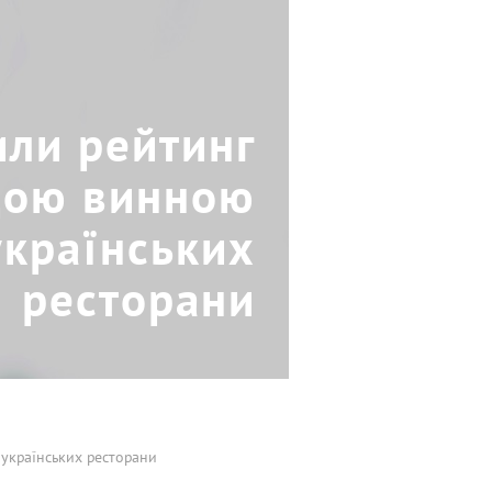
или рейтинг
щою винною
українських
ресторани
 українських ресторани