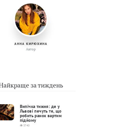
АННА КИРЮХИНА
Автор
Найкраще за тиждень
Випічка тижня: де у
Львові печуть те, що
робить ранок вартим
підйому
3740