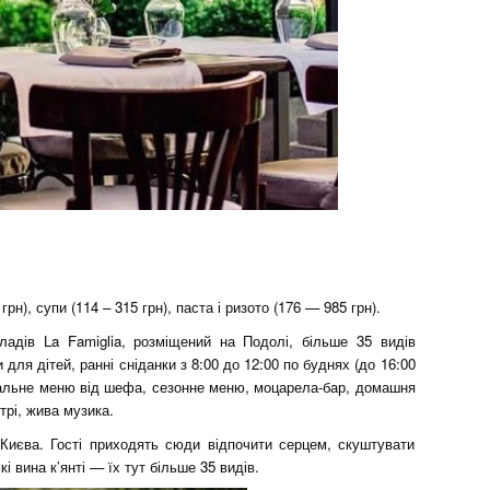
грн), супи (114 – 315 грн), паста і ризото (176 — 985 грн).
кладів La Famiglia, розміщений на Подолі, більше 35 видів
и для дітей, ранні сніданки з 8:00 до 12:00 по буднях (до 16:00
еціальне меню від шефа, сезонне меню, моцарела-бар, домашня
трі, жива музика.
 Києва. Гості приходять сюди відпочити серцем, скуштувати
кі вина к’янті — їх тут більше 35 видів.