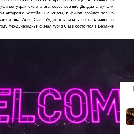
луфинал украинского этапа соревнований. Двадцать лучших
ои авторские коктейльные миксы, в финал пройдёт только
кого этапа World Class будет отстаивать честь страны на
 году международный финал World Class состоится в Берлине