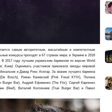
итается самым авторитетным, масштабным и компетентным
ные конкурсы проходят в 67 странах мира; в Украине в 2018
з. В 2017 году лучшим украинским барменом по версии World
ar
, Киев).
Оценивать участников приезжали звезды мировой
Михальчик и Давид Риос Агилар. За звание лучшего бармена
(De Bosch
),
Роман Каневский (Pink Freud KYIV), Полина
e Burger Bar), Андрей Ефименко (The Fitz), Сергей Карпенко
ин (Reef), Виталий Колпачиев (True Burger Bar) и Павел