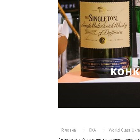
конк
Головна
›
ЇЖА
›
World Class Ukr
Авторитетный конкурс на звание лучшего