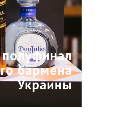
: полуфинал
его бармена
Украины