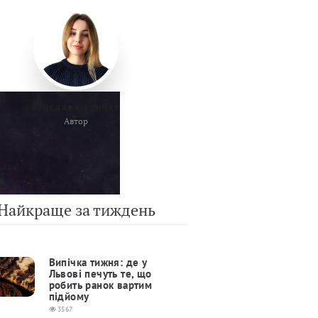
ЯРОСЛАВА ГОНЧАР
Автор
Найкраще за тиждень
Випічка тижня: де у
Львові печуть те, що
робить ранок вартим
підйому
3567