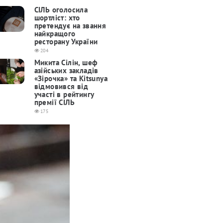
СІЛЬ оголосила
шортліст: хто
претендує на звання
найкращого
ресторану України
204
Микита Сілін, шеф
азійських закладів
«Зірочка» та Kitsunya
відмовився від
участі в рейтингу
премії СІЛЬ
175