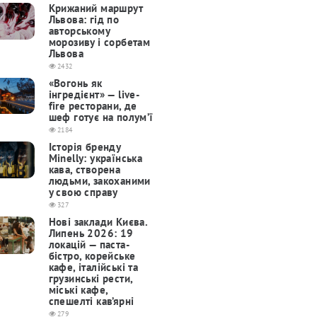
Крижаний маршрут
Львова: гід по
авторському
морозиву і сорбетам
Львова
2432
«Вогонь як
інгредієнт» — live-
fire ресторани, де
шеф готує на полум’ї
2184
Історія бренду
Minelly: українська
кава, створена
людьми, закоханими
у свою справу
327
Нові заклади Києва.
Липень 2026: 19
локацій — паста-
бістро, корейське
кафе, італійські та
грузинські рести,
міські кафе,
спешелті кав’ярні
279