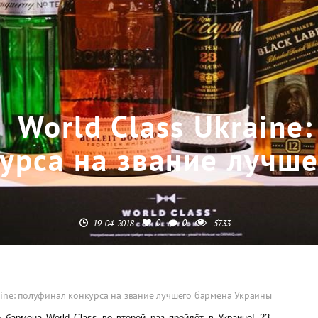
World Class Ukraine
урса на звание лучш
0
0
19-04-2018
5733
aine: полуфинал конкурса на звание лучшего бармена Украины
 бармена World Class во второй раз пройдёт в Украине! 23