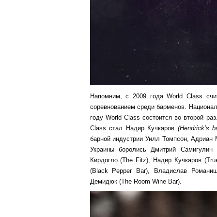
Напомним, с 2009 года World Class сч
соревнованием среди барменов. Националь
году World Class состоится во второй ра
Class стал Надир Кучкаров
(
Hendrick
’
s
b
барной индустрии Уилл Томпсон, Адриан 
Украины боролись Дмитрий Самигулин 
Кирдогло (The Fitz), Надир Кучкаров (Tru
(Black Pepper Bar), Владислав Романиш
Демидюк (The Room Wine Bar).