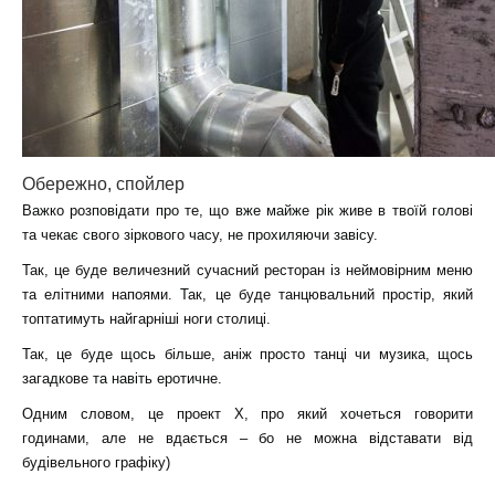
Обережно, спойлер
Важко розповідати про те, що вже майже рік живе в твоїй голові
та чекає свого зіркового часу, не прохиляючи завісу.
Так, це буде величезний сучасний ресторан із неймовірним меню
та елітними напоями. Так, це буде танцювальний простір, який
топтатимуть найгарніші ноги столиці.
Так, це буде щось більше, аніж просто танці чи музика, щось
загадкове та навіть еротичне.
Одним словом, це проект X, про який хочеться говорити
годинами, але не вдається – бо не можна відставати від
будівельного графіку)