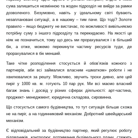
сума залишиться незмінною та жоден підрозділ не вийде за рамки
дозволеного. Безумовно, навіть у ідеальному світі бувають
незаплановані ситуації, а в нашому – тим паче. Що тоді? Золоте
правило – якщо бюджету не вистачає, по можливості вивільняємо
потрібну суму з іншого підрозділу та перекидаємо. На якості це
ніяк не позначиться, тому що десь ми прорахувалися і в більший
бік, а отже, можемо перекинути частину ресурсів туди, де
прорахувалися в бік менший.
Таке чітке розподілення стосується й обов’язків кожного з
партнерів, аби всі займалися власним «шматком» роботи і не
хвилювалися за решту. Можливо, звучить трохи дивно, але цей
пиріг у 1000 кв. м.
готують 10 пар рук. Ми всі маємо власний
багаж знань і досвід у різних сферах діяльності: арт-частина,
проджект- менеджмент, юридична складова, сировинна.
Що стосується самого будівництва, то тут ситуація більше схожа
не на пиріг, а на годинниковий механізм. Добротний швейцарський
механізм.
Є відповідальний за будівництво партнер, який регулює роботу
підрядників, контролює дотримання будівельного плану, стежить