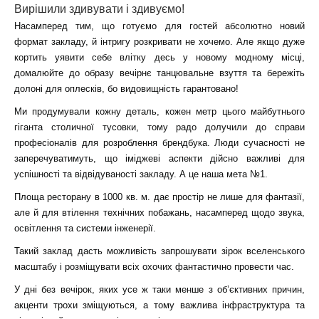
Вирішили здивувати і здивуємо!
Насамперед тим, що готуємо для гостей абсолютно новий
формат закладу, й інтригу розкривати не хочемо. Але якщо дуже
кортить уявити себе влітку десь у новому модному місці,
домалюйте до образу вечірнє танцювальне взуття та бережіть
долоні для оплесків, бо видовищність гарантовано!
Ми продумували кожну деталь, кожен метр цього майбутнього
гіганта столичної тусовки, тому радо долучили до справи
професіоналів для розроблення брендбука. Люди сучасності не
заперечуватимуть, що іміджеві аспекти дійсно важливі для
успішності та відвідуваності закладу. А це наша мета №1.
Площа ресторану в 1000 кв. м.
дає простір не лише для фантазії,
але й для втілення технічних побажань, насамперед щодо звука,
освітлення та системи інженерії.
Такий заклад дасть можливість запрошувати зірок вселенського
масштабу і розміщувати всіх охочих фантастично провести час.
У дні без вечірок, яких усе ж таки менше з об’єктивних причин,
акценти трохи зміщуються, а тому важлива інфраструктура та