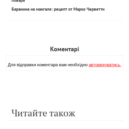
повара
Баранина на мангале: рецепт от Марко Черветти
Коментарi
Для вiдправки коментара вам необхiдно
авторизуватись.
Читайте також