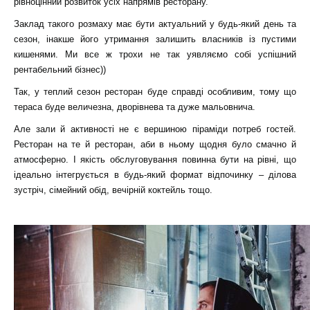
рівноцінний розвиток усіх напрямів ресторану.
Заклад такого розмаху має бути актуальний у будь-який день та
сезон, інакше його утримання залишить власників із пустими
кишенями. Ми все ж трохи не так уявляємо собі успішний
рентабельний бізнес))
Так, у теплий сезон ресторан буде справді особливим, тому що
тераса буде величезна, дворівнева та дуже мальовнича.
Але зали й активності не є вершиною піраміди потреб гостей.
Ресторан на те й ресторан, аби в ньому щодня було смачно й
атмосферно. І якість обслуговування повинна бути на рівні, що
ідеально інтегрується в будь-який формат відпочинку – ділова
зустріч, сімейний обід, вечірній коктейль тощо.