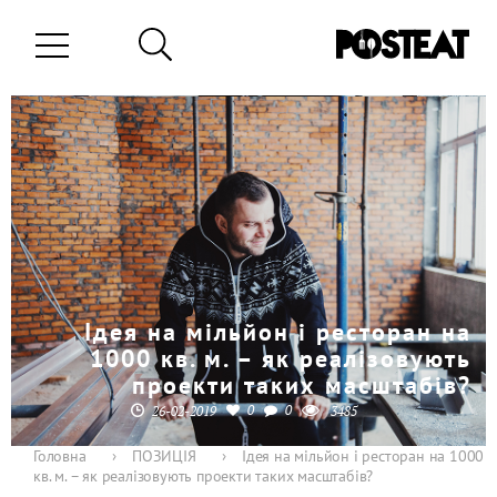
Ідея на мільйон і ресторан на
1000 кв. м. – як реалізовують
проекти таких масштабів?
0
0
26-02-2019
3485
Головна
›
ПОЗИЦІЯ
›
Ідея на мільйон і ресторан на 1000
кв. м. – як реалізовують проекти таких масштабів?