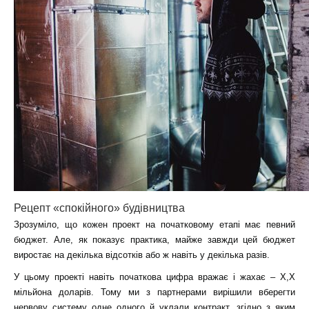
Рецепт «спокійного» будівництва
Зрозуміло, що кожен проект на початковому етапі має певний
бюджет. Але, як показує практика, майже завжди цей бюджет
виростає на декілька відсотків або ж навіть у декілька разів.
У цьому проекті навіть початкова цифра вражає і жахає – X,X
мільйона доларів. Тому ми з партнерами вирішили вберегти
нервову систему одне одного й уклали контракт, згідно з яким