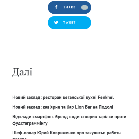
SHARE
TWEET
Далi
Новий заклад: ресторан веганської кухні Fenkhel
Новий заклад: кав‘ярня та бар Lion Bar на Подолі
Відклади смартфон: бренд води створив тарілки проти
фудстаграммінгу
Шеф-повар Юрий Ковриженко про закулисье работы