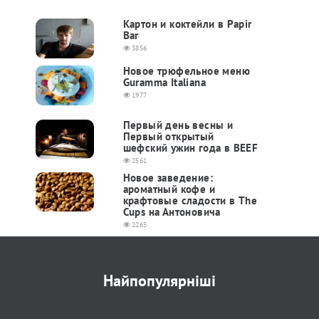
Картон и коктейли в Papir
Bar
3856
Новое трюфельное меню
Guramma Italiana
1977
Первый день весны и
Первый открытый
шефский ужин года в BEEF
2561
Новое заведение:
ароматный кофе и
крафтовые сладости в The
Cups на Антоновича
2265
Найпопулярніші