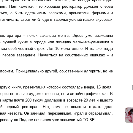
яем. Нам кажется, что хороший ресторатор должен сперва
ться, а быть одержимым запахами, ароматами, формами и
 отличать, стоит ли блюдо в тарелке усилий наших вкусовых
есторатора – поиск вакансии мечты. Здесь уже возможны
а лучшей кухне в городе или позицию мальчика-улыбашки в
там свой честный строк. Лет 10 желательно. И только тогда
 первое заведение. Научиться на собственных ошибках – и
горитм. Принципиально другой, собственный алгоритм, но не
ервую книгу, презентация которой состоялась вчера, 15 июля.
тория не только художественная, но и автобиографическая. В
 в карты почти 200 тысяч долларов в возрасте 20 лет и вместо
ой первый ресторан. Нет, ему не помогли отдать долг
ая невеста. Он занимал, перезанимал, играл и отрабатывал.
провалу на Подоле появился уже знаменитый TO BE.