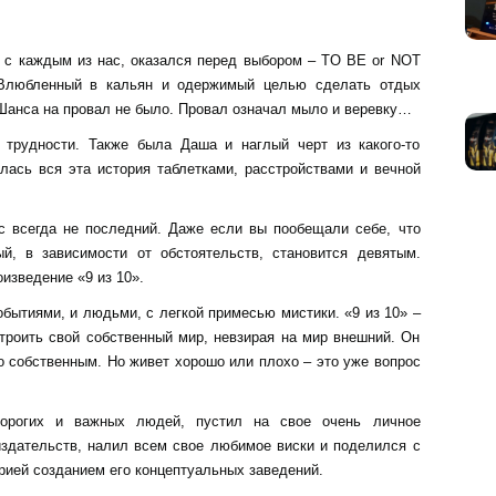
я с каждым из нас, оказался перед выбором – TO BE or NOT
Влюбленный в кальян и одержимый целью сделать отдых
 Шанса на провал не было. Провал означал мыло и веревку…
трудности. Также была Даша и наглый черт из какого-то
ась вся эта история таблетками, расстройствами и вечной
 всегда не последний. Даже если вы пообещали себе, что
й, в зависимости от обстоятельств, становится девятым.
изведение «9 из 10».
ытиями, и людьми, с легкой примесью мистики. «9 из 10» –
строить свой собственный мир, невзирая на мир внешний. Он
о собственным. Но живет хорошо или плохо – это уже вопрос
орогих и важных людей, пустил на свое очень личное
издательств, налил всем свое любимое виски и поделился с
орией созданием его концептуальных заведений.