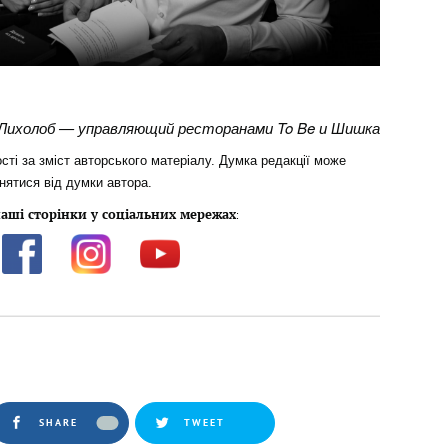
Лихолоб — управляющий ресторанами To Be и Шишка
сті за зміст авторського матеріалу. Думка редакції може
знятися від думки автора.
аші сторінки у соціальних мережах
:
SHARE
TWEET