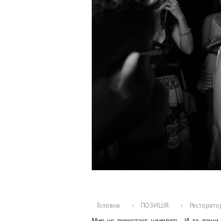
Головна
›
ПОЗИЦІЯ
›
Ресторато
Мир не перестает удивлять. И те вещи, 