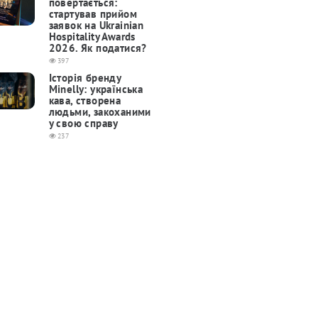
повертається:
cтартував прийом
заявок на Ukrainian
Hospitality Awards
2026. Як податися?
397
Історія бренду
Minelly: українська
кава, створена
людьми, закоханими
у свою справу
237