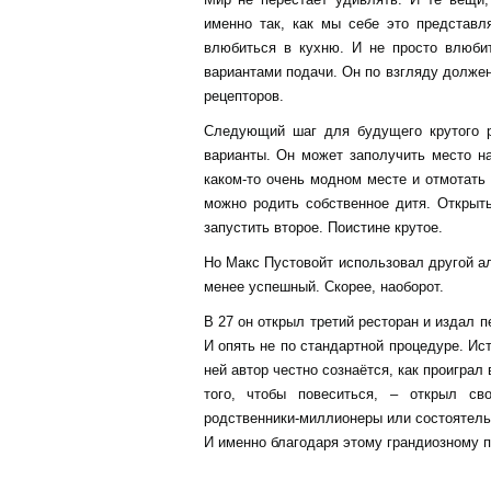
именно так, как мы себе это представл
влюбиться в кухню. И не просто влюби
вариантами подачи. Он по взгляду должен
рецепторов.
Следующий шаг для будущего крутого р
варианты. Он может заполучить место н
каком-то очень модном месте и отмотать 
можно родить собственное дитя. Открыть
запустить второе. Поистине крутое.
Но Макс Пустовойт использовал другой ал
менее успешный. Скорее, наоборот.
В 27 он открыл третий ресторан и издал п
И опять не по стандартной процедуре. Ис
ней автор честно сознаётся, как проиграл
того, чтобы повеситься, – открыл св
родственники-миллионеры или состоятельн
И именно благодаря этому грандиозному 