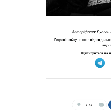
Автор/фото: Руслан 
Редакція сайту не несе відповідально
відрі
Підписуйтеся на н
LIKE
3