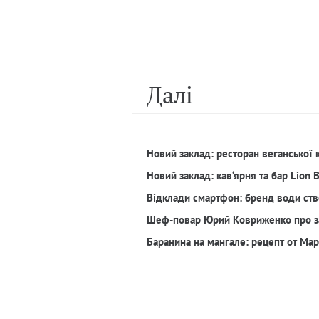
Далi
Новий заклад: ресторан веганської 
Новий заклад: кав‘ярня та бар Lion 
Відклади смартфон: бренд води ств
Шеф-повар Юрий Ковриженко про з
Баранина на мангале: рецепт от Ма