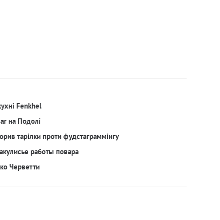
кухні Fenkhel
Bar на Подолі
орив тарілки проти фудстаграммінгу
акулисье работы повара
рко Черветти