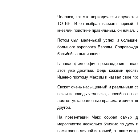
Человек, как это периодически случаетс
TO BE. И он выбрал вариант первый. 
киевлян поистине правильным, он начал.
Потом был маленький успех и большие 
большого аэропорта Европы. Сопровождал
борьбой за выживание.
Главная философия произведения – шанс
этот уже десятый. Ведь каждый десяты
Именно поэтому Максим и назвал свое про
Сюжет очень насыщенный и реальными соб
некая исповедь человека, способного по
ломает установленные правила и живет п
другой.
На презентации Макс собрал самых д
мероприятие несколько близких по духу 
нами очень личной историей, а также ист