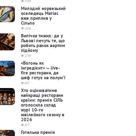
2360
Молодий норвезький
оселедець Матіас
вже приплив у
Сільпо
1806
Випічка тижня: де у
Львові печуть те, що
робить ранок вартим
підйому
1789
«Вогонь як
інгредієнт» — live-
fire ресторани, де
шеф готує на полум’ї
697
Хто оцінюватиме
найкращі ресторани
країни: премія СІЛЬ
оголосила склад
журі 10-го
ювілейного сезону в
2026
477
Готельна премія