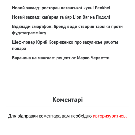
Новий заклад: ресторан веганської кухні Fenkhel
Новий заклад: кав‘ярня та бар Lion Bar на Подолі
Відклади смартфон: бренд води створив тарілки проти
фудстаграммінгу
Шеф-повар Юрий Ковриженко про закулисье работы
повара
Баранина на мангале: рецепт от Марко Черветти
Коментарi
Для вiдправки коментара вам необхiдно
авторизуватись.