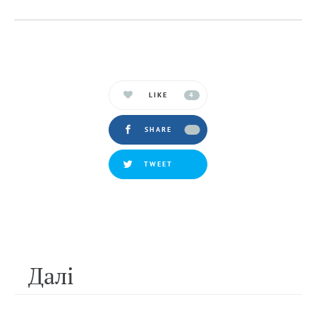
LIKE
4
SHARE
TWEET
Далi