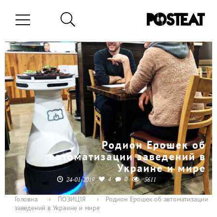
Родион Ерошек об
автоматизации заведений в
Украине и мире
4
0
24-01-2019
5611
Головна
›
ПОЗИЦІЯ
›
Родион Ерошек об автоматизации
заведений в Украине и мире