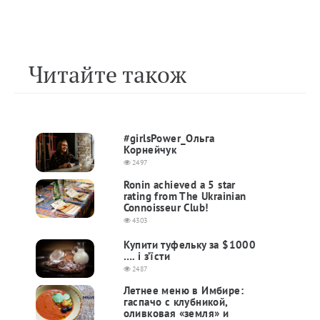
Читайте також
#girlsPower_Ольга
Корнейчук
2497
Ronin achieved a 5 star
rating from The Ukrainian
Connoisseur Club!
4303
Купити туфельку за $1000
…. і з’їсти
2487
Летнее меню в Имбире:
гаспачо с клубникой,
оливковая «земля» и