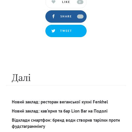
LIKE
0
SHARE
TWEET
Далi
Новий заклад: ресторан веганської кухні Fenkhel
Новий заклад: кав‘ярня та бар Lion Bar на Подолі
Відклади смартфон: бренд води створив тарілки проти
фудстаграммінгу