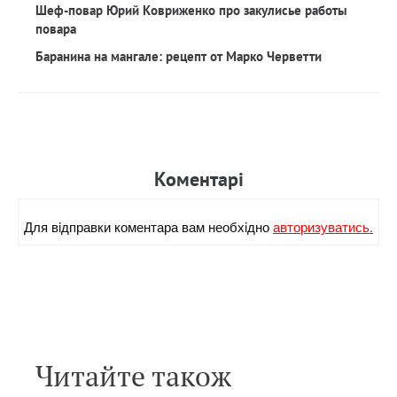
Шеф-повар Юрий Ковриженко про закулисье работы
повара
Баранина на мангале: рецепт от Марко Черветти
Коментарi
Для вiдправки коментара вам необхiдно
авторизуватись.
Читайте також