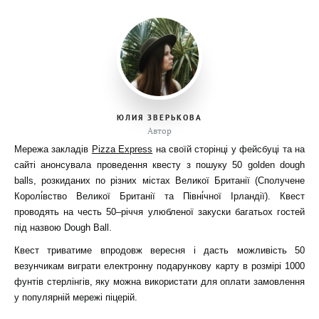
ЮЛИЯ ЗВЕРЬКОВА
Автор
Мережа закладів
Pizza Express
на своїй сторінці у фейсбуці та на
сайті анонсувала проведення квесту з пошуку 50 golden dough
balls, розкиданих по різних містах Великої Британії (Сполучене
Королі́вство Великої Британії та Півні́чної Ірландії). Квест
проводять на честь 50–річчя улюбленої закуски багатьох гостей
під назвою Dough Ball.
Квест триватиме впродовж вересня і дасть можливість 50
везунчикам виграти електронну подарункову карту в розмірі 1000
фунтів стерлінгів, яку можна використати для оплати замовлення
у популярній мережі піцерій.