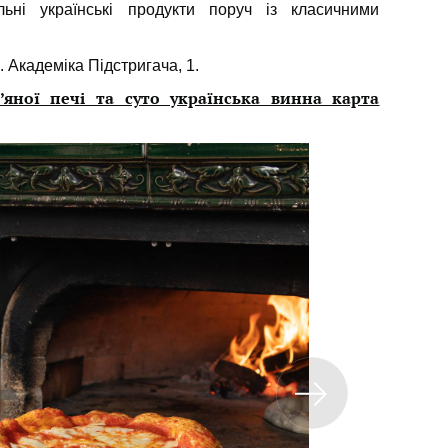
льні українські продукти поруч із класичними
. Академіка Підстригача, 1.
’яної печі та суто українська винна карта