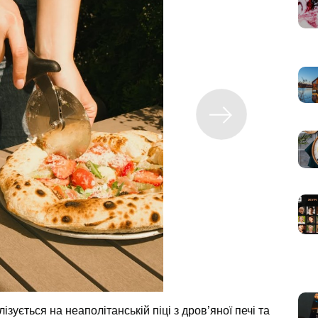
лізується на неаполітанській піці з дров’яної печі та