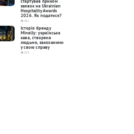
cтартував прийом
заявок на Ukrainian
Hospitality Awards
2026. Як податися?
451
Історія бренду
Minelly: українська
кава, створена
людьми, закоханими
у свою справу
315