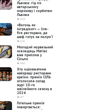
Львова: гід по
авторському
морозиву і сорбетам
Львова
2419
«Вогонь як
інгредієнт» — live-
fire ресторани, де
шеф готує на полум’ї
2161
Молодий норвезький
оселедець Матіас
вже приплив у
Сільпо
1862
Хто оцінюватиме
найкращі ресторани
країни: премія СІЛЬ
оголосила склад
журі 10-го
ювілейного сезону в
2026
537
Готельна премія
повертається: