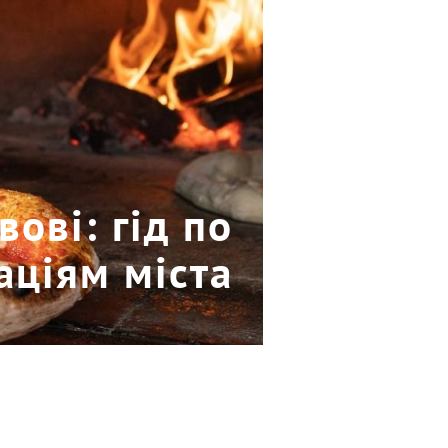
вові: гід по
аціям міста