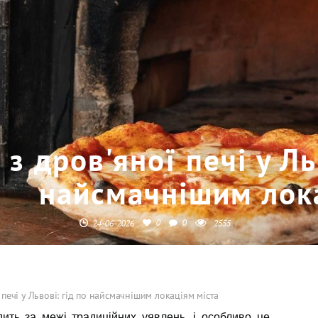
 з дров'яної печі у Ль
найсмачнішим лок
0
0
24-06-2026
2555
 печі у Львові: гід по найсмачнішим локаціям міста
дить за межі традиційних уявлень, і особливо це