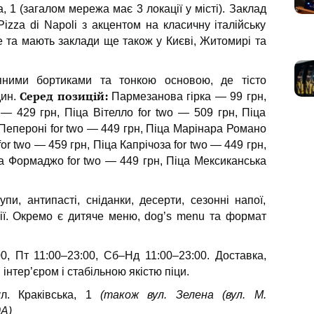
, 1 (загалом мережа має 3 локації у місті). Заклад
izza di Napoli з акцентом на класичну італійську
 та мають заклади ще також у Києві, Житомирі та
яними бортиками та тонкою основою, де тісто
Серед позицій:
дин.
Пармезанова гірка — 99 грн,
 — 429 грн, Піца Вітелло for two — 509 грн, Піца
 Пепероні for two — 449 грн, Піца Марінара Романо
or two — 459 грн, Піца Капрічоза for two — 449 грн,
ца Формаджо for two — 449 грн, Піца Мексиканська
пи, антипасті, сніданки, десерти, сезонні напої,
ції. Окремо є дитяче меню, dog’s menu та формат
0, Пт 11:00–23:00, Сб–Нд 11:00–23:00. Доставка,
інтер’єром і стабільною якістю піци.
л. Краківська, 1
(також вул. Зелена (вул. М.
0А)