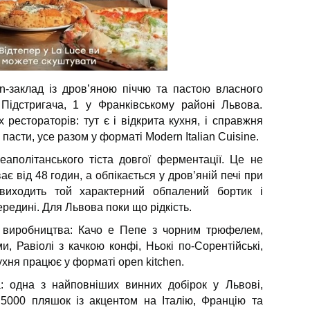
an-заклад із дров’яною піччю та пастою власного
Підстригача, 1 у Франківському районі Львова.
рестораторів: тут є і відкрита кухня, і справжня
пасти, усе разом у форматі Modern Italian Cuisine.
еаполітанського тіста довгої ферментації. Це не
ає від 48 годин, а обпікається у дров’яній печі при
 виходить той характерний обпалений бортик і
редині. Для Львова поки що рідкість.
о виробництва: Качо е Пепе з чорним трюфелем,
, Равіолі з качкою конфі, Ньокі по-Сорентійські,
ухня працює у форматі open kitchen.
: одна з найповніших винних добірок у Львові,
 5000 пляшок із акцентом на Італію, Францію та