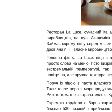
Ресторан La Luce, сучасний Itali
виробництва, на вул. Академіка 
Займає окрему нішу серед міських 
дров’яна піч, і власне виробництво 
Головна фішка La Luce: піца з н
просто слова на меню: тісто визрів
екстремальній температурі, так
повітряна, але пружна текстура все
Поруч із піцою є паста власног
Тальятелле неро з морепродуктами
Ризото томатне зі страчателлою. К
Окремою гордістю є барна карта
близько 530 позицій і приблизно