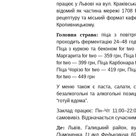
працює у Львові на вул. Краківська
відомий як частина мережі 1708 P
рецептуру та міський формат кафе
Кропивницькому.
Головна страва:
піца з повітр
проходить ферментацію 24–48 го
Піца з куркою та беконом for two
Маргарита for two — 359 грн, Піца
for two — 399 грн, Піца Карбонара f
Піца Чорізо for two — 419 грн, Пі
for two — 449 грн
У меню також є паста, салати, су
безалкогольні та алкогольні пози
“готуй вдома”.
Заклад працює: Пн–Чт 11:00–22:0
самовивіз. Відзначається сучасним 
Де:
Львів, Галицький район, ву
Пимоненка, 1); вул. Федьковича, 6