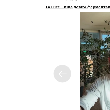
La Luce – піца довгої ферментац