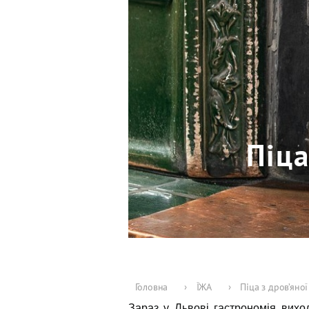
Піца
Головна
›
ЇЖА
›
Піца з дров’яної
Зараз у Львові гастрономія вихо