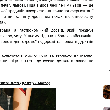
 печі у Львові. Піца з дров’яної печі у Львові — це
ької традиції: використання тривалої ферментації
ти та випікання у дров’яних печах, що створює ту
мак.
рава, а гастрономічний досвід, який поєднує
ть продукту. У цьому гіді ми зібрали найсмачніші
риводом для окремої подорожі та нових відкриттів
 конкурують якістю тіста та технікою випікання,
ння піци в місті, де кожна деталь впливає на
в’яної печі (центр Львова)