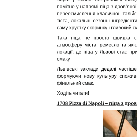
помітно у напрямі піца з дров’яної
переосмислення класичної італійс
тіста, локальні сезонні інгредієн
саму хрустку скоринку і глибокий с
Така піца не просто швидка ст
атмосферу міста, ремесло та якіс
локації, де піца у Львові стає п
смаку.
Львівські заклади дедалі частіше
формуючи нову культуру спожива
фінальний смак.
Ходіть читати!
1708 Pizza di Napoli – піца з дро