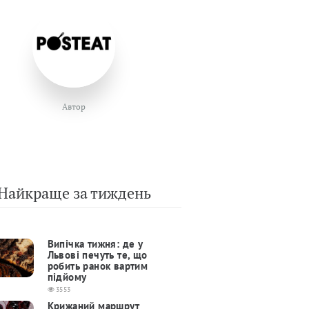
Автор
Найкраще за тиждень
Випічка тижня: де у
Львові печуть те, що
робить ранок вартим
підйому
3553
Крижаний маршрут