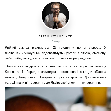
АРТЕМ КУЗЬМЕНЧУК
Автор
Рибний заклад відкриється 28 грудня у центрі Львова.
У
львівські
й
«Анчоусній» подаватимуть бургери з рибою, смажену
рибу, рибну юшку,
салати
та
інші
страви з морепродуктів.
«Анчоусна»
відкриється в центрів міста за адресою вулиця
Корнякта, 1.
Поряд з закладом розташовані заклади «Гасова
лямпа», Театр пива «Правда», «Корки та крихти». До Львівської
ратуші
пішки
п’ять хвилин, до Львівської опери — три хвилини.