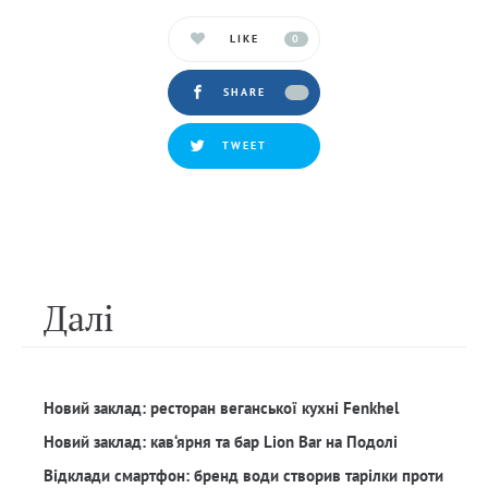
LIKE
0
SHARE
TWEET
Далi
Новий заклад: ресторан веганської кухні Fenkhel
Новий заклад: кав‘ярня та бар Lion Bar на Подолі
Відклади смартфон: бренд води створив тарілки проти