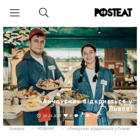
«Анчоусна» відкриється у
Львові
0
0
19-11-2019
2553
Головна
›
НОВИНИ
›
«Анчоусна» відкриється у Львові