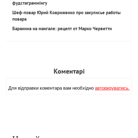
фудстаграммінгу
Шеф-повар Юрий Ковриженко про закулисье работы
повара
Баранина на мангале: рецепт от Марко Черветти
Коментарi
Для вiдправки коментара вам необхiдно
авторизуватись.