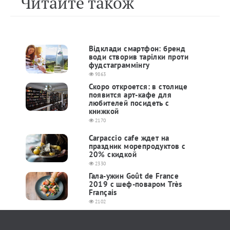
Читайте також
Відклади смартфон: бренд
води створив тарілки проти
фудстаграммінгу
9863
Скоро откроется: в столице
появится арт-кафе для
любителей посидеть с
книжкой
2170
Carpaccio cafe ждет на
праздник морепродуктов с
20% скидкой
2330
Гала-ужин Goût de France
2019 с шеф-поваром Très
Français
2102