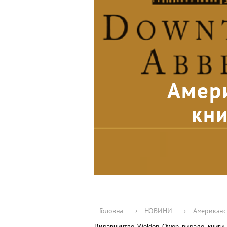
Амери
кни
Головна
›
НОВИНИ
›
Американсь
Видавництво Weldon Owen видало книги р