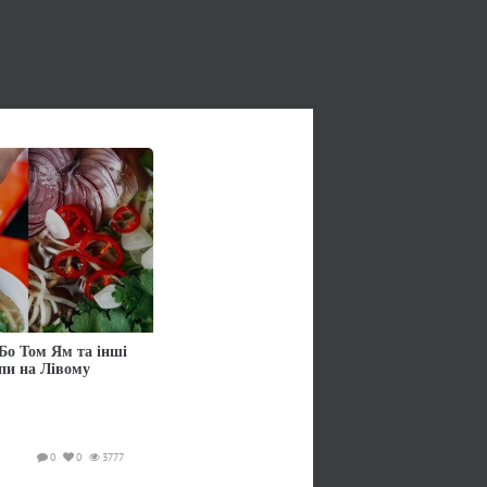
Бо Том Ям та інші
упи на Лівому
0
0
3777