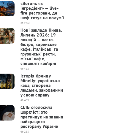
«Вогонь як
інгредієнт» — live-
fire ресторани, де
шеф готує на полум’ї
2260
Нові заклади Києва.
Липень 2026: 19
локацій — паста-
бістро, корейське
кафе, італійські та
грузинські рести,
міські кафе,
спешелті кав’ярні
412
Історія бренду
Minelly: українська
кава, створена
людьми, закоханими
у свою справу
409
СІЛЬ оголосила
шортліст: хто
претендує на звання
найкращого
ресторану України
283