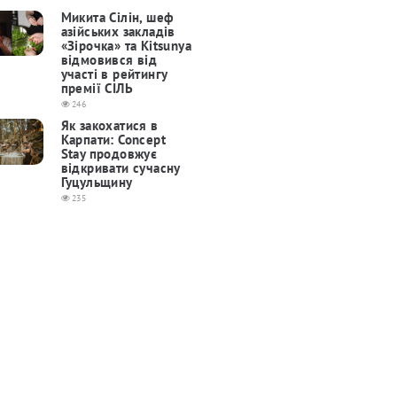
Микита Сілін, шеф
азійських закладів
«Зірочка» та Kitsunya
відмовився від
участі в рейтингу
премії СІЛЬ
246
Як закохатися в
Карпати: Concept
Stay продовжує
відкривати сучасну
Гуцульщину
235