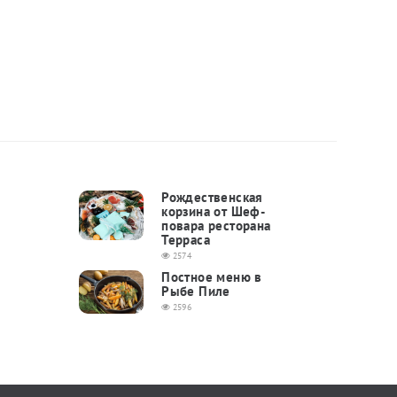
Рождественская
корзина от Шеф-
повара ресторана
Терраса
2574
Постное меню в
Рыбе Пиле
2596