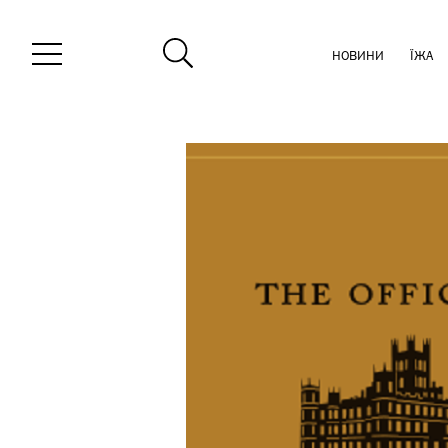
НОВИНИ
ЇЖА