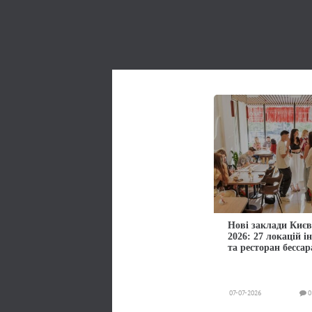
Нові заклади Києв
2026: 27 локацій і
та ресторан бессар
07-07-2026
0