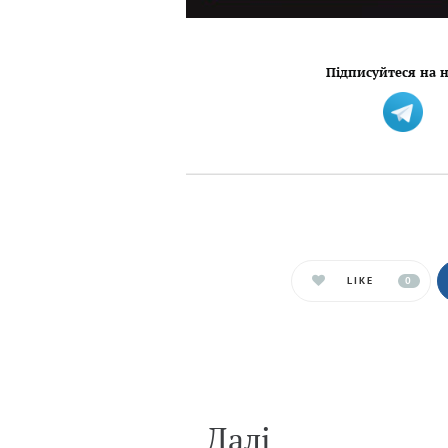
Підписуйтеся на н
LIKE
0
Далi