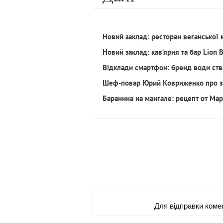
Новий заклад: ресторан веганської 
Новий заклад: кав‘ярня та бар Lion 
Відклади смартфон: бренд води ств
Шеф-повар Юрий Ковриженко про з
Баранина на мангале: рецепт от Ма
Для вiдправки коме