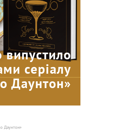
 випустило
ами серіалу
во Даунтон»
во Даунтон»