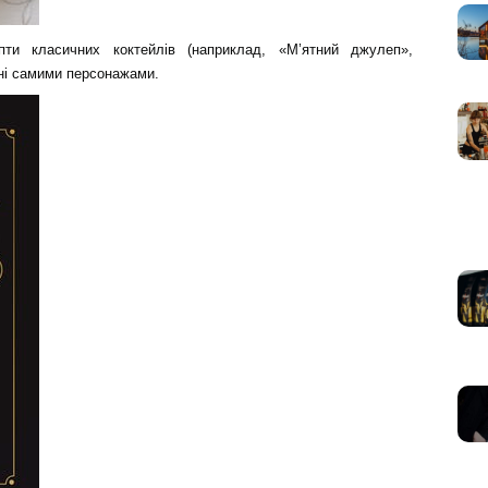
пти класичних коктейлів (наприклад, «М’ятний джулеп»,
нні самими персонажами.