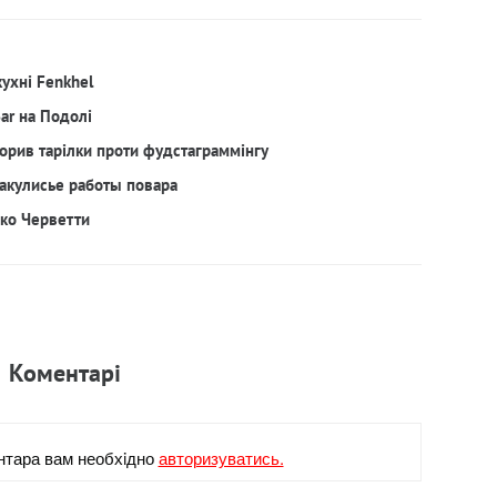
кухні Fenkhel
Bar на Подолі
орив тарілки проти фудстаграммінгу
акулисье работы повара
рко Черветти
Коментарi
нтара вам необхiдно
авторизуватись.