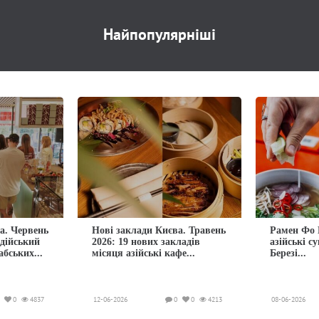
Найпопулярніші
а. Червень
Нові заклади Києва. Травень
Рамен Фо 
ндійський
2026: 19 нових закладів
азійські с
абських...
місяця азійські кафе...
Березі...
0
4837
12-06-2026
0
0
4213
08-06-2026