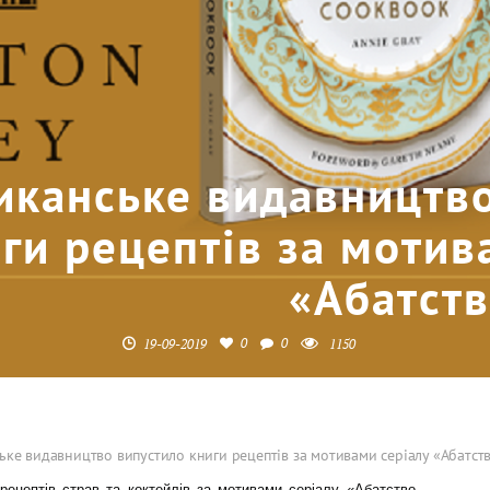
канське видавництво
ги рецептів за мотив
«Абатст
0
0
19-09-2019
1150
ке видавництво випустило книги рецептів за мотивами серіалу «Абатст
ецептів страв та коктейлів за мотивами серіалу «Абатство