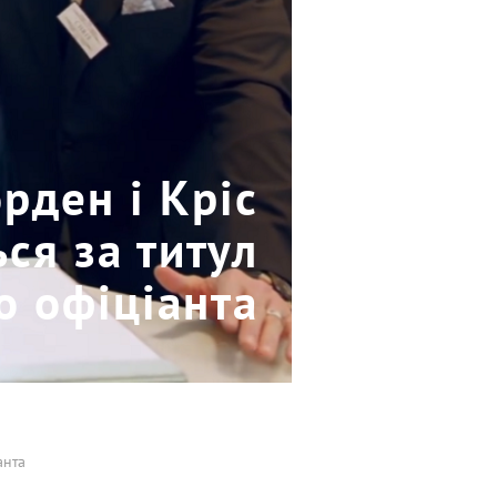
рден і Кріс
ся за титул
о офіціанта
анта