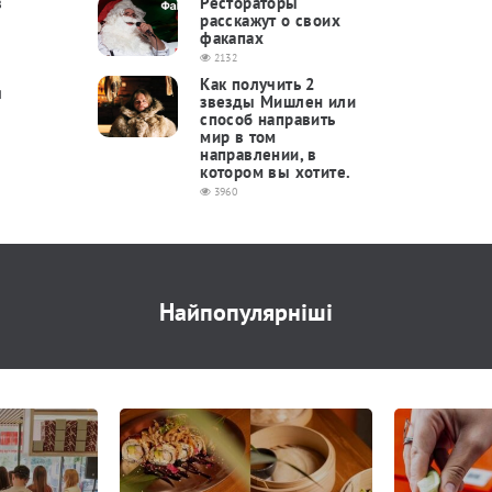
в
Рестораторы
расскажут о своих
факапах
2132
Как получить 2
я
звезды Мишлен или
способ направить
мир в том
направлении, в
котором вы хотите.
3960
Найпопулярніші