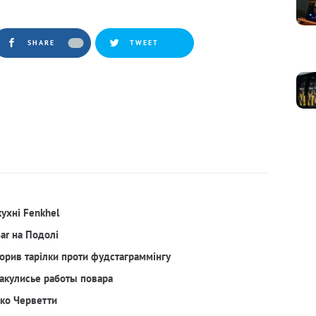
SHARE
TWEET
кухні Fenkhel
Bar на Подолі
орив тарілки проти фудстаграммінгу
акулисье работы повара
рко Черветти