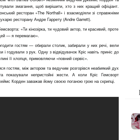
тували змагання, щоб вирішити, хто з них кращий офіціант.
нський ресторан «The Northall» і взаємодіяли зі справжніми
харю ресторану Андре Гаррету (Andre Garrett).
мсворта: «Ти кінозірка, ти чудовий актор, ти красивий, проте
дей — я перемагаю».
огодити гостям — обирали столик, забирали у них речі, вели
и і годували з рук. Одну з відвідувачок Кріс навіть приніс до
спині її хлопця, примовляючи «повний сервіс».
я гостям, між актором та ведучим розгорівся неабиякий дух
та показували непристойні жести. А коли Кріс Гемсворт
жеймс Корден заважав йому своєю поганою грою на скрипці.