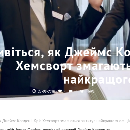
ивіться, як Джеймс Ко
Хемсворт змагають
найкращог
1
0
21-06-2019
1698
як Джеймс Корден і Кріс Хемсворт змагаються за титул найкращого офіці
Show with James Corden» незмінний ведучий Джеймс Корден та