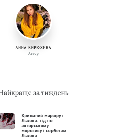
АННА КИРЮХИНА
Автор
Найкраще за тиждень
Крижаний маршрут
Львова: гід по
авторському
морозиву і сорбетам
Львова