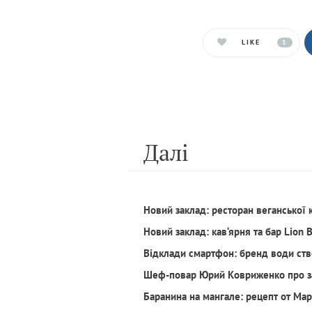
LIKE
1
Далi
Новий заклад: ресторан веганської 
Новий заклад: кав‘ярня та бар Lion 
Відклади смартфон: бренд води ств
Шеф-повар Юрий Ковриженко про з
Баранина на мангале: рецепт от Ма