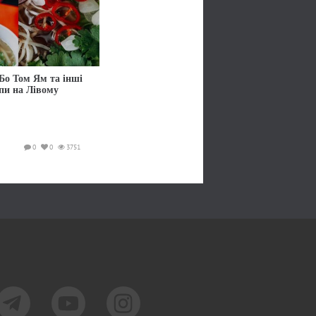
Бо Том Ям та інші
упи на Лівому
0
0
3751