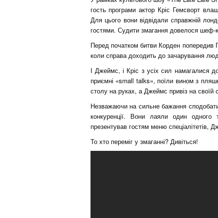
гость програми актор Кріс Гемсворт влаш
Для цього вони відвідали справжній лондо
гостями. Судити змагання довелося шеф-ку
Перед початком битви Корден попередив Ге
коли справа доходить до зачарування лю
І Джеймс, і Кріс з усіх сил намагалися д
приємні «small talks», поїли вином з пляшк
столу на руках, а Джеймс привіз на своїй 
Незважаючи на сильне бажання сподобатис
конкуренції. Вони лаяли один одного 
презентував гостям меню спеціалітетів, Д
То хто переміг у змаганні? Дивіться!