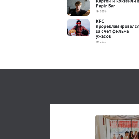
Картон и коктейли 
Papir Bar
3856
KFC
прорекламировалс
за счет фильма
ужасов
2517