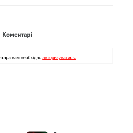
Коментарi
нтара вам необхiдно
авторизуватись.