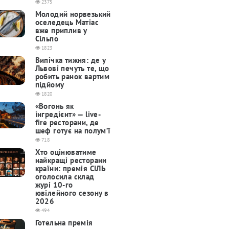
2375
Молодий норвезький
оселедець Матіас
вже приплив у
Сільпо
1823
Випічка тижня: де у
Львові печуть те, що
робить ранок вартим
підйому
1820
«Вогонь як
інгредієнт» — live-
fire ресторани, де
шеф готує на полум’ї
718
Хто оцінюватиме
найкращі ресторани
країни: премія СІЛЬ
оголосила склад
журі 10-го
ювілейного сезону в
2026
494
Готельна премія