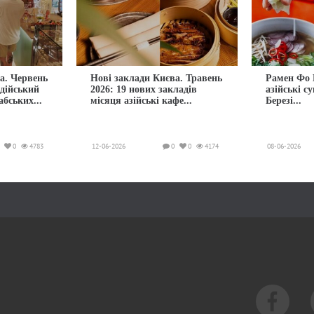
а. Червень
Нові заклади Києва. Травень
Рамен Фо 
ндійський
2026: 19 нових закладів
азійські с
абських...
місяця азійські кафе...
Березі...
0
4783
12-06-2026
0
0
4174
08-06-2026