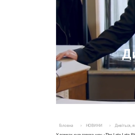
Д
Головна
›
НОВИНИ
›
Дивіться, 
У рамках культового шоу «The Late Late 