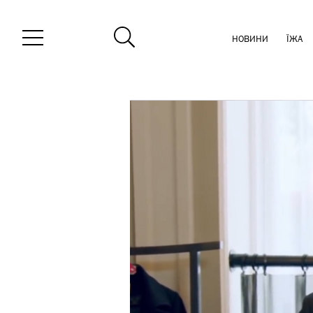
НОВИНИ
ЇЖА