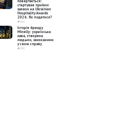
повертається:
cтартував прийом
заявок на Ukrainian
Hospitality Awards
2026. Як податися?
412
Історія бренду
Minelly: українська
кава, створена
людьми, закоханими
у свою справу
255