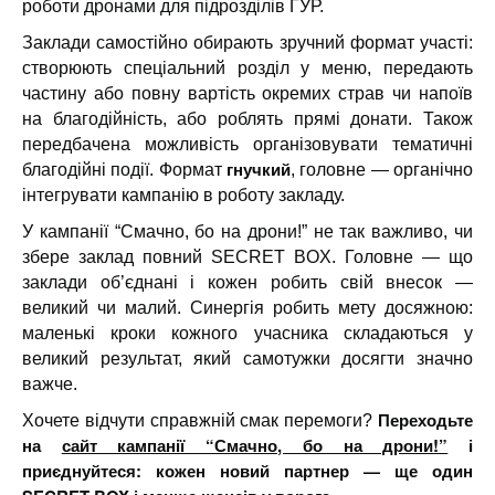
роботи дронами для підрозділів ГУР.
Заклади самостійно обирають зручний формат участі:
створюють спеціальний розділ у меню, передають
частину або повну вартість окремих страв чи напоїв
на благодійність, або роблять прямі донати. Також
передбачена можливість організовувати тематичні
гнучкий
благодійні події. Формат
, головне — органічно
інтегрувати кампанію в роботу закладу.
У кампанії “Смачно, бо на дрони!” не так важливо, чи
збере заклад повний SECRET BOX. Головне — що
заклади об’єднані і кожен робить свій внесок —
великий чи малий. Синергія робить мету досяжною:
маленькі кроки кожного учасника складаються у
великий результат, який самотужки досягти значно
важче.
Переходьте
Хочете відчути справжній смак перемоги?
на
сайт кампанії “Смачно, бо на дрони!”
і
приєднуйтеся: кожен новий партнер — ще один