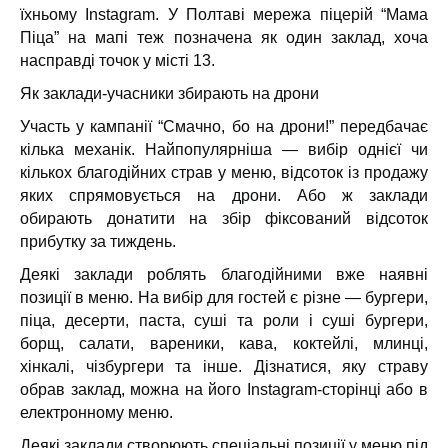
їхньому Instagram. У Полтаві мережа піцерій “Мама
Піца” на мапі теж позначена як один заклад, хоча
насправді точок у місті 13.
Як заклади-учасники збирають на дрони
Участь у кампанії “Смачно, бо на дрони!” передбачає
кілька механік. Найпопулярніша — вибір однієї чи
кількох благодійних страв у меню, відсоток із продажу
яких спрямовується на дрони. Або ж заклади
обирають донатити на збір фіксований відсоток
прибутку за тиждень.
Деякі заклади роблять благодійними вже наявні
позиції в меню. На вибір для гостей є різне — бургери,
піца, десерти, паста, суші та роли і суші бургери,
борщ, салати, вареники, кава, коктейлі, млинці,
хінкалі, чізбургери та інше. Дізнатися, яку страву
обрав заклад, можна на його Instagram-сторінці або в
електронному меню.
Деякі заклади створюють спеціальні позиції у меню під