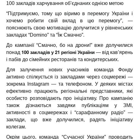
100 закладів харчування об’єднаних однією метою
“Підтримуємо, тому що віримо в перемогу України і
хочемо робити свій вклад в цю перемогу”, —
пояснюють свою мотивацію долучитися у рівненських
закладах “Domino” та “Їж Смачно”.
До кампанії “Смачно, бо на дрони!” вже долучилися
100 закладів у 21 регіоні України
понад
— від кав’ярень
і пабів до сімейних ресторанів та кондитерських.
Для залучення нових учасників команда Фонду
активно спілкується із закладами через соцмережі —
зокрема Instagram — та телефоном. У деяких містах
ефективно працюють регіональні представники, які
особисто розповідають про ініціативу. Про кампанію
також дізнаються завдяки публікаціям у ЗМІ,
активності в соцмережах і “сарафанному радіо” —
заклади, що вже долучилися, радять ініціативу
колегам.
Окрім цього, команда “Сучасної України” проводить