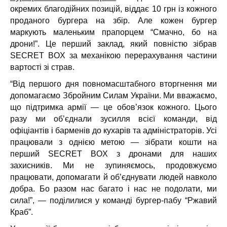
окремих благодійних позицій, віддає 10 грн із кожного
проданого бургера на збір. Але кожен бургер
маркують маленьким прапорцем “Смачно, бо на
дрони!”. Це перший заклад, який повністю зібрав
SECRET BOX за механікою перерахування частини
вартості зі страв.
“Від першого дня повномасштабного вторгнення ми
допомагаємо Збройним Силам України. Ми вважаємо,
що підтримка армії — це обов’язок кожного. Цього
разу ми об’єднали зусилля всієї команди, від
офіціантів і барменів до кухарів та адміністраторів. Усі
працювали з однією метою — зібрати кошти на
перший SECRET BOX з дронами для наших
захисників. Ми не зупиняємось, продовжуємо
працювати, допомагати й об’єднувати людей навколо
добра. Бо разом нас багато і нас не подолати, ми
сила!”, — поділилися у команді бургер-пабу “Ржавий
Краб”.