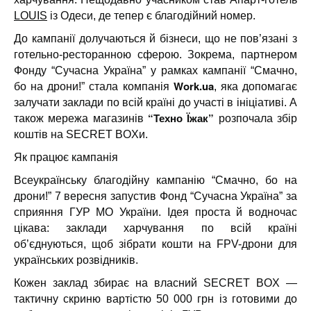
LOUIS
із Одеси, де тепер є благодійний номер.
До кампанії долучаються й бізнеси, що не пов’язані з
готельно-ресторанною сферою. Зокрема, партнером
Фонду “Сучасна Україна” у рамках кампанії “Смачно,
Work.ua
бо на дрони!” стала компанія
, яка допомагає
залучати заклади по всій країні до участі в ініціативі. А
“Техно Їжак”
також мережа магазинів
розпочала збір
коштів на SECRET BOXи.
Як працює кампанія
Всеукраїнську благодійну кампанію “Смачно, бо на
дрони!” 7 вересня запустив Фонд “Сучасна Україна” за
сприяння ГУР МО України. Ідея проста й водночас
цікава: заклади харчування по всій країні
об’єднуються, щоб зібрати кошти на FPV-дрони для
українських розвідників.
Кожен заклад збирає на власний SECRET BOX —
тактичну скриню вартістю 50 000 грн із готовими до