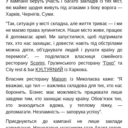
У кампанії беруть участь і багато закладів із тих міст,
які майже щодня живуть під атаками з боку ворога —
Харків, Чернігів, Суми.
“Так, ситуація у місті складна, але життя триває — і ми
не маємо права зупинятися. Наше місто живе, працює
й допомагає армії. Ми запустилися, щоб підтримати
тих, хто нас захищає, і довести: навіть під обстрілами
можна діяти, об’єднувати людей і рухати країну до
перемоги”, — поділилася власниця сімейного
ресторану
Scorini
, Грузинського ресторану
“Гохо”
та
City rest & bar
KУLTУRNИЙ
із Харкова.
Власник ресторану
Maison
із Миколаєва каже: “Я
вважаю, що тил — важлива складова для тих, хто нас
боронить. Бізнес має можливість працювати лише
завдяки тим, хто захищає нашу країну. Обов’язок тих,
хто знаходиться вдома, у теплому ліжку, —
допомагати. Незламність — запорука успіху”.
Приєднуються до кампанії не лише заклади
харчування. Нещодавно учасником став Апарт-готель