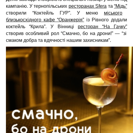
кампанію. У тернопільських
ресторанах Sfera
та
“Мідь”
створили “Коктейль ГУР”. У меню
міського
близькосхідного кафе “Оранжерія”
із Рівного додали
коктейль “Крила”. У Вінниці
ресторан “На Гачку”
створив особливий рол “Смачно, бо на дрони!” — “зі
смаком добра та вдячності нашим захисникам”.