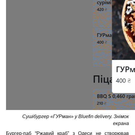
Сушібургер «ГУРман» у Bluefin delivery. Знімок
екрана
Бургер-паб “Ржавий краб”
з Одеси не створював