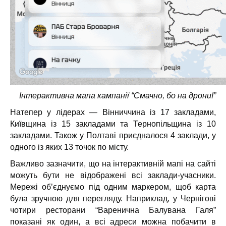
Інтерактивна мапа кампанії “Смачно, бо на дрони!”
Натепер у лідерах — Вінниччина із 17 закладами,
Київщина із 15 закладами та Тернопільщина із 10
закладами. Також у Полтаві приєдналося 4 заклади, у
одного із яких 13 точок по місту.
Важливо зазначити, що на інтерактивній мапі на сайті
можуть бути не відображені всі заклади-учасники.
Мережі об’єднуємо під одним маркером, щоб карта
була зручною для перегляду. Наприклад, у Чернігові
чотири ресторани “Варенична Балувана Галя”
показані як один, а всі адреси можна побачити в