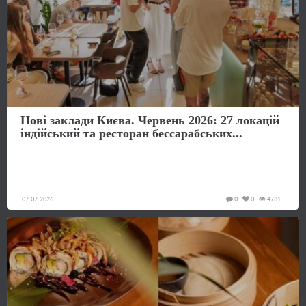
Нові заклади Києва. Червень 2026: 27 локацій
індійський та ресторан бессарабських...
07-07-2026
0
0
4781