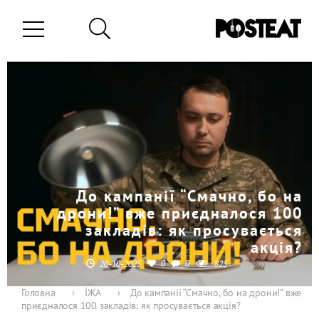
До кампанії “Смачно, бо на
дрони!” вже приєдналося 100
закладів: як просувається
акція?
0
0
20-10-2025
825
Головна
›
ЇЖА
›
До кампанії “Смачно, бо на дрони!” вже
приєдналося 100 закладів: як просувається акція?