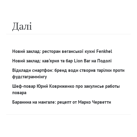
Далi
Новий заклад: ресторан веганської кухні Fenkhel
Новий заклад: кав‘ярня та бар Lion Bar на Подолі
Відклади смартфон: бренд води створив тарілки проти
фудстаграммінгу
Шеф-повар Юрий Ковриженко про закулисье работы
повара
Баранина на мангале: рецепт от Марко Черветти