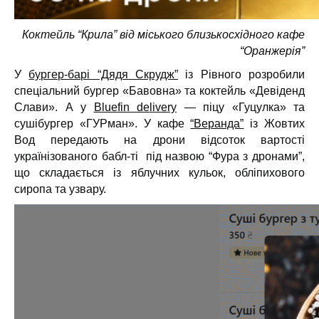
Коктейль “Крила” від міського близькосхідного кафе
“Оранжерія”
У
бургер-барі “Дядя Скрудж”
із Рівного розробили
спеціальний бургер «Бавовна» та коктейль «Девіденд
Слави». А у
Bluefin delivery
— піцу «Гуцулка» та
сушібургер «ГУРман». У кафе
“Веранда”
із Жовтих
Вод передають на дрони відсоток вартості
українізованого бабл-ті під назвою “Фура з дронами”,
що складається із яблучних кульок, обліпихового
сиропа та узвару.