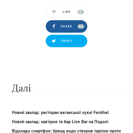
LIKE
0
SHARE
TWEET
Далi
Новий заклад: ресторан веганської кухні Fenkhel
Новий заклад: кав‘ярня та бар Lion Bar на Подолі
Відклади смартфон: бренд води створив тарілки проти