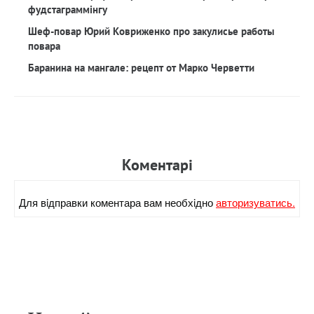
фудстаграммінгу
Шеф-повар Юрий Ковриженко про закулисье работы
повара
Баранина на мангале: рецепт от Марко Черветти
Коментарi
Для вiдправки коментара вам необхiдно
авторизуватись.