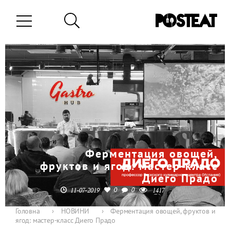
Ферментация овощей,
фруктов и ягод: мастер-класс
Диего Прадо
0
0
11-07-2019
1417
Головна
›
НОВИНИ
›
Ферментация овощей, фруктов и
ягод: мастер-класс Диего Прадо