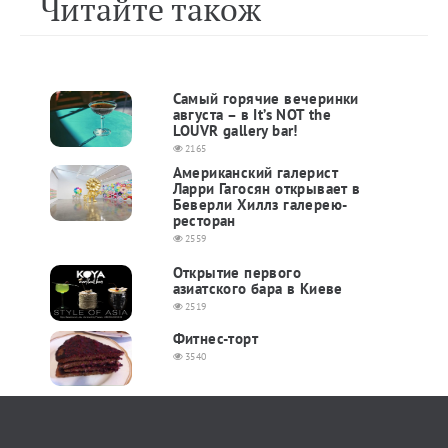
Читайте також
Самый горячие вечеринки
августа – в It’s NOT the
LOUVR gallery bar!
2165
Американский галерист
Ларри Гагосян открывает в
Беверли Хиллз галерею-
ресторан
2559
Открытие первого
азиатского бара в Киеве
2519
Фитнес-торт
3540