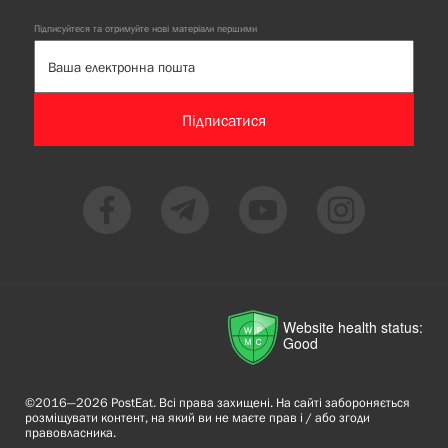
Підписуйтеся та отримуйте нові матеріали першими
Підписатися
Website health status:
Good
©2016—2026 PostEat. Всі права захищені. На сайті забороняється
розміщувати контент, на який ви не маєте прав і / або згоди
правовласника.