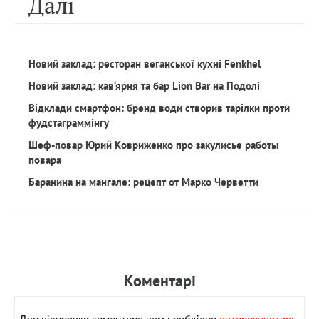
Далi
Новий заклад: ресторан веганської кухні Fenkhel
Новий заклад: кав‘ярня та бар Lion Bar на Подолі
Відклади смартфон: бренд води створив тарілки проти
фудстаграммінгу
Шеф-повар Юрий Ковриженко про закулисье работы
повара
Баранина на мангале: рецепт от Марко Черветти
Коментарi
Для вiдправки коментара вам необхiдно
авторизуватись.