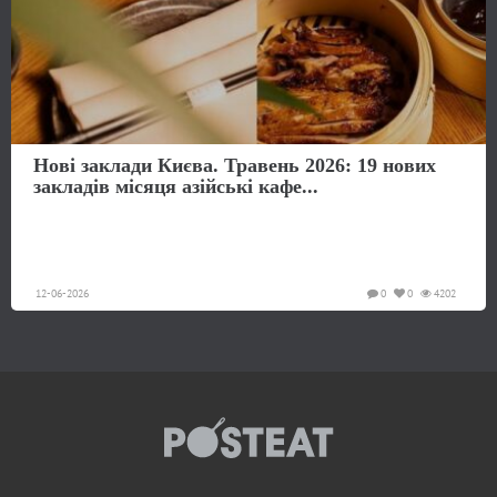
Нові заклади Києва. Травень 2026: 19 нових
закладів місяця азійські кафе...
12-06-2026
0
0
4202