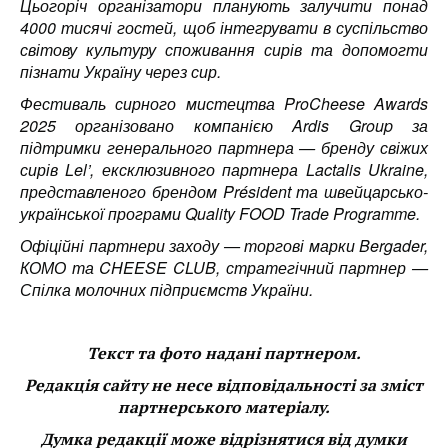
Цьогоріч організатори планують залучити понад
4000 тисячі гостей, щоб інтегрувати в суспільство
світову культуру споживання сирів та допомогти
пізнати Україну через сир.
Фестиваль сирного мистецтва ProCheese Awards
2025 організовано компанією Ardis Group за
підтримки генерального партнера — бренду свіжих
сирів Lel’, ексклюзивного партнера Lactalis Ukraine,
представленого брендом Président та швейцарсько-
української програми Quality FOOD Trade Programme.
Офіційні партнери заходу — торгові марки Bergader,
КОМО та CHEESE CLUB, стратегічний партнер —
Спілка молочних підприємств України.
Текст та фото надані партнером.
Редакція сайту не несе відповідальності за зміст
партнерського матеріалу.
Думка редакції може відрізнятися від думки