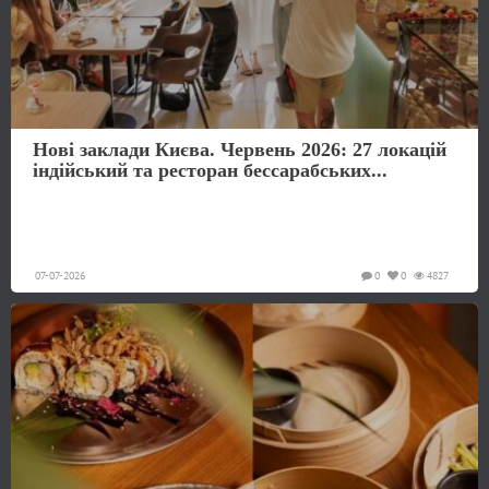
Нові заклади Києва. Червень 2026: 27 локацій
індійський та ресторан бессарабських...
07-07-2026
0
0
4827