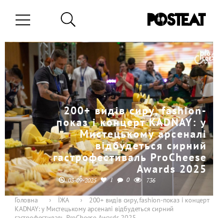
200+ видів сиру, fashion-
показ і концерт KADNAY: у
Мистецькому арсеналі
відбудеться сирний
гастрофестиваль ProCheese
Awards 2025
1
0
03-09-2025
736
Головна
›
ЇЖА
›
200+ видів сиру, fashion-показ і концерт
KADNAY: у Мистецькому арсеналі відбудеться сирний
гастрофестиваль ProCheese Awards 2025