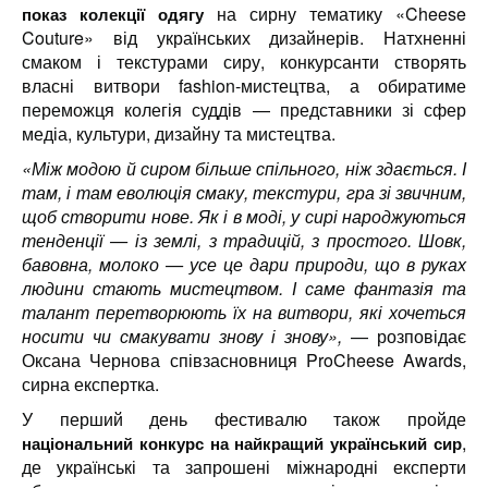
на сирну тематику «Cheese
показ колекції одягу
Couture» від українських дизайнерів. Натхненні
смаком і текстурами сиру, конкурсанти створять
власні витвори fashion-мистецтва, а обиратиме
переможця колегія суддів — представники зі сфер
медіа, культури, дизайну та мистецтва.
«Між модою й сиром більше спільного, ніж здається. І
там, і там еволюція смаку, текстури, гра зі звичним,
щоб створити нове. Як і в моді, у сирі народжуються
тенденції — із землі, з традицій, з простого. Шовк,
бавовна, молоко — усе це дари природи, що в руках
людини стають мистецтвом. І саме фантазія та
талант перетворюють їх на витвори, які хочеться
носити чи смакувати знову і знову»,
— розповідає
Оксана Чернова співзасновниця ProCheese Awards,
сирна експертка.
У перший день фестивалю також пройде
,
національний конкурс на найкращий український сир
де українські та запрошені міжнародні експерти