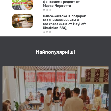
фенхелем: рецепт от
Марко Черветти
2811
Dance-karaoke в подарок
всем именинникам и
воскресеньям от HayLoft
Ukrainian BBQ
2337
Найпопулярніші